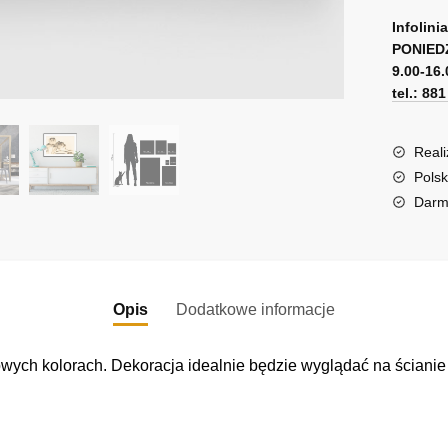
A
plakaci
l
Infolini
PONIED
t
9.00-16.
e
tel.: 88
r
n
a
Reali
t
Polsk
i
Darm
v
e
:
Opis
Dodatkowe informacje
wych kolorach. Dekoracja idealnie będzie wyglądać na ścianie 