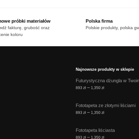
18 zł
od
dukt
ma
do
18 zł
wiele
170 zł
do
owe próbki materiałów
Polska firma
le
170 zł
wariantów.
dź fakturę, grubość oraz
Polskie produkty, polska g
iantów.
Opcje
enie koloru
cje
można
żna
wybrać
brać
na
stronie
onie
produktu
Najnowsze produkty w sklepie
duktu
Futurystyczna dżungla w Twoi
Zakres
–
893
zł
1,350
zł
cen:
od
Fototapeta ze złotymi liściami
893 zł
Zakres
–
893
zł
1,350
zł
do
cen:
1,350 zł
od
Fototapeta liściasta
893 zł
Zakres
–
893
zł
1,350
zł