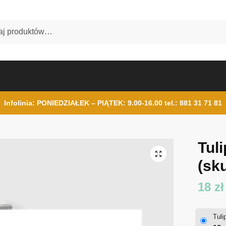
Infolinia: PONIEDZIAŁEK – PIĄTEK: 9.00-16.00
tel.: 881 31 71 81
Tul
(sku
18
zł
Tuli