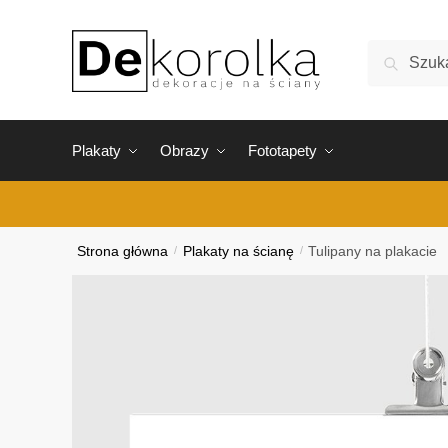
Skip
Skip
to
to
Szukaj:
Szukaj
navigation
content
Plakaty
Obrazy
Fototapety
Strona główna
/
Plakaty na ścianę
/
Tulipany na plakacie