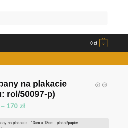
0
zł
0
ipany na plakacie
: rol/50097-p)
Zakres
–
170
zł
cen:
pany na plakacie – 13cm x 18cm - plakat/papier
od