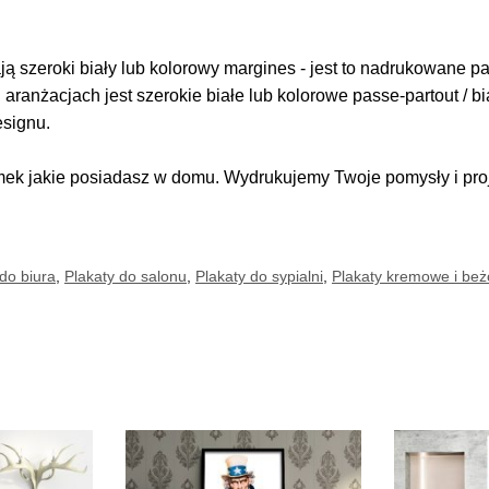
 szeroki biały lub kolorowy margines - jest to nadrukowane pas
i aranżacjach jest szerokie białe lub kolorowe passe-partout / b
esignu.
k jakie posiadasz w domu. Wydrukujemy Twoje pomysły i proje
do biura
,
Plakaty do salonu
,
Plakaty do sypialni
,
Plakaty kremowe i be