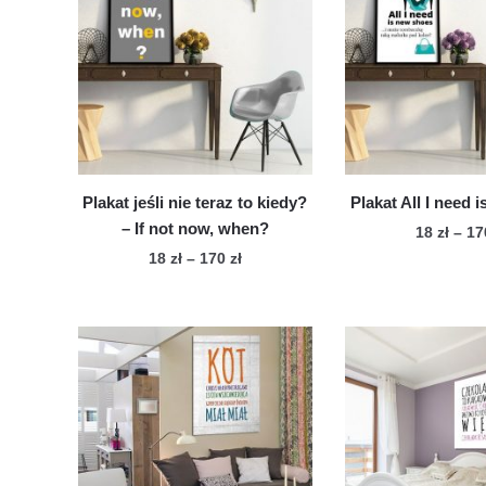
Plakat jeśli nie teraz to kiedy?
Plakat All I need 
– If not now, when?
18
zł
–
1
Zakres
18
zł
–
170
zł
Te
cen:
Ten
pro
od
produkt
ma
18 zł
ma
wie
do
wiele
170 zł
war
wariantów.
Op
Opcje
mo
można
wy
wybrać