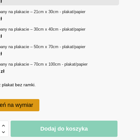
ł
18 zł
pany na plakacie – 21cm x 30cm - plakat/papier
ł
do
pany na plakacie – 30cm x 40cm - plakat/papier
170 zł
ł
pany na plakacie – 50cm x 70cm - plakat/papier
ł
pany na plakacie – 70cm x 100cm - plakat/papier
0
zł
 plakat bez ramki.
eń na wymiar
Dodaj do koszyka
y