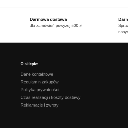
18 zł
pro
ma
do
ma
wiele
170 zł
Darmowa dostawa
Darm
wie
wariantów.
dla zamówień powyżej 500 zł
Spraw
war
Opcje
nasyc
Op
można
mo
wybrać
wy
na
na
stronie
str
produktu
O sklepie:
pro
Dane kontaktowe
Regulamin zakupów
Polityka prywatności
Czas realizacji i koszty dostawy
Reklamacje i zwroty