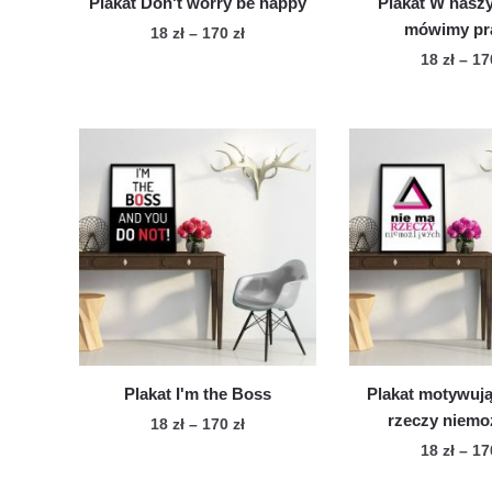
Plakat Don't worry be happy
Plakat W nas
mówimy pr
Zakres
18
zł
–
170
zł
cen:
18
zł
–
1
Ten
od
Te
produkt
18 zł
pro
ma
do
ma
wiele
170 zł
wie
wariantów.
war
Opcje
Op
można
mo
wybrać
wy
na
na
stronie
str
produktu
pro
Plakat I'm the Boss
Plakat motywuj
rzeczy niemo
Zakres
18
zł
–
170
zł
cen:
18
zł
–
1
Ten
od
Te
produkt