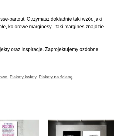
se-partout. Otrzymasz dokładnie taki wzór, jaki
iałe, kolorowe marginesy - taki margines znajdzie
kty oraz inspiracje. Zaprojektujemy ozdobne
żowe
,
Plakaty kwiaty
,
Plakaty na ścianę