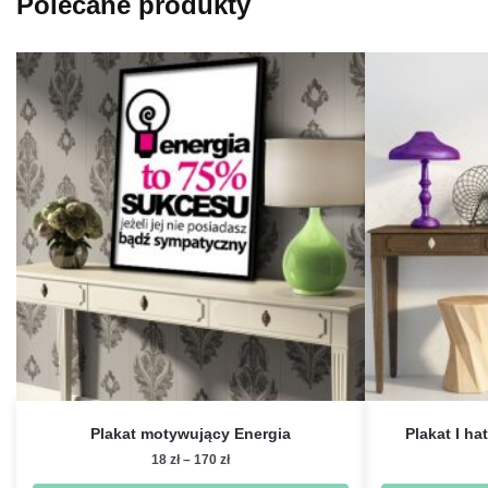
Polecane produkty
Plakat motywujący Energia
Plakat I ha
Zakres
18
zł
–
170
zł
cen: