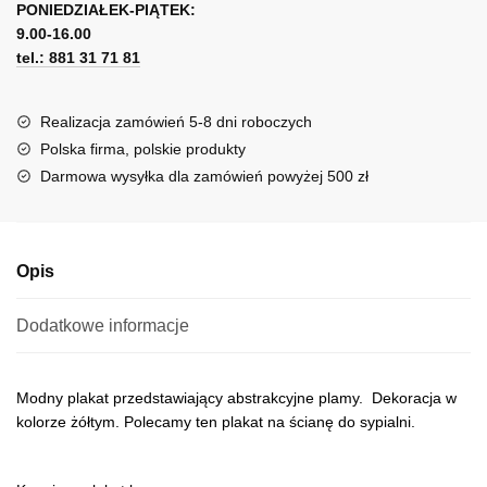
kleksami
PONIEDZIAŁEK-PIĄTEK:
t
9.00-16.00
e
tel.: 881 31 71 81
r
n
a
Realizacja zamówień 5-8 dni roboczych
t
Polska firma, polskie produkty
i
Darmowa wysyłka dla zamówień powyżej 500 zł
v
e
:
Opis
Dodatkowe informacje
Modny plakat przedstawiający abstrakcyjne plamy. Dekoracja w
kolorze żółtym. Polecamy ten plakat na ścianę do sypialni.