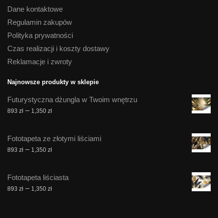
Dane kontaktowe
Regulamin zakupów
Polityka prywatności
Czas realizacji i koszty dostawy
Reklamacje i zwroty
Najnowsze produkty w sklepie
Futurystyczna dżungla w Twoim wnętrzu
Zakres
–
893
zł
1,350
zł
cen:
od
Fototapeta ze złotymi liściami
893 zł
Zakres
–
893
zł
1,350
zł
do
cen:
1,350 zł
od
Fototapeta liściasta
893 zł
Zakres
–
893
zł
1,350
zł
do
cen:
1,350 zł
od