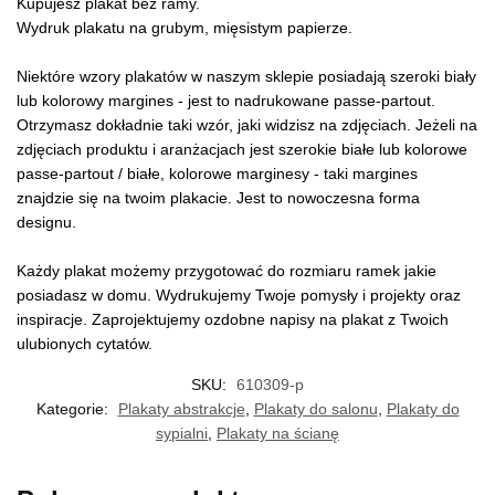
Kupujesz plakat bez ramy.
Wydruk plakatu na grubym, mięsistym papierze.
Niektóre wzory plakatów w naszym sklepie posiadają szeroki biały
lub kolorowy margines - jest to nadrukowane passe-partout.
Otrzymasz dokładnie taki wzór, jaki widzisz na zdjęciach. Jeżeli na
zdjęciach produktu i aranżacjach jest szerokie białe lub kolorowe
passe-partout / białe, kolorowe marginesy - taki margines
znajdzie się na twoim plakacie. Jest to nowoczesna forma
designu.
Każdy plakat możemy przygotować do rozmiaru ramek jakie
posiadasz w domu. Wydrukujemy Twoje pomysły i projekty oraz
inspiracje. Zaprojektujemy ozdobne napisy na plakat z Twoich
ulubionych cytatów.
SKU:
610309-p
Kategorie:
Plakaty abstrakcje
,
Plakaty do salonu
,
Plakaty do
sypialni
,
Plakaty na ścianę