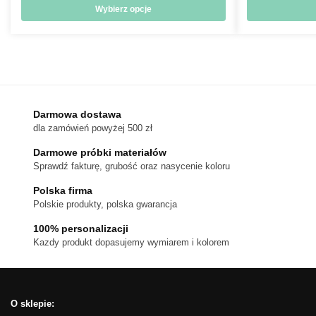
od
Wybierz opcje
18 zł
Ten
do
produkt
170 zł
ma
wiele
wariantów.
Darmowa dostawa
Opcje
dla zamówień powyżej 500 zł
można
wybrać
Darmowe próbki materiałów
na
Sprawdź fakturę, grubość oraz nasycenie koloru
stronie
Polska firma
produktu
Polskie produkty, polska gwarancja
100% personalizacji
Kazdy produkt dopasujemy wymiarem i kolorem
O sklepie: