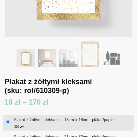
Plakat z żółtymi kleksami
(sku: rol/610309-p)
Zakres
18
zł
–
170
zł
cen:
Plakat z żółtymi kleksami – 13cm x 18cm - plakat/papier
od
18
zł
18 zł
Plakat z żółtymi kleksami – 21cm x 30cm - plakat/papier