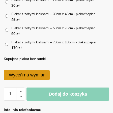
30
zł
do
Plakat z żółtymi kleksami – 30cm x 40cm - plakat/papier
170 zł
45
zł
Plakat z żółtymi kleksami – 50cm x 70cm - plakat/papier
90
zł
Plakat z żółtymi kleksami – 70cm x 100cm - plakat/papier
170
zł
Kupujesz plakat bez ramki.
Wyceń na wymiar
ilość
Dodaj do koszyka
Plakat
z
A
żółtymi
l
Infolinia telefoniczna: