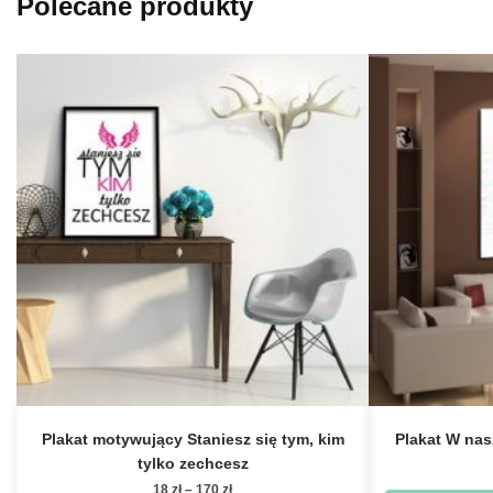
Polecane produkty
Plakat motywujący Staniesz się tym, kim
Plakat W na
tylko zechcesz
Zakres
18
zł
–
170
zł