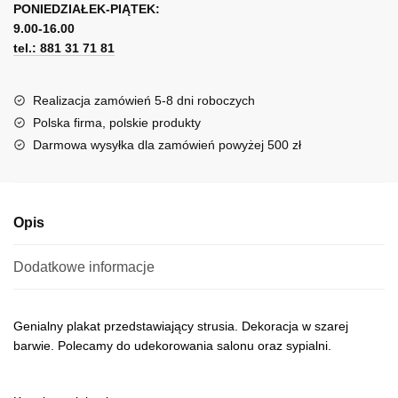
strusia
PONIEDZIAŁEK-PIĄTEK:
t
9.00-16.00
e
tel.: 881 31 71 81
r
n
a
Realizacja zamówień 5-8 dni roboczych
t
Polska firma, polskie produkty
i
Darmowa wysyłka dla zamówień powyżej 500 zł
v
e
:
Opis
Dodatkowe informacje
Genialny plakat przedstawiający strusia. Dekoracja w szarej
barwie. Polecamy do udekorowania salonu oraz sypialni.