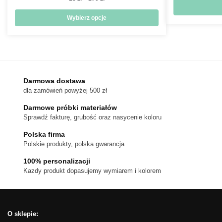
cen:
od
Wybierz opcje
18 zł
Ten
do
produkt
170 zł
ma
wiele
wariantów.
Darmowa dostawa
dla zamówień powyżej 500 zł
Opcje
można
Darmowe próbki materiałów
wybrać
Sprawdź fakturę, grubość oraz nasycenie koloru
na
Polska firma
stronie
Polskie produkty, polska gwarancja
produktu
100% personalizacji
Kazdy produkt dopasujemy wymiarem i kolorem
O sklepie: