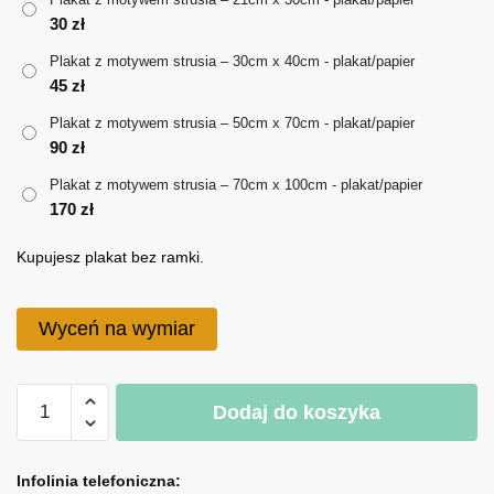
30
zł
do
Plakat z motywem strusia – 30cm x 40cm - plakat/papier
170 zł
45
zł
Plakat z motywem strusia – 50cm x 70cm - plakat/papier
90
zł
Plakat z motywem strusia – 70cm x 100cm - plakat/papier
170
zł
Kupujesz plakat bez ramki.
Wyceń na wymiar
ilość
Dodaj do koszyka
Plakat
z
A
motywem
l
Infolinia telefoniczna: