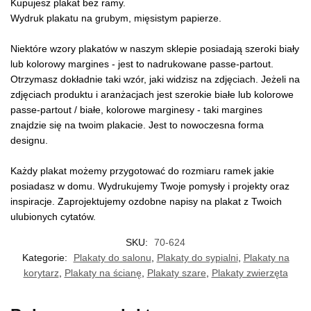
Kupujesz plakat bez ramy.
Wydruk plakatu na grubym, mięsistym papierze.
Niektóre wzory plakatów w naszym sklepie posiadają szeroki biały
lub kolorowy margines - jest to nadrukowane passe-partout.
Otrzymasz dokładnie taki wzór, jaki widzisz na zdjęciach. Jeżeli na
zdjęciach produktu i aranżacjach jest szerokie białe lub kolorowe
passe-partout / białe, kolorowe marginesy - taki margines
znajdzie się na twoim plakacie. Jest to nowoczesna forma
designu.
Każdy plakat możemy przygotować do rozmiaru ramek jakie
posiadasz w domu. Wydrukujemy Twoje pomysły i projekty oraz
inspiracje. Zaprojektujemy ozdobne napisy na plakat z Twoich
ulubionych cytatów.
SKU:
70-624
Kategorie:
Plakaty do salonu
,
Plakaty do sypialni
,
Plakaty na
korytarz
,
Plakaty na ścianę
,
Plakaty szare
,
Plakaty zwierzęta