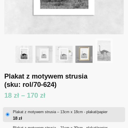
Plakat z motywem strusia
(sku: rol/70-624)
Zakres
18
zł
–
170
zł
cen:
Plakat z motywem strusia – 13cm x 18cm - plakat/papier
od
18
zł
18 zł
Plakat z motywem strusia – 21cm x 30cm - plakat/papier