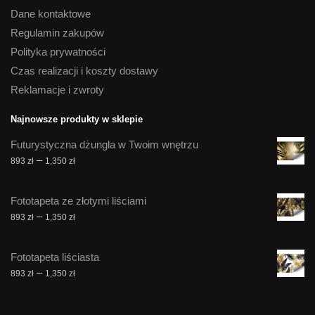
Dane kontaktowe
Regulamin zakupów
Polityka prywatności
Czas realizacji i koszty dostawy
Reklamacje i zwroty
Najnowsze produkty w sklepie
Futurystyczna dżungla w Twoim wnętrzu
Zakres
–
893
zł
1,350
zł
cen:
od
Fototapeta ze złotymi liściami
893 zł
Zakres
–
893
zł
1,350
zł
do
cen:
1,350 zł
od
Fototapeta liściasta
893 zł
Zakres
–
893
zł
1,350
zł
do
cen:
1,350 zł
od