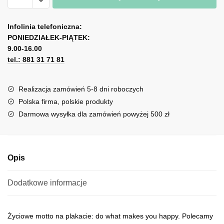
z
A
motywem
l
Infolinia telefoniczna:
motta
PONIEDZIAŁEK-PIĄTEK:
t
życiowego
9.00-16.00
e
o
tel.: 881 31 71 81
r
szczęściu
n
a
Realizacja zamówień 5-8 dni roboczych
t
Polska firma, polskie produkty
i
Darmowa wysyłka dla zamówień powyżej 500 zł
v
e
:
Opis
Dodatkowe informacje
Życiowe motto na plakacie: do what makes you happy. Polecamy