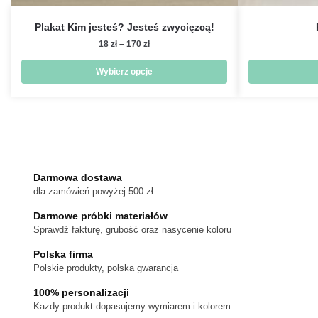
Plakat Kim jesteś? Jesteś zwycięzcą!
Zakres
18
zł
–
170
zł
cen:
od
Wybierz opcje
18 zł
Ten
do
produkt
170 zł
ma
wiele
wariantów.
Darmowa dostawa
Opcje
dla zamówień powyżej 500 zł
można
wybrać
Darmowe próbki materiałów
na
Sprawdź fakturę, grubość oraz nasycenie koloru
stronie
Polska firma
produktu
Polskie produkty, polska gwarancja
100% personalizacji
Kazdy produkt dopasujemy wymiarem i kolorem