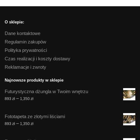
O sklepie:
Dane kontaktowe
Regulamin zakupów
Polityka prywatności
Czas realizacji i koszty dostawy
Reklamacje i zwroty
Najnowsze produkty w sklepie
Futurystyczna dżungla w Twoim wnętrzu
Zakres
–
893
zł
1,350
zł
cen:
od
Fototapeta ze złotymi liściami
893 zł
Zakres
–
893
zł
1,350
zł
do
cen:
1,350 zł
od