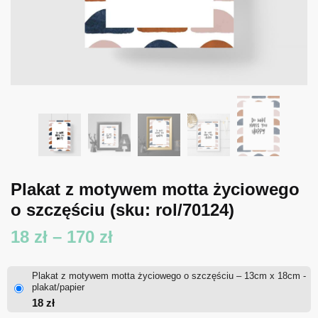
Plakat z motywem motta życiowego
o szczęściu
(sku: rol/70124)
Zakres
18
zł
–
170
zł
cen:
Plakat z motywem motta życiowego o szczęściu – 13cm x 18cm -
od
plakat/papier
18
zł
18 zł