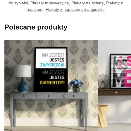
do sypialni
,
Plakaty motywacyjne
,
Plakaty na ścianę
,
Plakaty z
napisami
,
Plakaty z napisami po angielsku
Polecane produkty