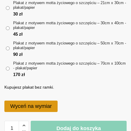
Plakat z motywem motta życiowego o szczęściu – 21cm x 30cm -
plakat/papier
do
30
zł
170 zł
Plakat z motywem motta życiowego o szczęściu – 30cm x 40cm -
plakat/papier
45
zł
Plakat z motywem motta życiowego o szczęściu – 50cm x 70cm -
plakat/papier
90
zł
Plakat z motywem motta życiowego o szczęściu – 70cm x 100cm
- plakat/papier
170
zł
Kupujesz plakat bez ramki.
Wyceń na wymiar
ilość
Dodaj do koszyka
Plakat