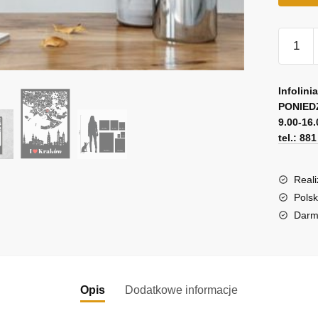
ilość
Plakat
z
A
mapą
l
Infolini
Warsza
PONIED
t
9.00-16.
i
e
tel.: 88
napisem
r
I
n
love
a
Reali
Warsza
t
Polsk
i
Darm
v
e
:
Opis
Dodatkowe informacje