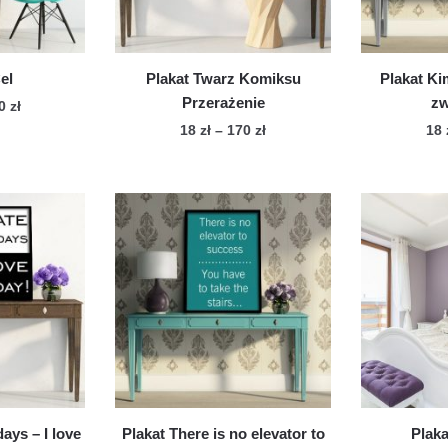
stronie
onie
produktu
duktu
el
Plakat Twarz Komiksu
Plakat Ki
Przerażenie
zw
Zakres
70
zł
cen:
Zakres
18
zł
–
170
zł
18
n
od
cen:
Ten
dukt
18 zł
od
produkt
do
18 zł
ma
le
170 zł
do
wiele
170 zł
iantów.
wariantów.
cje
Opcje
żna
można
brać
wybrać
na
onie
stronie
duktu
produktu
ays – I love
Plakat There is no elevator to
Plaka