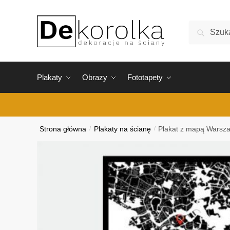
Skip
Skip
to
to
Szukaj:
Szukaj
navigation
content
Plakaty
Obrazy
Fototapety
Strona główna
/
Plakaty na ścianę
/
Plakat z mapą Warsza