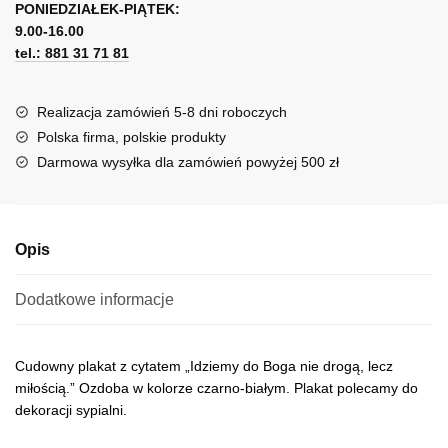
św
PONIEDZIAŁEK-PIĄTEK:
t
Augustyna
9.00-16.00
e
tel.: 881 31 71 81
r
n
a
Realizacja zamówień 5-8 dni roboczych
t
Polska firma, polskie produkty
i
Darmowa wysyłka dla zamówień powyżej 500 zł
v
e
:
Opis
Dodatkowe informacje
Cudowny plakat z cytatem „Idziemy do Boga nie drogą, lecz
miłością.” Ozdoba w kolorze czarno-białym. Plakat polecamy do
dekoracji sypialni.