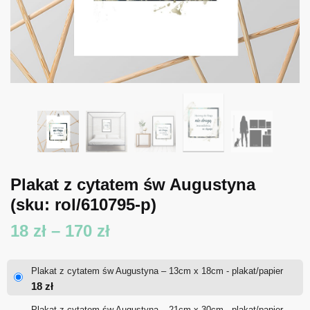
Plakat z cytatem św Augustyna
(sku: rol/610795-p)
Zakres
18
zł
–
170
zł
cen:
Plakat z cytatem św Augustyna – 13cm x 18cm - plakat/papier
od
18
zł
18 zł
Plakat z cytatem św Augustyna – 21cm x 30cm - plakat/papier