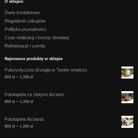
O sklepie:
Dane kontaktowe
Regulamin zakupów
Polityka prywatności
Czas realizacji i koszty dostawy
Reklamacje i zwroty
Najnowsze produkty w sklepie
Futurystyczna dżungla w Twoim wnętrzu
Zakres
–
893
zł
1,350
zł
cen:
od
Fototapeta ze złotymi liściami
893 zł
Zakres
–
893
zł
1,350
zł
do
cen:
1,350 zł
od
Fototapeta liściasta
893 zł
Zakres
–
893
zł
1,350
zł
do
cen:
1,350 zł