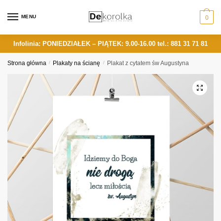
Skip
Skip
to
to
MENU
0
navigation
content
Infolinia: PONIEDZIAŁEK – PIĄTEK: 9.00-16.00
tel.: 881 31 71 81
Strona główna
/
Plakaty na ścianę
/
Plakat z cytatem św Augustyna