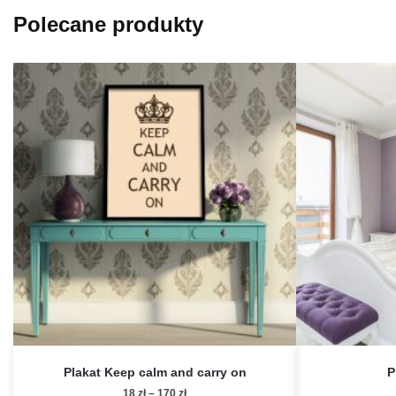
Polecane produkty
Plakat Keep calm and carry on
P
Zakres
18
zł
–
170
zł