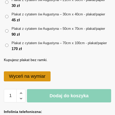
30
zł
do
Plakat z cytatem św Augustyna – 30cm x 40cm - plakat/papier
170 zł
45
zł
Plakat z cytatem św Augustyna – 50cm x 70cm - plakat/papier
90
zł
Plakat z cytatem św Augustyna – 70cm x 100cm - plakat/papier
170
zł
Kupujesz plakat bez ramki.
Wyceń na wymiar
ilość
Dodaj do koszyka
Plakat
z
A
cytatem
l
Infolinia telefoniczna: