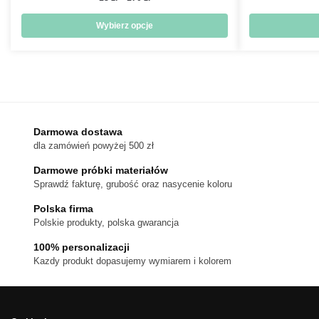
cen:
od
Wybierz opcje
18 zł
Ten
do
produkt
170 zł
ma
wiele
wariantów.
Darmowa dostawa
Opcje
dla zamówień powyżej 500 zł
można
wybrać
Darmowe próbki materiałów
na
Sprawdź fakturę, grubość oraz nasycenie koloru
stronie
Polska firma
produktu
Polskie produkty, polska gwarancja
100% personalizacji
Kazdy produkt dopasujemy wymiarem i kolorem