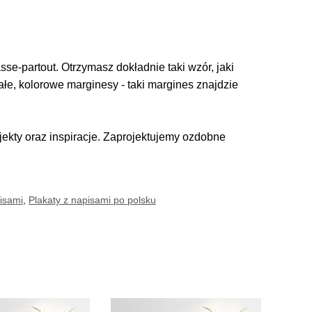
se-partout. Otrzymasz dokładnie taki wzór, jaki
iałe, kolorowe marginesy - taki margines znajdzie
kty oraz inspiracje. Zaprojektujemy ozdobne
pisami
,
Plakaty z napisami po polsku