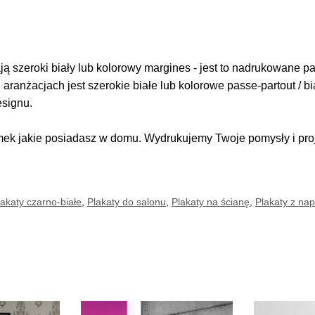
 szeroki biały lub kolorowy margines - jest to nadrukowane pas
i aranżacjach jest szerokie białe lub kolorowe passe-partout / b
esignu.
k jakie posiadasz w domu. Wydrukujemy Twoje pomysły i proje
lakaty czarno-białe
,
Plakaty do salonu
,
Plakaty na ścianę
,
Plakaty z na