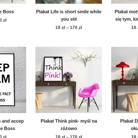
he Boss
Plakat Life is short smile while
Plakat mot
you stil
się tym, k
Zakres
70
zł
cen:
Zakres
18
zł
–
170
zł
18
n
od
cen:
Ten
dukt
18 zł
od
produkt
do
18 zł
ma
le
170 zł
do
wiele
170 zł
iantów.
wariantów.
cje
Opcje
żna
można
brać
wybrać
na
onie
stronie
duktu
produktu
m and accep
Plakat Think pink- myśl na
Plakat D
the Boss
różowo
oku
Zakres
Zakres
70
zł
18
zł
–
170
zł
18