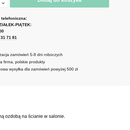
Dodaj do koszyka
ą
a telefoniczna:
ją
ZIAŁEK-PIĄTEK:
00
1 31 71 81
zacja zamówień 5-8 dni roboczych
a firma, polskie produkty
owa wysyłka dla zamówień powyżej 500 zł
ną ozdobą na ścianie w salonie.