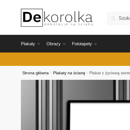
Skip
Skip
to
to
Szukaj:
Szukaj
navigation
content
Plakaty
Obrazy
Fototapety
Strona główna
/
Plakaty na ścianę
/
Plakat z życiową sent