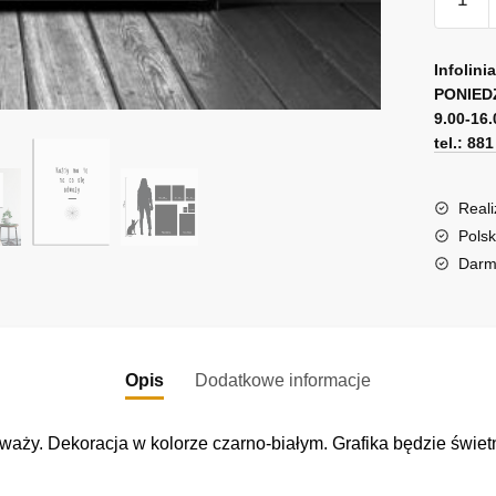
Plakat
z
A
życiow
l
Infolini
sentenc
PONIED
t
9.00-16.
e
tel.: 88
r
n
a
Reali
t
Polsk
i
Darm
v
e
:
Opis
Dodatkowe informacje
dważy. Dekoracja w kolorze czarno-białym. Grafika będzie świet