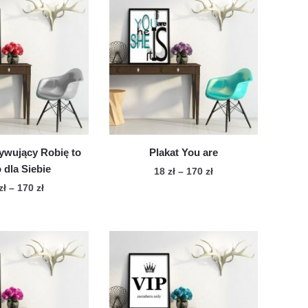
ywujący Robię to
Plakat You are
o dla Siebie
Zakres
18
zł
–
170
zł
cen:
Zakres
zł
–
170
zł
Ten
od
cen:
Ten
produkt
18 zł
od
produkt
ma
do
18 zł
ma
wiele
170 zł
do
wiele
170 zł
wariantów.
wariantów.
Opcje
Opcje
można