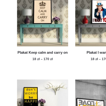
Plakat Keep calm and carry on
Plakat I wa
Zakres
18
zł
–
170
zł
18
zł
–
1
cen:
Ten
Te
od
produkt
pro
18 zł
ma
ma
do
wiele
170 zł
wie
wariantów.
war
Opcje
Op
można
mo