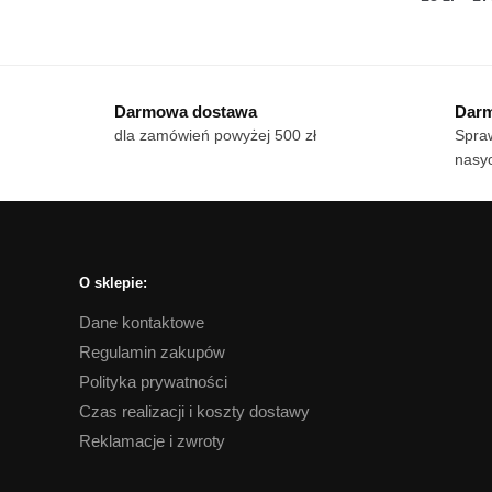
Ten
od
Te
produkt
18 zł
pro
ma
do
ma
wiele
170 zł
Darmowa dostawa
Darm
wie
wariantów.
dla zamówień powyżej 500 zł
Spraw
war
Opcje
nasyc
Op
można
mo
wybrać
wy
na
na
stronie
str
produktu
O sklepie:
pro
Dane kontaktowe
Regulamin zakupów
Polityka prywatności
Czas realizacji i koszty dostawy
Reklamacje i zwroty