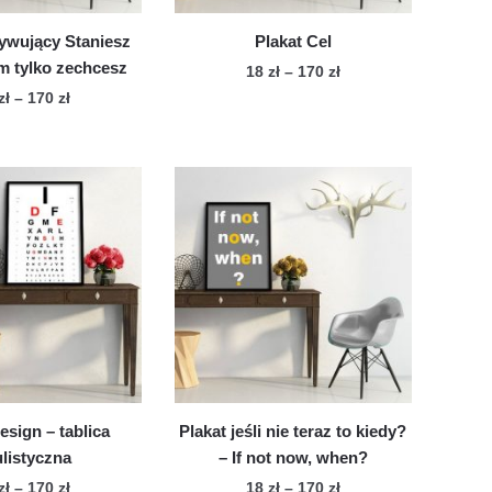
produktu
ywujący Staniesz
Plakat Cel
im tylko zechcesz
Zakres
18
zł
–
170
zł
cen:
Zakres
zł
–
170
zł
Ten
od
cen:
Ten
produkt
18 zł
od
produkt
ma
do
18 zł
ma
wiele
170 zł
do
wiele
170 zł
wariantów.
wariantów.
Opcje
Opcje
można
można
wybrać
wybrać
na
na
stronie
stronie
produktu
produktu
esign – tablica
Plakat jeśli nie teraz to kiedy?
listyczna
– If not now, when?
Zakres
Zakres
zł
–
170
zł
18
zł
–
170
zł