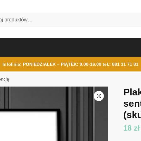
Infolinia: PONIEDZIAŁEK – PIĄTEK: 9.00-16.00
tel.: 881 31 71 81
encją
Pla
sen
(sk
18
zł