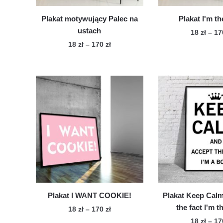
Plakat motywujący Palec na
Plakat I'm t
ustach
18
zł
–
1
Zakres
18
zł
–
170
zł
Te
cen:
Ten
pro
od
produkt
ma
18 zł
ma
wie
do
wiele
170 zł
war
wariantów.
Op
Opcje
mo
można
wy
wybrać
na
na
str
stronie
pro
produktu
Plakat I WANT COOKIE!
Plakat Keep Cal
the fact I'm 
Zakres
18
zł
–
170
zł
cen:
18
zł
–
1