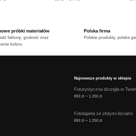
cen:
cen:
n
Ten
od
od
dukt
produkt
18 zł
18 zł
ma
do
do
owe próbki materiałów
Polska firma
le
170 zł
wiele
170 zł
dź fakturę, grubość oraz
Polskie produkty, polska g
iantów.
wariantów.
enie koloru
cje
Opcje
żna
można
brać
wybrać
na
onie
stronie
Najnowsze produkty w sklepie
duktu
produktu
Futurystyczna dżungla w Twoi
Zakres
–
893
zł
1,350
zł
cen:
od
Fototapeta ze złotymi liściami
893 zł
Zakres
–
893
zł
1,350
zł
do
cen:
1,350 zł
od