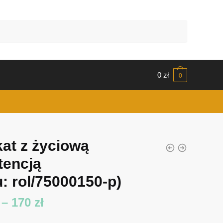
0
zł
0
kat z życiową
tencją
u: rol/75000150-p)
Zakres
–
170
zł
cen: