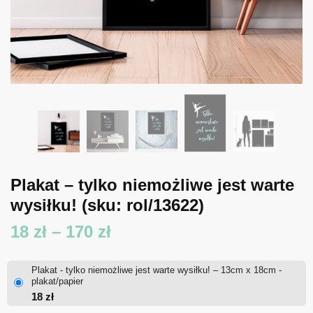
Plakat – tylko niemożliwe jest warte
wysiłku!
(sku: rol/13622)
Zakres
18
zł
–
170
zł
cen:
Plakat - tylko niemożliwe jest warte wysiłku! – 13cm x 18cm -
od
plakat/papier
18
zł
18 zł