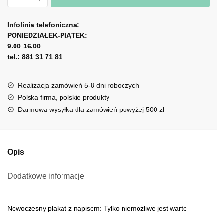
-
A
tylko
l
Infolinia telefoniczna:
niemożliwe
PONIEDZIAŁEK-PIĄTEK:
t
jest
9.00-16.00
e
warte
tel.: 881 31 71 81
r
wysiłku!
n
a
Realizacja zamówień 5-8 dni roboczych
t
Polska firma, polskie produkty
i
Darmowa wysyłka dla zamówień powyżej 500 zł
v
e
:
Opis
Dodatkowe informacje
Nowoczesny plakat z napisem: Tylko niemożliwe jest warte