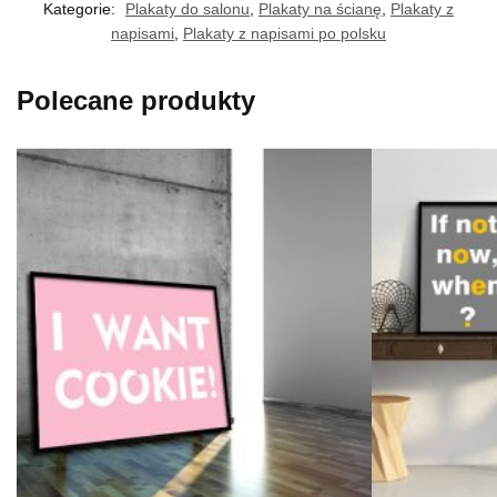
Kategorie:
Plakaty do salonu
,
Plakaty na ścianę
,
Plakaty z
napisami
,
Plakaty z napisami po polsku
Polecane produkty