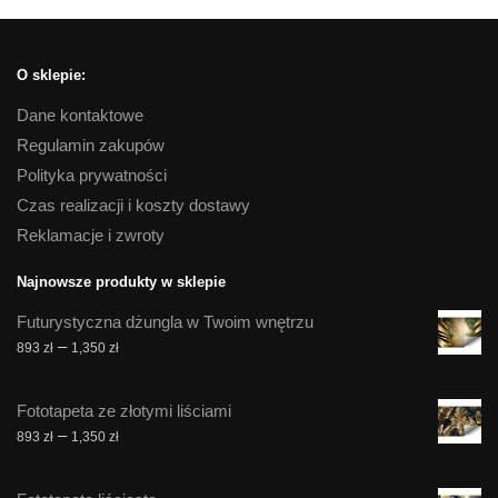
O sklepie:
Dane kontaktowe
Regulamin zakupów
Polityka prywatności
Czas realizacji i koszty dostawy
Reklamacje i zwroty
Najnowsze produkty w sklepie
Futurystyczna dżungla w Twoim wnętrzu
Zakres
–
893
zł
1,350
zł
cen:
od
Fototapeta ze złotymi liściami
893 zł
Zakres
–
893
zł
1,350
zł
do
cen:
1,350 zł
od