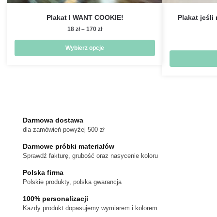
Plakat I WANT COOKIE!
Plakat jeśli
Zakres
18
zł
–
170
zł
cen:
od
Wybierz opcje
18 zł
Ten
do
produkt
170 zł
ma
wiele
wariantów.
Darmowa dostawa
Opcje
dla zamówień powyżej 500 zł
można
wybrać
Darmowe próbki materiałów
na
Sprawdź fakturę, grubość oraz nasycenie koloru
stronie
Polska firma
produktu
Polskie produkty, polska gwarancja
100% personalizacji
Kazdy produkt dopasujemy wymiarem i kolorem