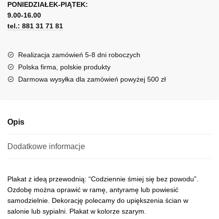
bez
PONIEDZIAŁEK-PIĄTEK:
t
powodu
9.00-16.00
e
tel.: 881 31 71 81
r
n
a
Realizacja zamówień 5-8 dni roboczych
t
Polska firma, polskie produkty
i
Darmowa wysyłka dla zamówień powyżej 500 zł
v
e
:
Opis
Dodatkowe informacje
Plakat z ideą przewodnią: “Codziennie śmiej się bez powodu”.
Ozdobę można oprawić w ramę, antyramę lub powiesić
samodzielnie. Dekorację polecamy do upiększenia ścian w
salonie lub sypialni. Plakat w kolorze szarym.