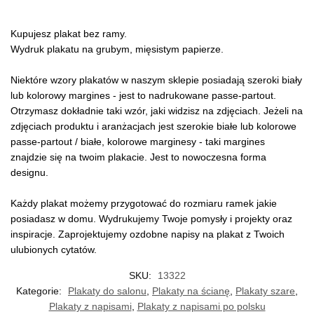
Kupujesz plakat bez ramy.
Wydruk plakatu na grubym, mięsistym papierze.
Niektóre wzory plakatów w naszym sklepie posiadają szeroki biały
lub kolorowy margines - jest to nadrukowane passe-partout.
Otrzymasz dokładnie taki wzór, jaki widzisz na zdjęciach. Jeżeli na
zdjęciach produktu i aranżacjach jest szerokie białe lub kolorowe
passe-partout / białe, kolorowe marginesy - taki margines
znajdzie się na twoim plakacie. Jest to nowoczesna forma
designu.
Każdy plakat możemy przygotować do rozmiaru ramek jakie
posiadasz w domu. Wydrukujemy Twoje pomysły i projekty oraz
inspiracje. Zaprojektujemy ozdobne napisy na plakat z Twoich
ulubionych cytatów.
SKU:
13322
Kategorie:
Plakaty do salonu
,
Plakaty na ścianę
,
Plakaty szare
,
Plakaty z napisami
,
Plakaty z napisami po polsku