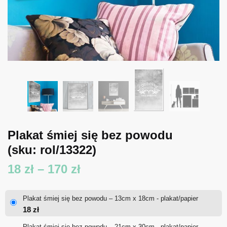
Plakat śmiej się bez powodu
(sku: rol/13322)
Zakres
18
zł
–
170
zł
cen:
Plakat śmiej się bez powodu – 13cm x 18cm - plakat/papier
od
18
zł
18 zł
Plakat śmiej się bez powodu – 21cm x 30cm - plakat/papier