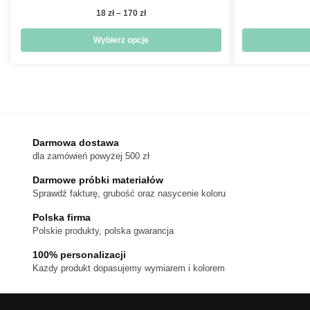
Zakres
18
zł
–
170
zł
cen:
od
Wybierz opcje
18 zł
Ten
do
produkt
170 zł
ma
wiele
wariantów.
Darmowa dostawa
Opcje
dla zamówień powyżej 500 zł
można
wybrać
Darmowe próbki materiałów
na
Sprawdź fakturę, grubość oraz nasycenie koloru
stronie
Polska firma
produktu
Polskie produkty, polska gwarancja
100% personalizacji
Kazdy produkt dopasujemy wymiarem i kolorem