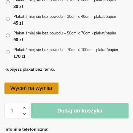
30
zł
do
Plakat śmiej się bez powodu – 30cm x 40cm - plakat/papier
170 zł
45
zł
Plakat śmiej się bez powodu – 50cm x 70cm - plakat/papier
90
zł
Plakat śmiej się bez powodu – 70cm x 100cm - plakat/papier
170
zł
Kupujesz plakat bez ramki.
Wyceń na wymiar
ilość
Dodaj do koszyka
Plakat
śmiej
A
się
l
Infolinia telefoniczna: