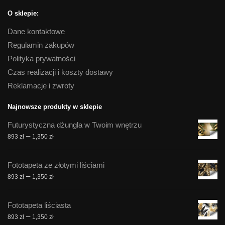
O sklepie:
Dane kontaktowe
Regulamin zakupów
Polityka prywatności
Czas realizacji i koszty dostawy
Reklamacje i zwroty
Najnowsze produkty w sklepie
Futurystyczna dżungla w Twoim wnętrzu
Zakres
–
893
zł
1,350
zł
cen:
od
Fototapeta ze złotymi liściami
893 zł
Zakres
–
893
zł
1,350
zł
do
cen:
1,350 zł
od
Fototapeta liściasta
893 zł
Zakres
–
893
zł
1,350
zł
do