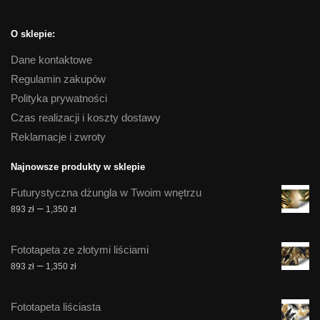
O sklepie:
Dane kontaktowe
Regulamin zakupów
Polityka prywatności
Czas realizacji i koszty dostawy
Reklamacje i zwroty
Najnowsze produkty w sklepie
Futurystyczna dżungla w Twoim wnętrzu
Zakres
–
893
zł
1,350
zł
cen:
od
Fototapeta ze złotymi liściami
893 zł
Zakres
–
893
zł
1,350
zł
do
cen:
1,350 zł
od
Fototapeta liściasta
893 zł