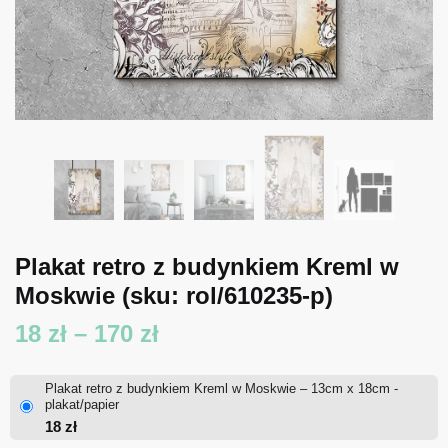
Plakat retro z budynkiem Kreml w
Moskwie
(sku: rol/610235-p)
Zakres
18
zł
–
170
zł
cen:
Plakat retro z budynkiem Kreml w Moskwie – 13cm x 18cm -
od
plakat/papier
18
zł
18 zł