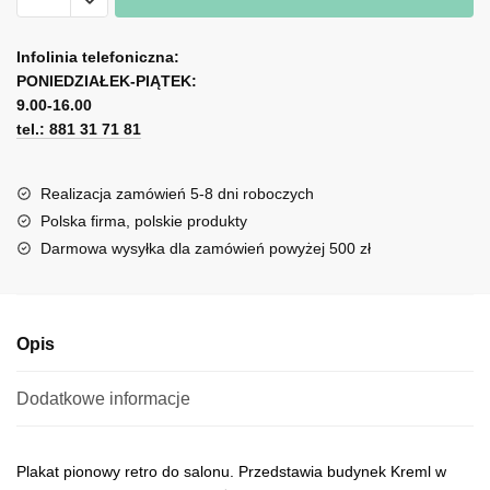
retro
A
z
l
Infolinia telefoniczna:
budynkiem
PONIEDZIAŁEK-PIĄTEK:
t
Kreml
9.00-16.00
e
w
tel.: 881 31 71 81
r
Moskwie
n
a
Realizacja zamówień 5-8 dni roboczych
t
Polska firma, polskie produkty
i
Darmowa wysyłka dla zamówień powyżej 500 zł
v
e
:
Opis
Dodatkowe informacje
Plakat pionowy retro do salonu. Przedstawia budynek Kreml w