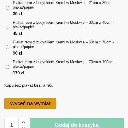
Plakat retro z budynkiem Kreml w Moskwie – 21cm x 30cm -
plakat/papier
do
30
zł
170 zł
Plakat retro z budynkiem Kreml w Moskwie – 30cm x 40cm -
plakat/papier
45
zł
Plakat retro z budynkiem Kreml w Moskwie – 50cm x 70cm -
plakat/papier
90
zł
Plakat retro z budynkiem Kreml w Moskwie – 70cm x 100cm -
plakat/papier
170
zł
Kupujesz plakat bez ramki.
Wyceń na wymiar
ilość
Dodaj do koszyka
Plakat