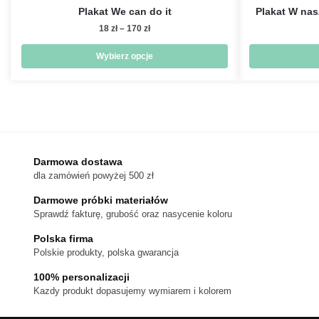
Plakat We can do it
Plakat W na
Zakres
18
zł
–
170
zł
cen:
od
Wybierz opcje
18 zł
Ten
do
produkt
170 zł
ma
wiele
wariantów.
Darmowa dostawa
Opcje
dla zamówień powyżej 500 zł
można
wybrać
Darmowe próbki materiałów
na
Sprawdź fakturę, grubość oraz nasycenie koloru
stronie
Polska firma
produktu
Polskie produkty, polska gwarancja
100% personalizacji
Kazdy produkt dopasujemy wymiarem i kolorem