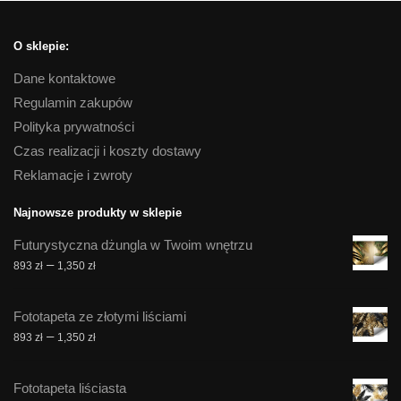
O sklepie:
Dane kontaktowe
Regulamin zakupów
Polityka prywatności
Czas realizacji i koszty dostawy
Reklamacje i zwroty
Najnowsze produkty w sklepie
Futurystyczna dżungla w Twoim wnętrzu
Zakres
–
893
zł
1,350
zł
cen:
od
Fototapeta ze złotymi liściami
893 zł
Zakres
–
893
zł
1,350
zł
do
cen:
1,350 zł
od
Fototapeta liściasta
893 zł