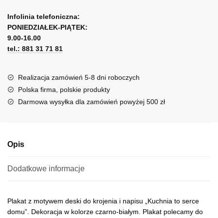
-
A
Kuchnia
l
Infolinia telefoniczna:
to
PONIEDZIAŁEK-PIĄTEK:
t
serce
9.00-16.00
e
domu
tel.: 881 31 71 81
r
n
a
Realizacja zamówień 5-8 dni roboczych
t
Polska firma, polskie produkty
i
Darmowa wysyłka dla zamówień powyżej 500 zł
v
e
:
Opis
Dodatkowe informacje
Plakat z motywem deski do krojenia i napisu „Kuchnia to serce
domu”. Dekoracja w kolorze czarno-białym. Plakat polecamy do