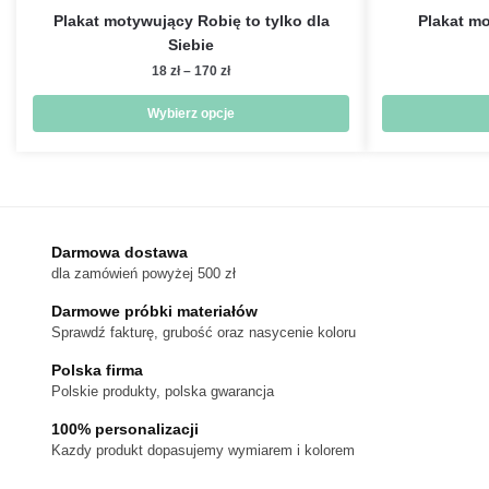
Plakat motywujący Robię to tylko dla
Plakat mo
Siebie
Zakres
18
zł
–
170
zł
cen:
od
Wybierz opcje
18 zł
Ten
do
produkt
170 zł
ma
wiele
wariantów.
Darmowa dostawa
dla zamówień powyżej 500 zł
Opcje
można
Darmowe próbki materiałów
wybrać
Sprawdź fakturę, grubość oraz nasycenie koloru
na
Polska firma
stronie
Polskie produkty, polska gwarancja
produktu
100% personalizacji
Kazdy produkt dopasujemy wymiarem i kolorem