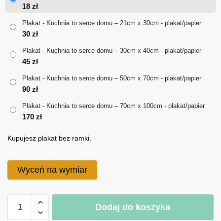
od
18
zł
18 zł
Plakat - Kuchnia to serce domu – 21cm x 30cm - plakat/papier
30
zł
do
Plakat - Kuchnia to serce domu – 30cm x 40cm - plakat/papier
170 zł
45
zł
Plakat - Kuchnia to serce domu – 50cm x 70cm - plakat/papier
90
zł
Plakat - Kuchnia to serce domu – 70cm x 100cm - plakat/papier
170
zł
Kupujesz plakat bez ramki.
Wyceń na wymiar
ilość
Dodaj do koszyka
Plakat