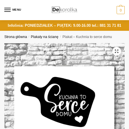
Skip
Skip
to
to
MENU
0
navigation
content
Infolinia: PONIEDZIAŁEK – PIĄTEK: 9.00-16.00
tel.: 881 31 71 81
Strona główna
/
Plakaty na ścianę
/
Plakat – Kuchnia to serce domu