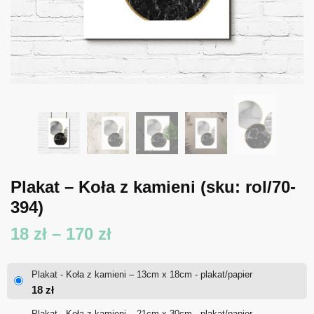
Plakat – Koła z kamieni
(sku: rol/70-
394)
Zakres
18
zł
–
170
zł
cen:
Plakat - Koła z kamieni – 13cm x 18cm - plakat/papier
od
18
zł
18 zł
Plakat - Koła z kamieni – 21cm x 30cm - plakat/papier