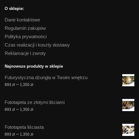
O sklepie:
Dane kontaktowe
Regulamin zakupów
Polityka prywatności
Czas realizacji i koszty dostawy
Reklamacje i zwroty
Najnowsze produkty w sklepie
Futurystyczna dżungla w Twoim wnętrzu
Zakres
–
893
zł
1,350
zł
cen:
od
Fototapeta ze złotymi liściami
893 zł
Zakres
–
893
zł
1,350
zł
do
cen:
1,350 zł
od
Fototapeta liściasta
893 zł
Zakres
–
893
zł
1,350
zł
do