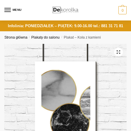
Skip
Skip
to
to
MENU
0
navigation
content
Infolinia: PONIEDZIAŁEK – PIĄTEK: 9.00-16.00
tel.: 881 31 71 81
Strona główna
/
Plakaty do salonu
/
Plakat – Koła z kamieni