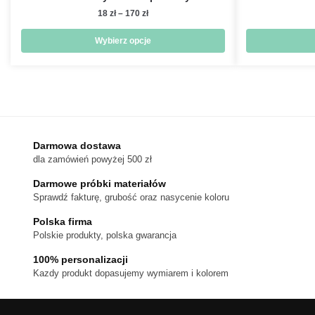
Zakres
18
zł
–
170
zł
cen:
od
Wybierz opcje
18 zł
Ten
do
produkt
170 zł
ma
wiele
wariantów.
Darmowa dostawa
Opcje
dla zamówień powyżej 500 zł
można
wybrać
Darmowe próbki materiałów
na
Sprawdź fakturę, grubość oraz nasycenie koloru
stronie
Polska firma
produktu
Polskie produkty, polska gwarancja
100% personalizacji
Kazdy produkt dopasujemy wymiarem i kolorem