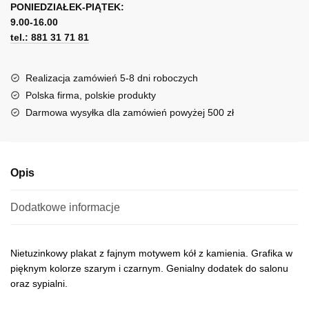
z
PONIEDZIAŁEK-PIĄTEK:
t
kamieni
9.00-16.00
e
tel.: 881 31 71 81
r
n
a
Realizacja zamówień 5-8 dni roboczych
t
Polska firma, polskie produkty
i
Darmowa wysyłka dla zamówień powyżej 500 zł
v
e
:
Opis
Dodatkowe informacje
Nietuzinkowy plakat z fajnym motywem kół z kamienia. Grafika w
pięknym kolorze szarym i czarnym. Genialny dodatek do salonu
oraz sypialni.