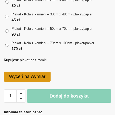
30
zł
do
Plakat - Koła z kamieni – 30cm x 40cm - plakat/papier
170 zł
45
zł
Plakat - Koła z kamieni – 50cm x 70cm - plakat/papier
90
zł
Plakat - Koła z kamieni – 70cm x 100cm - plakat/papier
170
zł
Kupujesz plakat bez ramki.
Wyceń na wymiar
ilość
Dodaj do koszyka
Plakat
-
A
Koła
l
Infolinia telefoniczna: