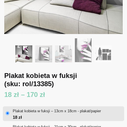
Plakat kobieta w fuksji
(sku: rol/13385)
Zakres
18
zł
–
170
zł
cen:
Plakat kobieta w fuksji – 13cm x 18cm - plakat/papier
od
18
zł
18 zł
Plakat kobieta w fuksji – 21cm x 30cm - plakat/papier