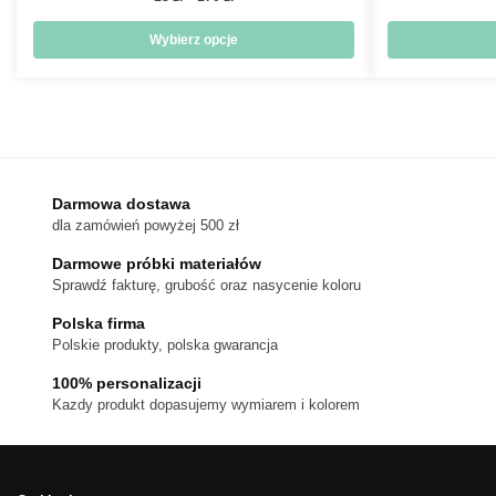
cen:
od
Wybierz opcje
18 zł
Ten
do
produkt
170 zł
ma
wiele
wariantów.
Darmowa dostawa
Opcje
dla zamówień powyżej 500 zł
można
wybrać
Darmowe próbki materiałów
na
Sprawdź fakturę, grubość oraz nasycenie koloru
stronie
Polska firma
produktu
Polskie produkty, polska gwarancja
100% personalizacji
Kazdy produkt dopasujemy wymiarem i kolorem