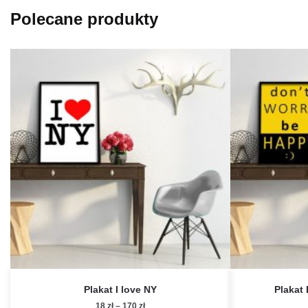
Polecane produkty
Plakat I love NY
Plakat
Zakres
18
zł
–
170
zł