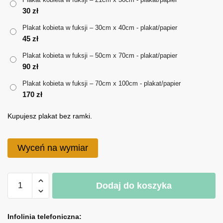
30
zł
do
Plakat kobieta w fuksji – 30cm x 40cm - plakat/papier
170 zł
45
zł
Plakat kobieta w fuksji – 50cm x 70cm - plakat/papier
90
zł
Plakat kobieta w fuksji – 70cm x 100cm - plakat/papier
170
zł
Kupujesz plakat bez ramki.
Wyceń na wymiar
ilość
Dodaj do koszyka
Plakat
kobieta
A
w
l
Infolinia telefoniczna: