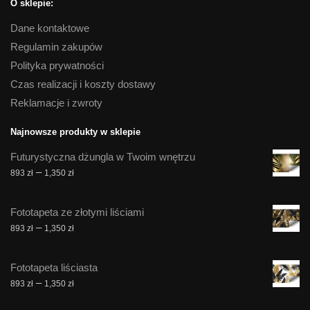
O sklepie:
Dane kontaktowe
Regulamin zakupów
Polityka prywatności
Czas realizacji i koszty dostawy
Reklamacje i zwroty
Najnowsze produkty w sklepie
Futurystyczna dżungla w Twoim wnętrzu
Zakres
–
893
zł
1,350
zł
cen:
od
Fototapeta ze złotymi liściami
893 zł
Zakres
–
893
zł
1,350
zł
do
cen:
1,350 zł
od
Fototapeta liściasta
893 zł
Zakres
–
893
zł
1,350
zł
do
cen:
1,350 zł