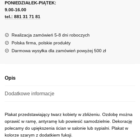
fuksji
PONIEDZIAŁEK-PIĄTEK:
t
9.00-16.00
e
tel.: 881 31 71 81
r
n
a
Realizacja zamówień 5-8 dni roboczych
t
Polska firma, polskie produkty
i
Darmowa wysyłka dla zamówień powyżej 500 zł
v
e
:
Opis
Dodatkowe informacje
Plakat przedstawiający twarz kobiety w zbliżeniu. Ozdobę można
oprawić w ramę, antyramę lub powiesić samodzielnie. Dekorację
polecamy do upiększenia ścian w salonie lub sypialni. Plakat w
kolorze szarym z dodatkiem fuksji.