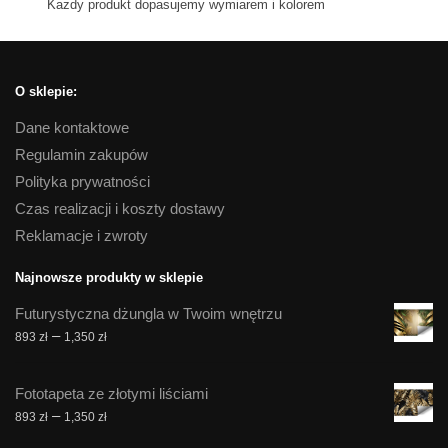
Kazdy produkt dopasujemy wymiarem i kolorem
O sklepie:
Dane kontaktowe
Regulamin zakupów
Polityka prywatności
Czas realizacji i koszty dostawy
Reklamacje i zwroty
Najnowsze produkty w sklepie
Futurystyczna dżungla w Twoim wnętrzu
Zakres
–
893
zł
1,350
zł
cen:
od
Fototapeta ze złotymi liściami
893 zł
Zakres
–
893
zł
1,350
zł
do
cen:
1,350 zł