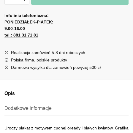
jak
A
malowany
l
Infolinia telefoniczna:
piękna
PONIEDZIAŁEK-PIĄTEK:
t
nimfa
9.00-16.00
e
i
tel.: 881 31 71 81
r
kwiaty
n
a
Realizacja zamówień 5-8 dni roboczych
t
Polska firma, polskie produkty
i
Darmowa wysyłka dla zamówień powyżej 500 zł
v
e
:
Opis
Dodatkowe informacje
Uroczy plakat z motywem cudnej oready i białych kwiatów. Grafika