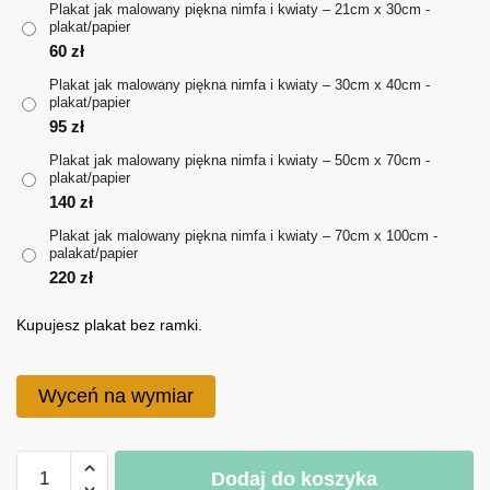
Plakat jak malowany piękna nimfa i kwiaty – 21cm x 30cm -
plakat/papier
do
60
zł
220 zł
Plakat jak malowany piękna nimfa i kwiaty – 30cm x 40cm -
plakat/papier
95
zł
Plakat jak malowany piękna nimfa i kwiaty – 50cm x 70cm -
plakat/papier
140
zł
Plakat jak malowany piękna nimfa i kwiaty – 70cm x 100cm -
palakat/papier
220
zł
Kupujesz plakat bez ramki.
Wyceń na wymiar
ilość
Dodaj do koszyka
Plakat