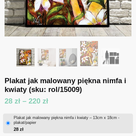
Plakat jak malowany piękna nimfa i
kwiaty
(sku: rol/15009)
Zakres
28
zł
–
220
zł
cen:
Plakat jak malowany piękna nimfa i kwiaty – 13cm x 18cm -
od
plakat/papier
28
zł
28 zł