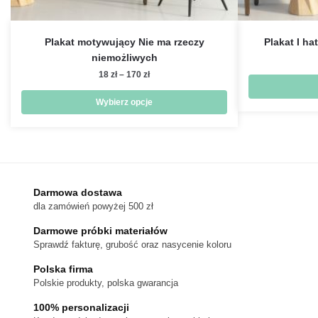
Plakat motywujący Nie ma rzeczy
Plakat I ha
niemożliwych
Zakres
18
zł
–
170
zł
cen:
od
Wybierz opcje
18 zł
Ten
do
produkt
170 zł
ma
wiele
wariantów.
Darmowa dostawa
dla zamówień powyżej 500 zł
Opcje
można
Darmowe próbki materiałów
wybrać
Sprawdź fakturę, grubość oraz nasycenie koloru
na
Polska firma
stronie
Polskie produkty, polska gwarancja
produktu
100% personalizacji