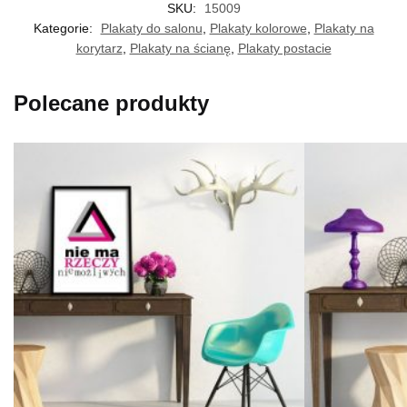
SKU:
15009
Kategorie:
Plakaty do salonu
,
Plakaty kolorowe
,
Plakaty na
korytarz
,
Plakaty na ścianę
,
Plakaty postacie
Polecane produkty