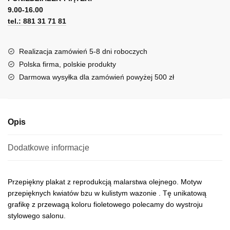
bukiet
9.00-16.00
e
bzów
tel.: 881 31 71 81
r
n
a
Realizacja zamówień 5-8 dni roboczych
t
Polska firma, polskie produkty
i
Darmowa wysyłka dla zamówień powyżej 500 zł
v
e
:
Opis
Dodatkowe informacje
Przepiękny plakat z reprodukcją malarstwa olejnego. Motyw
przepięknych kwiatów bzu w kulistym wazonie . Tę unikatową
grafikę z przewagą koloru fioletowego polecamy do wystroju
stylowego salonu.