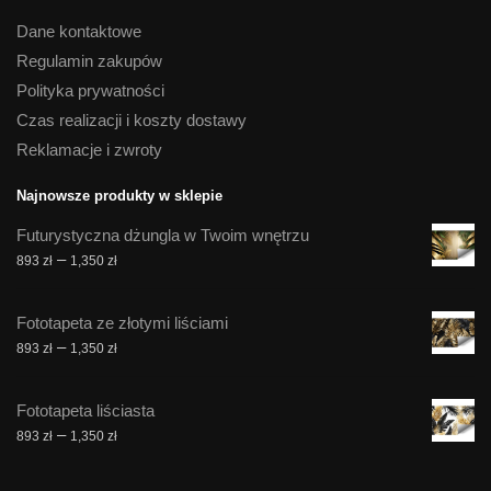
Dane kontaktowe
Regulamin zakupów
Polityka prywatności
Czas realizacji i koszty dostawy
Reklamacje i zwroty
Najnowsze produkty w sklepie
Futurystyczna dżungla w Twoim wnętrzu
Zakres
–
893
zł
1,350
zł
cen:
od
Fototapeta ze złotymi liściami
893 zł
Zakres
–
893
zł
1,350
zł
do
cen:
1,350 zł
od
Fototapeta liściasta
893 zł
Zakres
–
893
zł
1,350
zł
do
cen:
1,350 zł
od