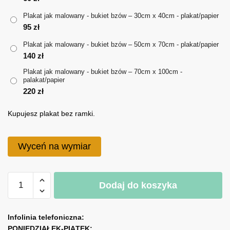
do
Plakat jak malowany - bukiet bzów – 30cm x 40cm - plakat/papier
220 zł
95
zł
Plakat jak malowany - bukiet bzów – 50cm x 70cm - plakat/papier
140
zł
Plakat jak malowany - bukiet bzów – 70cm x 100cm -
palakat/papier
220
zł
Kupujesz plakat bez ramki.
Wyceń na wymiar
ilość
Dodaj do koszyka
Plakat
jak
A
malowany
l
Infolinia telefoniczna:
-
PONIEDZIAŁEK-PIĄTEK:
t