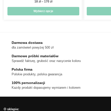
Zakres
18
zł
–
170
zł
cen:
od
Wybierz opcje
18 zł
Ten
do
produkt
170 zł
ma
wiele
wariantów.
Darmowa dostawa
dla zamówień powyżej 500 zł
Opcje
można
Darmowe próbki materiałów
wybrać
Sprawdź fakturę, grubość oraz nasycenie koloru
na
Polska firma
stronie
Polskie produkty, polska gwarancja
produktu
100% personalizacji
Kazdy produkt dopasujemy wymiarem i kolorem
O sklepie: