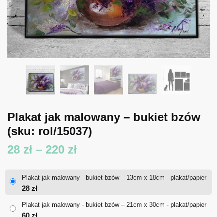
Plakat jak malowany – bukiet bzów
(sku: rol/15037)
Zakres
28
zł
–
220
zł
cen:
Plakat jak malowany - bukiet bzów – 13cm x 18cm - plakat/papier
od
28
zł
28 zł
Plakat jak malowany - bukiet bzów – 21cm x 30cm - plakat/papier
60
zł