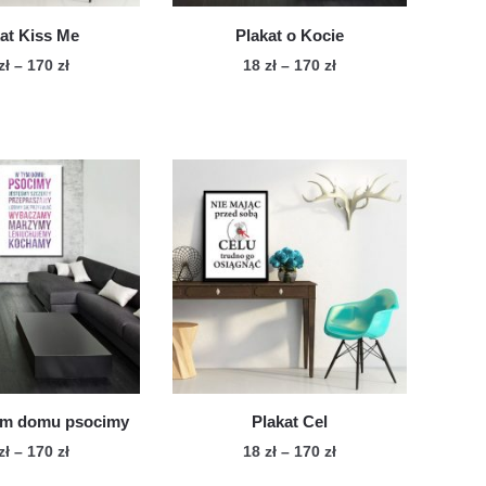
produktu
at Kiss Me
Plakat o Kocie
Zakres
Zakres
zł
–
170
zł
18
zł
–
170
zł
cen:
cen:
Ten
Ten
od
od
produkt
produkt
18 zł
18 zł
ma
ma
do
do
wiele
170 zł
wiele
170 zł
wariantów.
wariantów.
Opcje
Opcje
można
można
wybrać
wybrać
na
na
stronie
stronie
produktu
produktu
tym domu psocimy
Plakat Cel
Zakres
Zakres
zł
–
170
zł
18
zł
–
170
zł
cen:
cen: