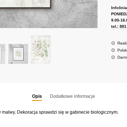
A
malwy
l
Infolini
PONIED
t
9.00-16.
e
tel.: 88
r
n
a
Reali
t
Polsk
i
Darm
v
e
:
Opis
Dodatkowe informacje
 malwy. Dekoracja sprawdzi się w gabinecie biologicznym.