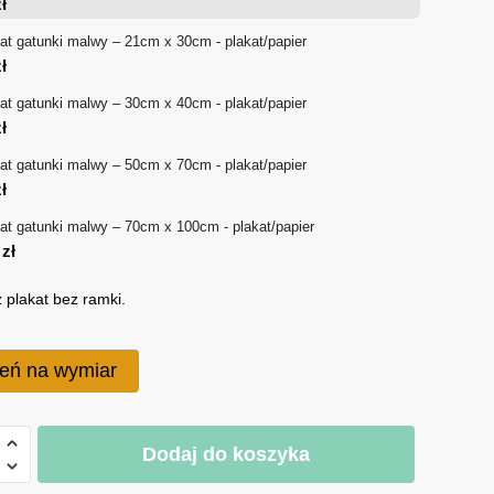
ł
18 zł
at gatunki malwy – 21cm x 30cm - plakat/papier
ł
do
at gatunki malwy – 30cm x 40cm - plakat/papier
170 zł
ł
at gatunki malwy – 50cm x 70cm - plakat/papier
ł
at gatunki malwy – 70cm x 100cm - plakat/papier
0
zł
 plakat bez ramki.
eń na wymiar
Dodaj do koszyka