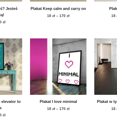
duktu
eś? Jesteś
Plakat Keep calm and carry on
Plak
cą!
Zakres
18
zł
–
170
zł
18
cen:
Zakres
70
zł
Ten
od
cen:
n
produkt
18 zł
od
dukt
ma
do
18 zł
wiele
170 zł
do
le
170 zł
wariantów.
iantów.
Opcje
cje
można
żna
wybrać
brać
na
stronie
onie
produktu
duktu
 elevator to
Plakat I love minimal
Plakat w 
s
Zakres
18
zł
–
170
zł
18
cen:
Zakres
70
zł