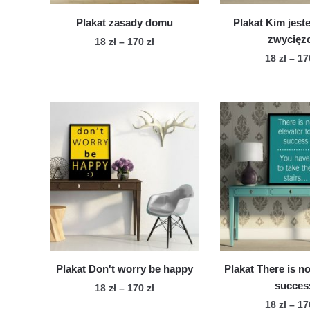
pro
Plakat zasady domu
Plakat Kim jest
zwycięz
Zakres
18
zł
–
170
zł
cen:
18
zł
–
1
Ten
od
Te
produkt
18 zł
pro
ma
do
ma
wiele
170 zł
wie
wariantów.
war
Opcje
Op
można
mo
wybrać
wy
na
na
stronie
str
produktu
pro
Plakat Don't worry be happy
Plakat There is no
succes
Zakres
18
zł
–
170
zł
cen:
18
zł
–
1