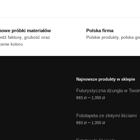
Ten
od
cen:
n
produkt
18 zł
od
dukt
ma
do
18 zł
wiele
170 zł
do
owe próbki materiałów
Polska firma
le
170 zł
wariantów.
dź fakturę, grubość oraz
Polskie produkty, polska g
iantów.
Opcje
enie koloru
cje
można
żna
wybrać
brać
na
stronie
onie
produktu
Najnowsze produkty w sklepie
duktu
Futurystyczna dżungla w Twoi
Zakres
–
893
zł
1,350
zł
cen:
od
Fototapeta ze złotymi liściami
893 zł
Zakres
–
893
zł
1,350
zł
do
cen:
1,350 zł
od