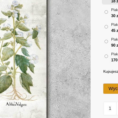
18
z
Plak
30
z
Plak
45
z
Plak
90
z
Plak
17
Kupujesz
Wyc
ilość
Plakat
gatunki