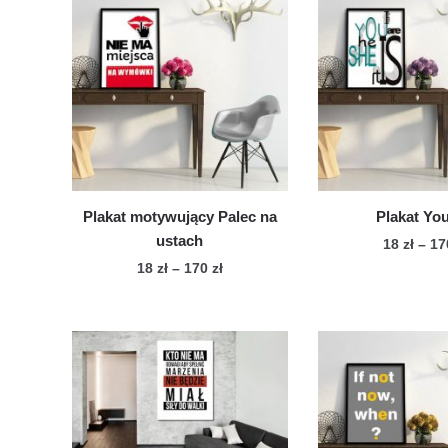
Plakat motywujący Palec na
Plakat You
ustach
18
zł
–
1
Zakres
18
zł
–
170
zł
Te
cen:
Ten
pro
od
produkt
ma
18 zł
ma
wie
do
wiele
170 zł
war
wariantów.
Op
Opcje
mo