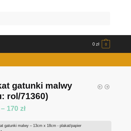
0
zł
0
kat gatunki malwy
: rol/71360)
Zakres
–
170
zł
cen:
at gatunki malwy – 13cm x 18cm - plakat/papier
od