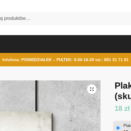
Infolinia: PONIEDZIAŁEK – PIĄTEK: 9.00-16.00
tel.: 881 31 71 81
Pla
(sku
18
zł
Plak