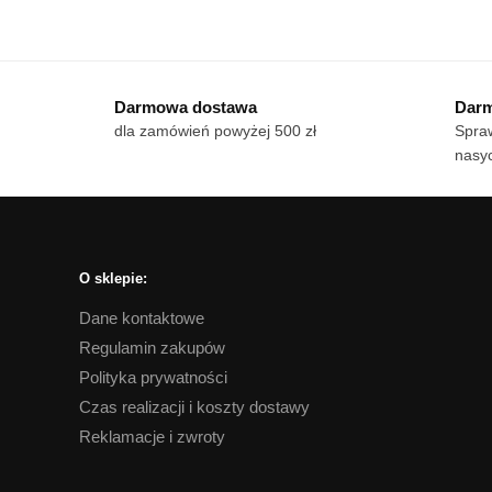
Ten
od
Te
produkt
18 zł
pro
ma
do
ma
wiele
170 zł
Darmowa dostawa
Darm
wie
wariantów.
dla zamówień powyżej 500 zł
Spraw
war
Opcje
nasyc
Op
można
mo
wybrać
wy
na
na
stronie
str
produktu
O sklepie:
pro
Dane kontaktowe
Regulamin zakupów
Polityka prywatności
Czas realizacji i koszty dostawy
Reklamacje i zwroty