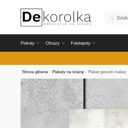
Skip
Skip
to
to
Szukaj:
Szukaj
navigation
content
Plakaty
Obrazy
Fototapety
Strona główna
/
Plakaty na ścianę
/
Plakat gatunki malwy