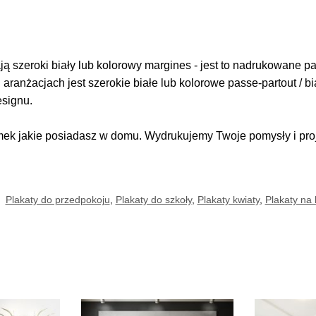
 szeroki biały lub kolorowy margines - jest to nadrukowane pas
i aranżacjach jest szerokie białe lub kolorowe passe-partout / b
esignu.
k jakie posiadasz w domu. Wydrukujemy Twoje pomysły i proje
:
Plakaty do przedpokoju
,
Plakaty do szkoły
,
Plakaty kwiaty
,
Plakaty na 