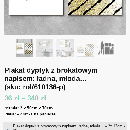
Plakat dyptyk z brokatowym
napisem: ładna, młoda…
(sku: rol/610136-p)
Zakres
36
zł
–
340
zł
cen:
rozmiar 2 x 50cm x 70cm
Plakat – grafika na papierze
od
Plakat dyptyk z brokatowym napisem: ładna, młoda... – 2x 13cm x