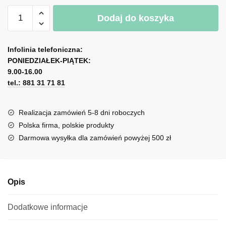
ilość
Dodaj do koszyka
Plakat
dyptyk
A
z
l
Infolinia telefoniczna:
brokatowym
PONIEDZIAŁEK-PIĄTEK:
t
napisem:
9.00-16.00
e
ładna,
tel.: 881 31 71 81
r
młoda...
n
a
Realizacja zamówień 5-8 dni roboczych
t
Polska firma, polskie produkty
i
Darmowa wysyłka dla zamówień powyżej 500 zł
v
e
:
Opis
Dodatkowe informacje