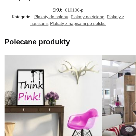
SKU:
610136-p
Kategorie:
Plakaty do salonu
,
Plakaty na ścianę
,
Plakaty z
napisami
,
Plakaty z napisami po polsku
Polecane produkty