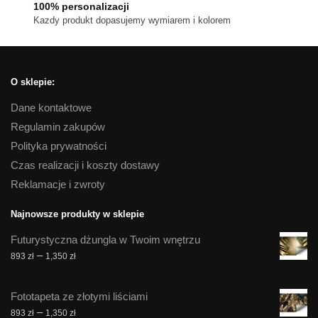
100% personalizacji
Kazdy produkt dopasujemy wymiarem i kolorem
O sklepie:
Dane kontaktowe
Regulamin zakupów
Polityka prywatności
Czas realizacji i koszty dostawy
Reklamacje i zwroty
Najnowsze produkty w sklepie
Futurystyczna dżungla w Twoim wnętrzu
Zakres
–
893
zł
1,350
zł
cen:
od
Fototapeta ze złotymi liściami
893 zł
Zakres
–
893
zł
1,350
zł
do