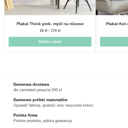
Plakat Think pink- myśl na różowo
Plakat Kot
Zakres
18
zł
–
170
zł
cen:
od
Wybierz opcje
18 zł
Ten
do
produkt
170 zł
ma
wiele
wariantów.
Darmowa dostawa
Opcje
dla zamówień powyżej 500 zł
można
wybrać
Darmowe próbki materiałów
na
Sprawdź fakturę, grubość oraz nasycenie koloru
stronie
Polska firma
produktu
Polskie produkty, polska gwarancja