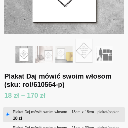
Plakat Daj mówić swoim włosom
(sku: rol/610564-p)
Zakres
18
zł
–
170
zł
cen:
Plakat Daj mówić swoim włosom – 13cm x 18cm - plakat/papier
od
18
zł
18 zł
Plakat Daj mówić swoim włosom – 21cm x 30cm - plakat/papier