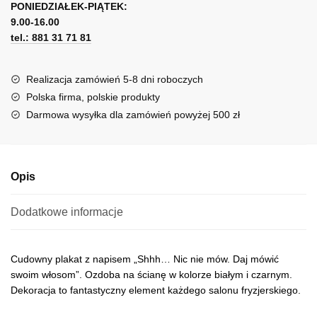
swoim
PONIEDZIAŁEK-PIĄTEK:
t
włosom
9.00-16.00
e
tel.: 881 31 71 81
r
n
a
Realizacja zamówień 5-8 dni roboczych
t
Polska firma, polskie produkty
i
Darmowa wysyłka dla zamówień powyżej 500 zł
v
e
:
Opis
Dodatkowe informacje
Cudowny plakat z napisem „Shhh… Nic nie mów. Daj mówić
swoim włosom”. Ozdoba na ścianę w kolorze białym i czarnym.
Dekoracja to fantastyczny element każdego salonu fryzjerskiego.