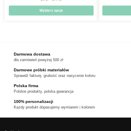
cen:
od
Wybierz opcje
18 zł
Ten
do
produkt
170 zł
ma
wiele
wariantów.
Darmowa dostawa
Opcje
dla zamówień powyżej 500 zł
można
wybrać
Darmowe próbki materiałów
na
Sprawdź fakturę, grubość oraz nasycenie koloru
stronie
Polska firma
produktu
Polskie produkty, polska gwarancja
100% personalizacji
Kazdy produkt dopasujemy wymiarem i kolorem