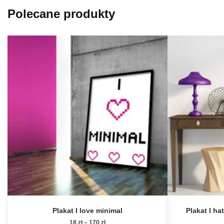
Polecane produkty
Plakat I love minimal
Plakat I ha
Zakres
18
zł
–
170
zł