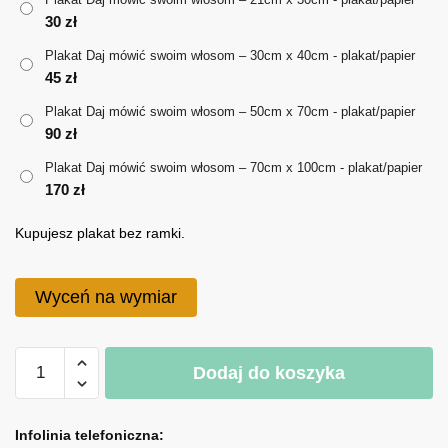
30
zł
do
Plakat Daj mówić swoim włosom – 30cm x 40cm - plakat/papier
170 zł
45
zł
Plakat Daj mówić swoim włosom – 50cm x 70cm - plakat/papier
90
zł
Plakat Daj mówić swoim włosom – 70cm x 100cm - plakat/papier
170
zł
Kupujesz plakat bez ramki.
Wyceń na wymiar
ilość
Dodaj do koszyka
Plakat
Daj
A
mówić
l
Infolinia telefoniczna: