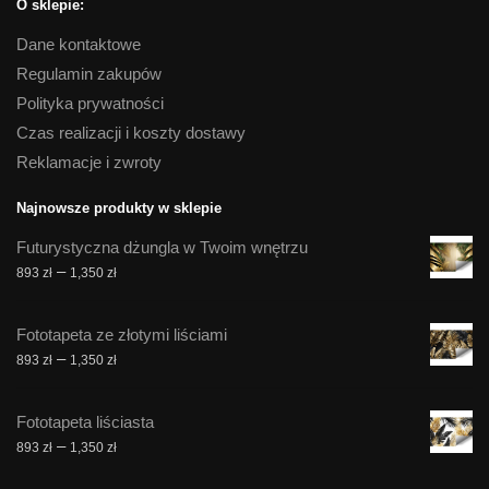
O sklepie:
Dane kontaktowe
Regulamin zakupów
Polityka prywatności
Czas realizacji i koszty dostawy
Reklamacje i zwroty
Najnowsze produkty w sklepie
Futurystyczna dżungla w Twoim wnętrzu
Zakres
–
893
zł
1,350
zł
cen:
od
Fototapeta ze złotymi liściami
893 zł
Zakres
–
893
zł
1,350
zł
do
cen:
1,350 zł
od
Fototapeta liściasta
893 zł
Zakres
–
893
zł
1,350
zł
do
cen:
1,350 zł