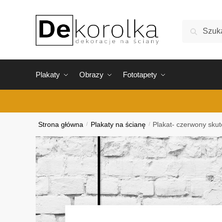
Skip
Skip
to
to
Szukaj:
Szukaj
navigation
content
Plakaty
Obrazy
Fototapety
Strona główna
/
Plakaty na ścianę
/
Plakat- czerwony skut