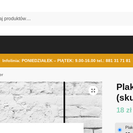
Infolinia: PONIEDZIAŁEK – PIĄTEK: 9.00-16.00
tel.: 881 31 71 81
er
Pla
(sku
18
zł
Plak