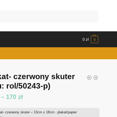
0
zł
0
kat- czerwony skuter
: rol/50243-p)
Zakres
–
170
zł
cen:
at- czerwony skuter – 13cm x 18cm - plakat/papier
od