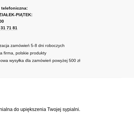
a telefoniczna:
ZIAŁEK-PIĄTEK:
00
1 31 71 81
zacja zamówień 5-8 dni roboczych
a firma, polskie produkty
owa wysyłka dla zamówień powyżej 500 zł
alna do upiększenia Twojej sypialni.