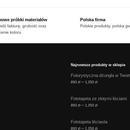
18 zł
18 zł
ma
do
do
le
170 zł
wiele
170 zł
owe próbki materiałów
Polska firma
iantów.
wariantów.
dź fakturę, grubość oraz
Polskie produkty, polska g
cje
Opcje
enie koloru
żna
można
brać
wybrać
na
onie
stronie
duktu
produktu
Najnowsze produkty w sklepie
Futurystyczna dżungla w Twoi
Zakres
–
893
zł
1,350
zł
cen:
od
Fototapeta ze złotymi liściami
893 zł
Zakres
–
893
zł
1,350
zł
do
cen:
1,350 zł
od
Fototapeta liściasta
893 zł
Zakres
–
893
zł
1,350
zł