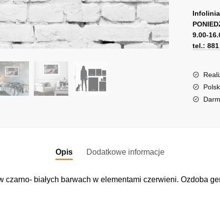
A
skuter
l
Infolini
PONIED
t
9.00-16.
e
tel.: 88
r
n
a
Reali
t
Polsk
i
Darm
v
e
:
Opis
Dodatkowe informacje
 czarno- białych barwach w elementami czerwieni. Ozdoba geni