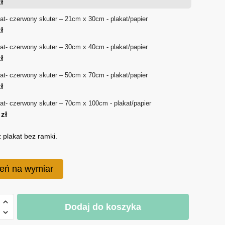
ł
18 zł
at- czerwony skuter – 21cm x 30cm - plakat/papier
ł
do
at- czerwony skuter – 30cm x 40cm - plakat/papier
170 zł
ł
at- czerwony skuter – 50cm x 70cm - plakat/papier
ł
at- czerwony skuter – 70cm x 100cm - plakat/papier
0
zł
 plakat bez ramki.
eń na wymiar
Dodaj do koszyka
ny