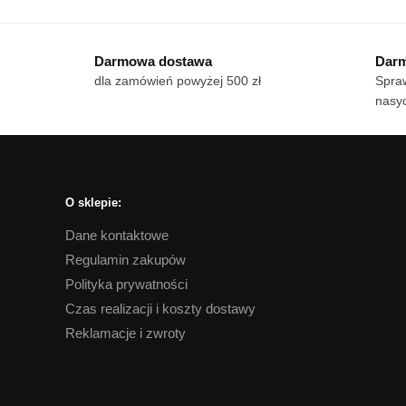
od
produkt
ma
18 zł
ma
wie
do
Darmowa dostawa
Darm
wiele
170 zł
war
dla zamówień powyżej 500 zł
Spraw
wariantów.
Op
nasyc
Opcje
mo
można
wy
wybrać
na
na
str
stronie
pro
O sklepie:
produktu
Dane kontaktowe
Regulamin zakupów
Polityka prywatności
Czas realizacji i koszty dostawy
Reklamacje i zwroty