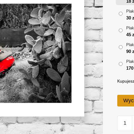
18
z
Plak
30
z
Plak
45
z
Plak
90
z
Plak
17
Kupujesz
Wyc
ilość
Plakat-
czerwo