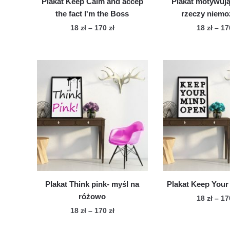
Plakat Keep Calm and accep
Plakat motywuj
the fact I'm the Boss
rzeczy niemo
Zakres
18
zł
–
170
zł
18
zł
–
1
cen:
Ten
Te
od
produkt
pro
18 zł
ma
ma
do
wiele
170 zł
wie
wariantów.
war
Opcje
Op
można
mo
wybrać
wy
na
na
stronie
str
produktu
pro
Plakat Think pink- myśl na
Plakat Keep You
różowo
18
zł
–
1
Zakres
18
zł
–
170
zł
Te
cen:
Ten
pro