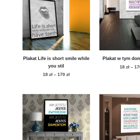
Plakat Life is short smile while
Plakat w tym do
you stil
18
zł
–
1
Zakres
18
zł
–
170
zł
Te
cen:
Ten
pro
od
produkt
ma
18 zł
ma
wie
do
wiele
170 zł
war
wariantów.
Op
Opcje
mo
można
wy
wybrać