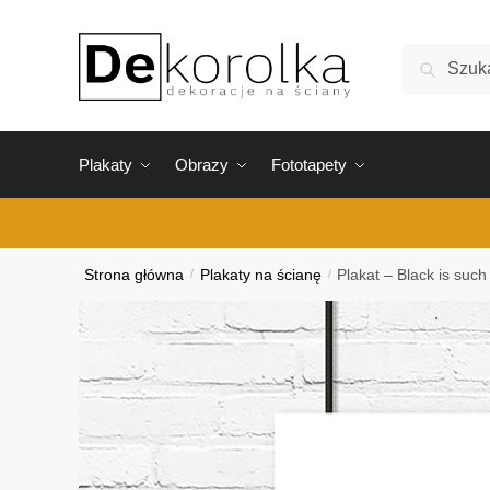
Skip
Skip
to
to
Szukaj:
Szukaj
navigation
content
Plakaty
Obrazy
Fototapety
Strona główna
/
Plakaty na ścianę
/
Plakat – Black is suc