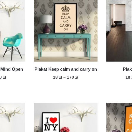
r Mind Open
Plakat Keep calm and carry on
Pla
Zakres
Zakres
70
zł
18
zł
–
170
zł
18
cen:
cen:
n
Ten
od
od
dukt
produkt
18 zł
18 zł
ma
do
do
le
170 zł
wiele
170 zł
iantów.
wariantów.
cje
Opcje
żna
można