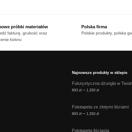
od
od
dukt
produkt
18 zł
18 zł
ma
do
do
le
170 zł
wiele
170 zł
owe próbki materiałów
Polska firma
iantów.
wariantów.
dź fakturę, grubość oraz
Polskie produkty, polska g
cje
Opcje
enie koloru
żna
można
brać
wybrać
na
onie
stronie
duktu
produktu
Najnowsze produkty w sklepie
Futurystyczna dżungla w Twoi
Zakres
–
893
zł
1,350
zł
cen:
od
Fototapeta ze złotymi liściami
893 zł
Zakres
–
893
zł
1,350
zł
do
cen:
1,350 zł
od
Fototapeta liściasta