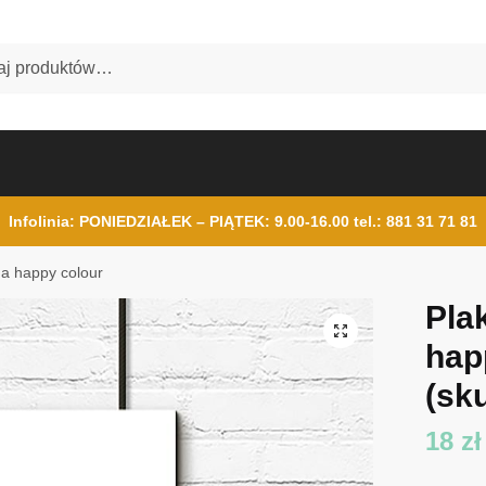
Infolinia: PONIEDZIAŁEK – PIĄTEK: 9.00-16.00
tel.: 881 31 71 81
h a happy colour
Pla
hap
(sku
18
zł