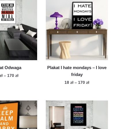
kat Odwaga
Plakat I hate mondays – I love
friday
Zakres
zł
–
170
zł
cen:
Zakres
18
zł
–
170
zł
Ten
od
cen:
Ten
produkt
18 zł
od
produkt
ma
do
18 zł
ma
wiele
170 zł
do
wiele
170 zł
wariantów.
wariantów.
Opcje
Opcje
można