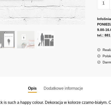
Plakat
-
A
Black
l
Infolini
is
PONIED
t
9.00-16.
such
e
tel.: 88
a
r
happy
n
colour
a
Reali
t
Polsk
i
Darm
v
e
:
Opis
Dodatkowe informacje
lack is such a happy colour. Dekoracja w kolorze czarno-białym