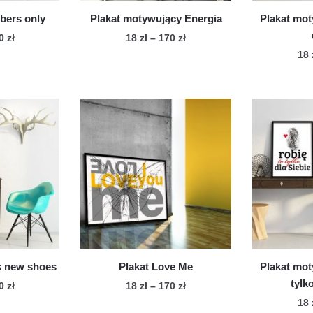
duktu
produktu
bers only
Plakat motywujący Energia
Plakat mot
Zakres
Zakres
70
zł
18
zł
–
170
zł
cen:
cen:
18
n
Ten
od
od
dukt
produkt
18 zł
18 zł
ma
do
do
le
170 zł
wiele
170 zł
iantów.
wariantów.
cje
Opcje
żna
można
brać
wybrać
na
onie
stronie
duktu
produktu
is new shoes
Plakat Love Me
Plakat mot
tylk
Zakres
Zakres
70
zł
18
zł
–
170
zł
cen:
cen:
18
n
Ten