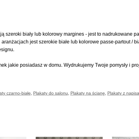
 szeroki biały lub kolorowy margines - jest to nadrukowane pas
i aranżacjach jest szerokie białe lub kolorowe passe-partout / b
esignu.
k jakie posiadasz w domu. Wydrukujemy Twoje pomysły i proje
aty czarno-białe
,
Plakaty do salonu
,
Plakaty na ścianę
,
Plakaty z napis