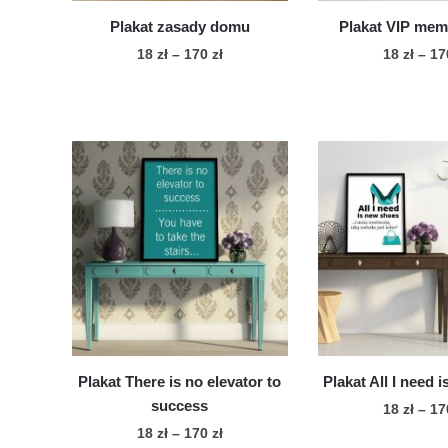
produktu
pro
Plakat zasady domu
Plakat VIP mem
Zakres
18
zł
–
170
zł
18
zł
–
1
cen:
Ten
Te
od
produkt
pro
18 zł
ma
ma
do
wiele
170 zł
wie
wariantów.
war
Opcje
Op
można
mo
wybrać
wy
na
na
stronie
str
produktu
pro
Plakat There is no elevator to
Plakat All I need 
success
18
zł
–
1
Zakres
18
zł
–
170
zł
Te