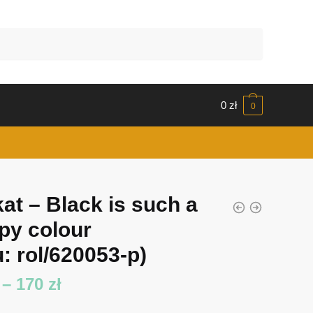
0
zł
0
kat – Black is such a
py colour
: rol/620053-p)
Zakres
–
170
zł
cen: