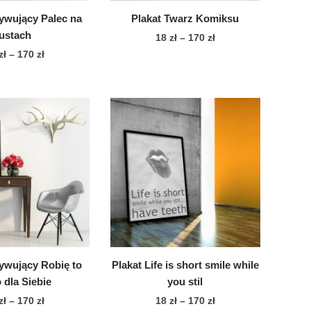
produktu
produktu
ywujący Palec na
Plakat Twarz Komiksu
ustach
Zakres
18
zł
–
170
zł
cen:
Zakres
zł
–
170
zł
Ten
od
cen:
Ten
produkt
18 zł
od
produkt
ma
do
18 zł
ma
wiele
170 zł
do
wiele
170 zł
wariantów.
wariantów.
Opcje
Opcje
można
można
wybrać
wybrać
na
na
stronie
stronie
produktu
produktu
ywujący Robię to
Plakat Life is short smile while
o dla Siebie
you stil
Zakres
Zakres
zł
–
170
zł
18
zł
–
170
zł