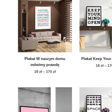
Plakat W naszym domu
Plakat Keep You
mówimy prawdę
18
zł
–
1
Zakres
18
zł
–
170
zł
Te
cen:
Ten
pro
od
produkt
ma
18 zł
ma
wie
do
wiele
170 zł
war
wariantów.
Op
Opcje
mo