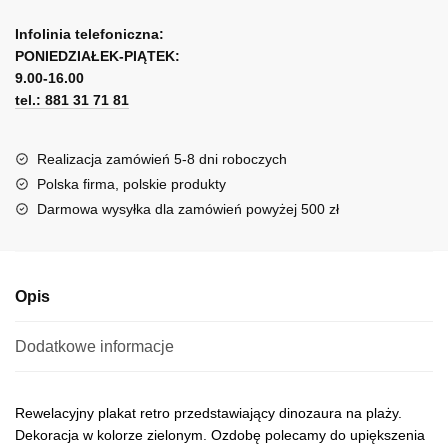
-
A
Beach
l
Infolinia telefoniczna:
rock
PONIEDZIAŁEK-PIĄTEK:
t
party
9.00-16.00
e
tel.: 881 31 71 81
r
n
a
Realizacja zamówień 5-8 dni roboczych
t
Polska firma, polskie produkty
i
Darmowa wysyłka dla zamówień powyżej 500 zł
v
e
:
Opis
Dodatkowe informacje
Rewelacyjny plakat retro przedstawiający dinozaura na plaży.
Dekoracja w kolorze zielonym. Ozdobę polecamy do upiększenia