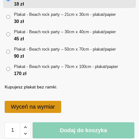
od
18
zł
18 zł
Plakat - Beach rock party – 21cm x 30cm - plakat/papier
30
zł
do
Plakat - Beach rock party – 30cm x 40cm - plakat/papier
170 zł
45
zł
Plakat - Beach rock party – 50cm x 70cm - plakat/papier
90
zł
Plakat - Beach rock party – 70cm x 100cm - plakat/papier
170
zł
Kupujesz plakat bez ramki.
Wyceń na wymiar
ilość
Dodaj do koszyka
Plakat