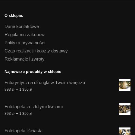
O sklepie:
Dane kontaktowe
Regulamin zakupów
Polityka prywatności
Czas realizacji i koszty dostawy
Reklamacje i zwroty
Najnowsze produkty w sklepie
Futurystyczna dżungla w Twoim wnętrzu
Zakres
–
893
zł
1,350
zł
cen:
od
Fototapeta ze złotymi liściami
893 zł
Zakres
–
893
zł
1,350
zł
do
cen:
1,350 zł
od
Fototapeta liściasta
893 zł