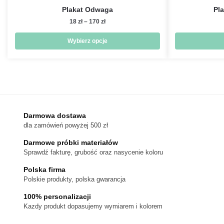
Plakat Odwaga
Pl
Zakres
18
zł
–
170
zł
cen:
od
Wybierz opcje
18 zł
Ten
do
produkt
170 zł
ma
wiele
wariantów.
Darmowa dostawa
Opcje
dla zamówień powyżej 500 zł
można
wybrać
Darmowe próbki materiałów
na
Sprawdź fakturę, grubość oraz nasycenie koloru
stronie
Polska firma
produktu
Polskie produkty, polska gwarancja
100% personalizacji
Kazdy produkt dopasujemy wymiarem i kolorem