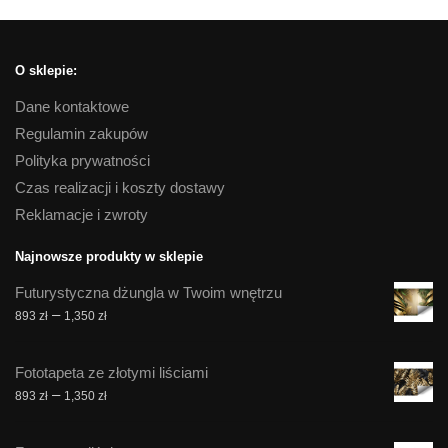
O sklepie:
Dane kontaktowe
Regulamin zakupów
Polityka prywatności
Czas realizacji i koszty dostawy
Reklamacje i zwroty
Najnowsze produkty w sklepie
Futurystyczna dżungla w Twoim wnętrzu
Zakres
–
893
zł
1,350
zł
cen:
od
Fototapeta ze złotymi liściami
893 zł
Zakres
–
893
zł
1,350
zł
do
cen:
1,350 zł
od