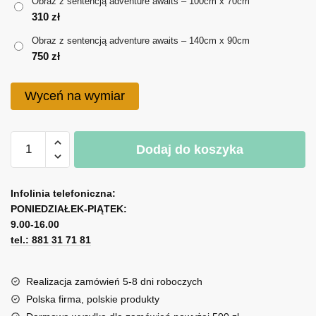
180 zł
Obraz z sentencją adventure awaits – 100cm x 70cm
310
zł
do
Obraz z sentencją adventure awaits – 140cm x 90cm
750 zł
750
zł
Wyceń na wymiar
ilość
Dodaj do koszyka
Obraz
z
A
sentencją
l
Infolinia telefoniczna:
adventure
PONIEDZIAŁEK-PIĄTEK:
t
awaits
9.00-16.00
e
tel.: 881 31 71 81
r
n
a
Realizacja zamówień 5-8 dni roboczych
t
Polska firma, polskie produkty
i