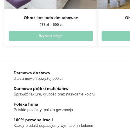
Obraz kaskada dmuchawce
Ob
Zakres
477
zł
–
500
zł
cen:
od
Wybierz opcje
477 zł
Ten
do
produkt
500 zł
ma
wiele
wariantów.
Darmowa dostawa
dla zamówień powyżej 500 zł
Opcje
można
Darmowe próbki materiałów
wybrać
Sprawdź fakturę, grubość oraz nasycenie koloru
na
Polska firma
stronie
Polskie produkty, polska gwarancja
produktu
100% personalizacji
Kazdy produkt dopasujemy wymiarem i kolorem