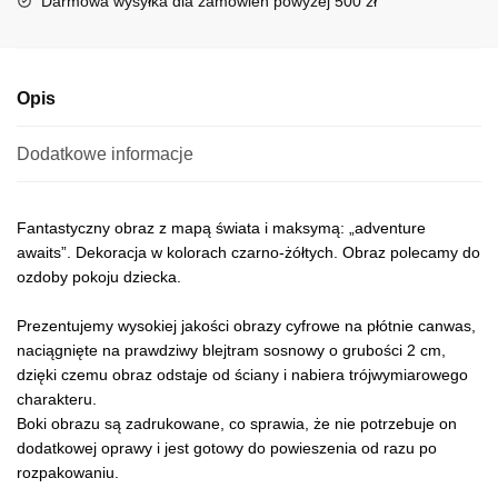
Darmowa wysyłka dla zamówień powyżej 500 zł
v
e
:
Opis
Dodatkowe informacje
Fantastyczny obraz z mapą świata i maksymą: „adventure
awaits”. Dekoracja w kolorach czarno-żółtych. Obraz polecamy do
ozdoby pokoju dziecka.
Prezentujemy wysokiej jakości obrazy cyfrowe na płótnie canwas,
naciągnięte na prawdziwy blejtram sosnowy o grubości 2 cm,
dzięki czemu obraz odstaje od ściany i nabiera trójwymiarowego
charakteru.
Boki obrazu są zadrukowane, co sprawia, że nie potrzebuje on
dodatkowej oprawy i jest gotowy do powieszenia od razu po
rozpakowaniu.