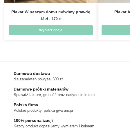
Plakat W naszym domu mówimy prawdę
Plakat A
Zakres
18
zł
–
170
zł
cen:
od
Wybierz opcje
18 zł
Ten
do
produkt
170 zł
ma
wiele
wariantów.
Darmowa dostawa
Opcje
dla zamówień powyżej 500 zł
można
wybrać
Darmowe próbki materiałów
na
Sprawdź fakturę, grubość oraz nasycenie koloru
stronie
Polska firma
produktu
Polskie produkty, polska gwarancja
100% personalizacji
Kazdy produkt dopasujemy wymiarem i kolorem