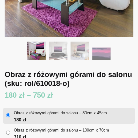
Obraz z różowymi górami do salonu
(sku: rol/610018-o)
Zakres
180
zł
–
750
zł
cen:
Obraz z różowymi górami do salonu – 80cm x 45cm
od
180
zł
180 zł
Obraz z różowymi górami do salonu – 100cm x 70cm
310
zł