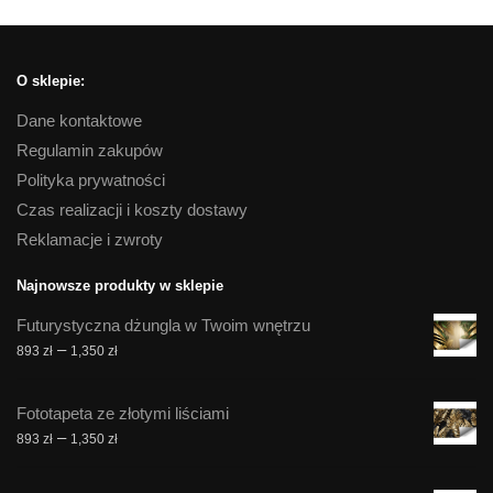
O sklepie:
Dane kontaktowe
Regulamin zakupów
Polityka prywatności
Czas realizacji i koszty dostawy
Reklamacje i zwroty
Najnowsze produkty w sklepie
Futurystyczna dżungla w Twoim wnętrzu
Zakres
–
893
zł
1,350
zł
cen:
od
Fototapeta ze złotymi liściami
893 zł
Zakres
–
893
zł
1,350
zł
do
cen:
1,350 zł
od