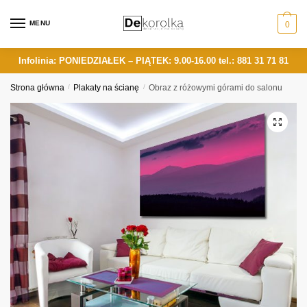
Skip
Skip
to
to
MENU
0
navigation
content
Infolinia: PONIEDZIAŁEK – PIĄTEK: 9.00-16.00
tel.: 881 31 71 81
Strona główna
/
Plakaty na ścianę
/
Obraz z różowymi górami do salonu