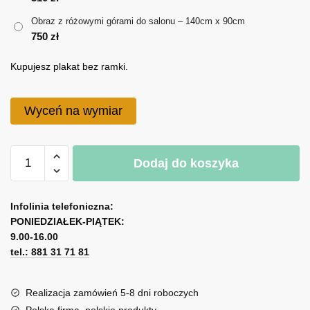
do
Obraz z różowymi górami do salonu – 140cm x 90cm
750 zł
750
zł
Kupujesz plakat bez ramki.
Wyceń na wymiar
ilość
Dodaj do koszyka
Obraz
z
A
różowymi
l
Infolinia telefoniczna:
górami
PONIEDZIAŁEK-PIĄTEK:
t
do
9.00-16.00
e
salonu
tel.: 881 31 71 81
r
n
a
Realizacja zamówień 5-8 dni roboczych
t