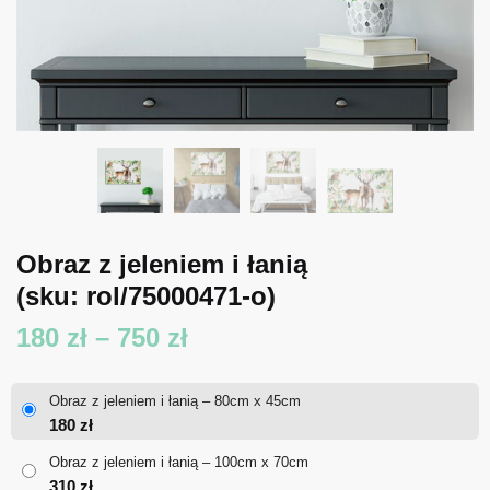
Obraz z jeleniem i łanią
(sku: rol/75000471-o)
Zakres
180
zł
–
750
zł
cen:
Obraz z jeleniem i łanią – 80cm x 45cm
od
180
zł
180 zł
Obraz z jeleniem i łanią – 100cm x 70cm
310
zł