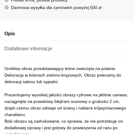
Polska firma, polskie produkty
i
Darmowa wysyłka dla zamówień powyżej 500 zł
v
e
:
Opis
Dodatkowe informacje
Urokliwy obraz przedstawiający leśne zwierzęta na polanie.
Dekoracja w kolorach zielono-brązowych. Obraz polecamy do
dekoracji salonu lub sypialni.
Prezentujemy wysokiej jakości obrazy cyfrowe na płótnie canwas,
naciągnięte na prawdziwy blejtram sosnowy o grubości 2 cm,
dzięki czemu obraz odstaje od ściany i nabiera trójwymiarowego
charakteru.
Boki obrazu są zadrukowane, co sprawia, że nie potrzebuje on
dodatkowej oprawy i jest gotowy do powieszenia od razu po