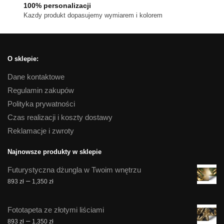
100% personalizacji
Kazdy produkt dopasujemy wymiarem i kolorem
O sklepie:
Dane kontaktowe
Regulamin zakupów
Polityka prywatności
Czas realizacji i koszty dostawy
Reklamacje i zwroty
Najnowsze produkty w sklepie
Futurystyczna dżungla w Twoim wnętrzu
Zakres
–
893
zł
1,350
zł
cen:
od
Fototapeta ze złotymi liściami
893 zł
Zakres
–
893
zł
1,350
zł