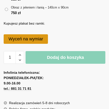
do
Obraz z jeleniem i łanią – 140cm x 90cm
750 zł
750
zł
Kupujesz plakat bez ramki.
Wyceń na wymiar
ilość
Dodaj do koszyka
Obraz
z
A
jeleniem
l
Infolinia telefoniczna:
i
PONIEDZIAŁEK-PIĄTEK:
t
łanią
9.00-16.00
e
tel.: 881 31 71 81
r
n
a
Realizacja zamówień 5-8 dni roboczych
t