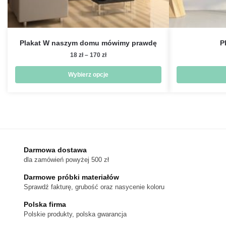
Plakat W naszym domu mówimy prawdę
P
Zakres
18
zł
–
170
zł
cen:
od
Wybierz opcje
18 zł
Ten
do
produkt
170 zł
ma
wiele
wariantów.
Darmowa dostawa
Opcje
dla zamówień powyżej 500 zł
można
wybrać
Darmowe próbki materiałów
na
Sprawdź fakturę, grubość oraz nasycenie koloru
stronie
Polska firma
produktu
Polskie produkty, polska gwarancja