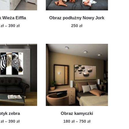
k Wieża Eiffla
Obraz podłużny Nowy Jork
Zakres
0
zł
–
390
zł
250
zł
cen:
Ten
Ten
od
produkt
produkt
250 zł
ma
ma
do
wiele
390 zł
wiele
wariantów.
wariantów.
Opcje
Opcje
można
można
wybrać
wybrać
na
na
stronie
stronie
produktu
produktu
ptyk zebra
Obraz kamyczki
Zakres
Zakres
0
zł
–
390
zł
180
zł
–
750
zł
cen:
cen: