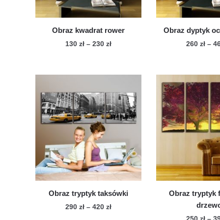
Obraz kwadrat rower
Obraz dyptyk oc
Zakres
130
zł
–
230
zł
260
zł
–
4
cen:
Ten
Te
od
produkt
pro
130 zł
ma
ma
do
wiele
230 zł
wie
wariantów.
war
Opcje
Op
można
mo
wybrać
wy
na
na
stronie
str
produktu
pro
Obraz tryptyk taksówki
Obraz tryptyk 
drzew
Zakres
290
zł
–
420
zł
cen:
250
zł
–
3