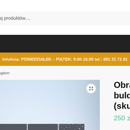
Infolinia: PONIEDZIAŁEK – PIĄTEK: 9.00-16.00
tel.: 881 31 71 81
dogiem
Obr
bul
(sku
250
z