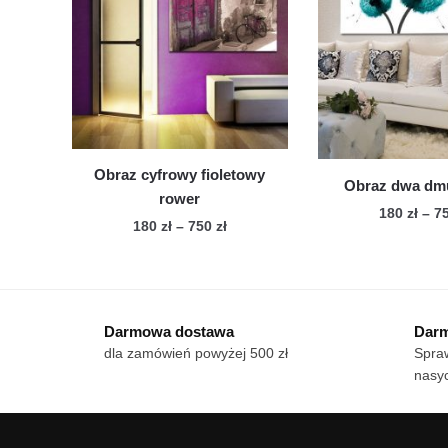
wariantów.
war
Opcje
Op
można
mo
wybrać
wy
na
na
stronie
str
produktu
pro
Obraz cyfrowy fioletowy
Obraz dwa dm
rower
180
zł
–
7
Zakres
180
zł
–
750
zł
Te
cen:
Ten
od
pro
produkt
180 zł
ma
ma
do
wie
Darmowa dostawa
Darm
wiele
750 zł
war
dla zamówień powyżej 500 zł
Spraw
wariantów.
Op
nasyc
Opcje
mo
można
wy
wybrać
na