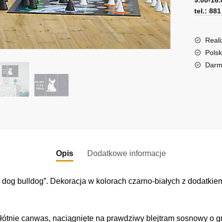
e
tel.: 88
r
n
a
Reali
t
Polsk
i
Darm
v
e
:
Opis
Dodatkowe informacje
 dog bulldog”. Dekoracja w kolorach czarno-białych z dodatki
łótnie canwas, naciągnięte na prawdziwy blejtram sosnowy o gr