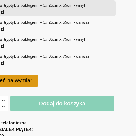
z tryptyk z buldogiem – 3x 25cm x 55cm - winyl
od
0
zł
250 zł
z tryptyk z buldogiem – 3x 25cm x 55cm - canwas
0
zł
do
z tryptyk z buldogiem – 3x 35cm x 75cm - winyl
390 zł
0
zł
z tryptyk z buldogiem – 3x 35cm x 75cm - canwas
0
zł
eń na wymiar
Dodaj do koszyka
a telefoniczna:
iem
ZIAŁEK-PIĄTEK:
00