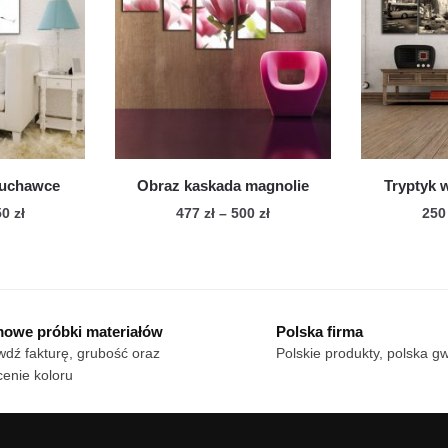
iantów.
wariantów.
cje
Opcje
żna
można
brać
wybrać
na
onie
stronie
duktu
produktu
uchawce
Obraz kaskada magnolie
Tryptyk 
Zakres
Zakres
50
zł
477
zł
–
500
zł
25
cen:
cen:
n
Ten
od
od
dukt
produkt
180 zł
477 zł
ma
do
do
le
750 zł
wiele
500 zł
owe próbki materiałów
Polska firma
iantów.
wariantów.
dź fakturę, grubość oraz
Polskie produkty, polska g
cje
Opcje
enie koloru
żna
można
brać
wybrać
na