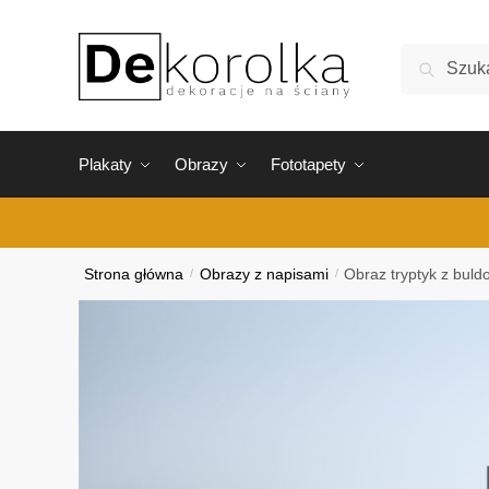
Skip
Skip
to
to
Szukaj:
Szukaj
navigation
content
Plakaty
Obrazy
Fototapety
Strona główna
/
Obrazy z napisami
/
Obraz tryptyk z bul