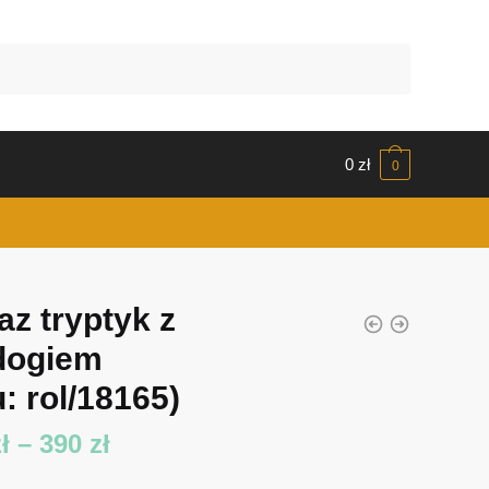
0
zł
0
az tryptyk z
dogiem
: rol/18165)
Zakres
ł
–
390
zł
cen: