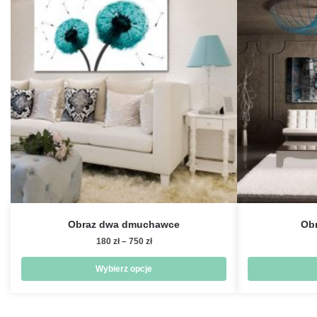
Obraz dwa dmuchawce
Obr
Zakres
180
zł
–
750
zł
cen:
od
Wybierz opcje
180 zł
Ten
do
produkt
750 zł