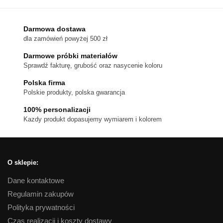
ma
wiele
wariantów.
Darmowa dostawa
dla zamówień powyżej 500 zł
Opcje
można
Darmowe próbki materiałów
wybrać
Sprawdź fakturę, grubość oraz nasycenie koloru
na
Polska firma
stronie
Polskie produkty, polska gwarancja
produktu
100% personalizacji
Kazdy produkt dopasujemy wymiarem i kolorem
O sklepie:
Dane kontaktowe
Regulamin zakupów
Polityka prywatności
Czas realizacji i koszty dostawy