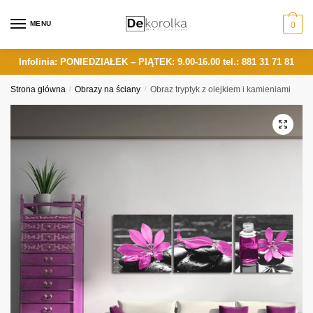
Skip
Skip
to
to
MENU
0
navigation
content
Infolinia: PONIEDZIAŁEK – PIĄTEK: 9.00-16.00
tel.: 881 31 71 81
Strona główna
/
Obrazy na ściany
/
Obraz tryptyk z olejkiem i kamieniami