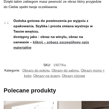
Dzięki takim zabiegom masz pewność ze obraz który przyjedzie
do Ciebie spełni twoje oczekiwania.
Ozdoba gotowa do powieszenia po wyjęciu z
opakowania.
Szybka i prosta zmiana wystroju w
Twoim wnętrzu.
dostępny jako : obraz na winylu, obraz na
canwasie –
kliknij – zobacz szczegółowy opis
materiałów
SKU:
19079/a
Kategorie:
Obrazy do pokoju
,
Obrazy do salonu
,
Obrazy mono +
kolor
,
Obrazy na ściany
,
Obrazy różowe
Polecane produkty