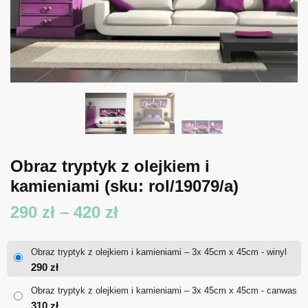
Obraz tryptyk z olejkiem i
kamieniami
(sku: rol/19079/a)
Zakres
290
zł
–
420
zł
cen:
Obraz tryptyk z olejkiem i kamieniami – 3x 45cm x 45cm - winyl
od
290
zł
290 zł
Obraz tryptyk z olejkiem i kamieniami – 3x 45cm x 45cm - canwas
310
zł