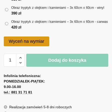
do
Obraz tryptyk z olejkiem i kamieniami – 3x 60cm x 60cm - winyl
420 zł
390
zł
Obraz tryptyk z olejkiem i kamieniami – 3x 60cm x 60cm - canwas
420
zł
Wyceń na wymiar
ilość
Dodaj do koszyka
Obraz
tryptyk
A
z
l
Infolinia telefoniczna:
olejkiem
PONIEDZIAŁEK-PIĄTEK:
t
i
9.00-16.00
e
kamieniami
tel.: 881 31 71 81
r
n
a
Realizacja zamówień 5-8 dni roboczych
t