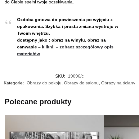
do Ciebie spełni twoje oczekiwania.
Ozdoba gotowa do powieszenia po wyjęciu z
opakowania.
Szybka i prosta zmiana wystroju w
Twoim wnętrzu.
dostępny jako : obraz na winylu, obraz na
canwasie –
kliknij – zobacz szczegółowy opis
materiałów
SKU:
19096/c
Kategorie:
Obrazy do pokoju
,
Obrazy do salonu
,
Obrazy na ściany
Polecane produkty