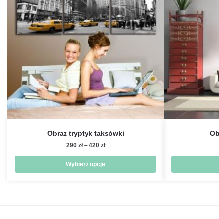
Obraz tryptyk taksówki
Ob
Zakres
290
zł
–
420
zł
cen:
od
Wybierz opcje
290 zł
Ten
do
produkt
420 zł
ma
wiele