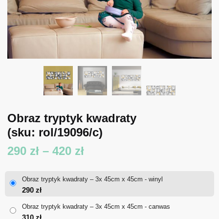
Obraz tryptyk kwadraty
(sku: rol/19096/c)
Zakres
290
zł
–
420
zł
cen:
Obraz tryptyk kwadraty – 3x 45cm x 45cm - winyl
od
290
zł
290 zł
Obraz tryptyk kwadraty – 3x 45cm x 45cm - canwas
310
zł