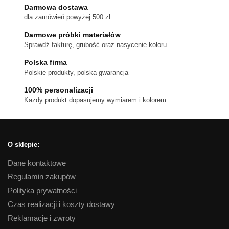
wariantów.
Darmowa dostawa
dla zamówień powyżej 500 zł
Opcje
można
Darmowe próbki materiałów
wybrać
Sprawdź fakturę, grubość oraz nasycenie koloru
na
Polska firma
stronie
Polskie produkty, polska gwarancja
produktu
100% personalizacji
Kazdy produkt dopasujemy wymiarem i kolorem
O sklepie:
Dane kontaktowe
Regulamin zakupów
Polityka prywatności
Czas realizacji i koszty dostawy
Reklamacje i zwroty