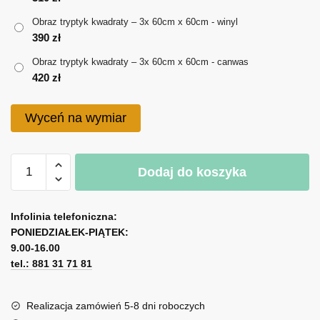
do
Obraz tryptyk kwadraty – 3x 60cm x 60cm - winyl
420 zł
390
zł
Obraz tryptyk kwadraty – 3x 60cm x 60cm - canwas
420
zł
Wyceń na wymiar
ilość
Dodaj do koszyka
Obraz
tryptyk
A
kwadraty
l
Infolinia telefoniczna:
PONIEDZIAŁEK-PIĄTEK:
t
9.00-16.00
e
tel.: 881 31 71 81
r
n
a
Realizacja zamówień 5-8 dni roboczych
t