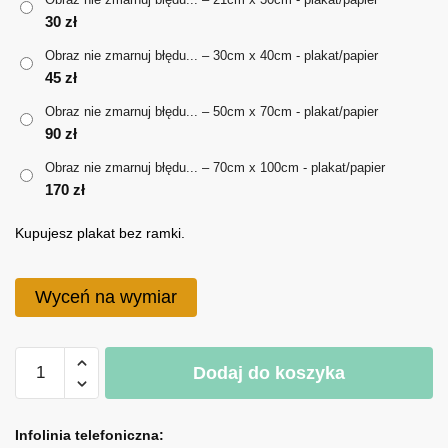
30
zł
do
Obraz nie zmarnuj błędu... – 30cm x 40cm - plakat/papier
170 zł
45
zł
Obraz nie zmarnuj błędu... – 50cm x 70cm - plakat/papier
90
zł
Obraz nie zmarnuj błędu... – 70cm x 100cm - plakat/papier
170
zł
Kupujesz plakat bez ramki.
Wyceń na wymiar
ilość
Dodaj do koszyka
Obraz
nie
A
zmarnuj
l
Infolinia telefoniczna: