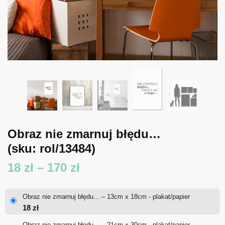
Obraz nie zmarnuj błędu…
(sku: rol/13484)
Zakres
18
zł
–
170
zł
cen:
Obraz nie zmarnuj błędu... – 13cm x 18cm - plakat/papier
od
18
zł
18 zł
Obraz nie zmarnuj błędu... – 21cm x 30cm - plakat/papier