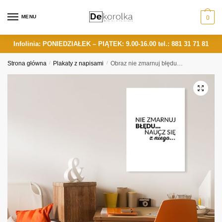
Skip
Skip
to
to
MENU
0
navigation
content
Infolinia: PONIEDZIAŁEK – PIĄTEK: 9.00-16.00
tel.: 881 31 71 81
Strona główna
/
Plakaty z napisami
/
Obraz nie zmarnuj błędu…