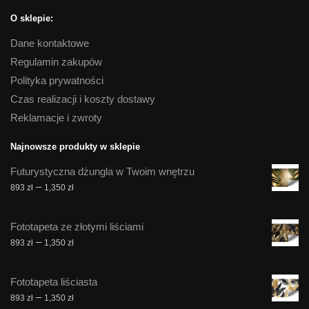
O sklepie:
Dane kontaktowe
Regulamin zakupów
Polityka prywatności
Czas realizacji i koszty dostawy
Reklamacje i zwroty
Najnowsze produkty w sklepie
Futurystyczna dżungla w Twoim wnętrzu
Zakres
–
893
zł
1,350
zł
cen:
od
Fototapeta ze złotymi liściami
893 zł
Zakres
–
893
zł
1,350
zł
do
cen:
1,350 zł
od
Fototapeta liściasta
893 zł
Zakres
–
893
zł
1,350
zł
do