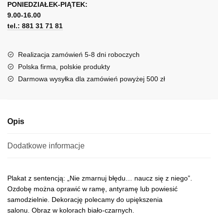
błędu...
PONIEDZIAŁEK-PIĄTEK:
t
9.00-16.00
e
tel.: 881 31 71 81
r
n
a
Realizacja zamówień 5-8 dni roboczych
t
Polska firma, polskie produkty
i
Darmowa wysyłka dla zamówień powyżej 500 zł
v
e
:
Opis
Dodatkowe informacje
Plakat z sentencją: „Nie zmarnuj błędu… naucz się z niego”.
Ozdobę można oprawić w ramę, antyramę lub powiesić
samodzielnie. Dekorację polecamy do upiększenia
salonu. Obraz w kolorach biało-czarnych.