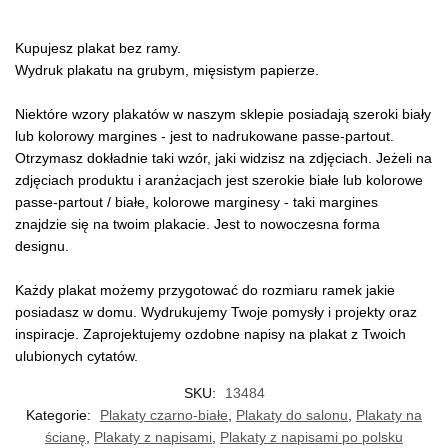
Kupujesz plakat bez ramy.
Wydruk plakatu na grubym, mięsistym papierze.
Niektóre wzory plakatów w naszym sklepie posiadają szeroki biały
lub kolorowy margines - jest to nadrukowane passe-partout.
Otrzymasz dokładnie taki wzór, jaki widzisz na zdjęciach. Jeżeli na
zdjęciach produktu i aranżacjach jest szerokie białe lub kolorowe
passe-partout / białe, kolorowe marginesy - taki margines
znajdzie się na twoim plakacie. Jest to nowoczesna forma
designu.
Każdy plakat możemy przygotować do rozmiaru ramek jakie
posiadasz w domu. Wydrukujemy Twoje pomysły i projekty oraz
inspiracje. Zaprojektujemy ozdobne napisy na plakat z Twoich
ulubionych cytatów.
SKU:
13484
Kategorie:
Plakaty czarno-białe
,
Plakaty do salonu
,
Plakaty na
ścianę
,
Plakaty z napisami
,
Plakaty z napisami po polsku