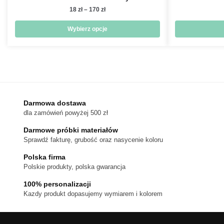
Zakres
18
zł
–
170
zł
cen:
od
Wybierz opcje
18 zł
Ten
do
produkt
170 zł
ma
wiele
wariantów.
Darmowa dostawa
Opcje
dla zamówień powyżej 500 zł
można
wybrać
Darmowe próbki materiałów
na
Sprawdź fakturę, grubość oraz nasycenie koloru
stronie
Polska firma
produktu
Polskie produkty, polska gwarancja
100% personalizacji
Kazdy produkt dopasujemy wymiarem i kolorem