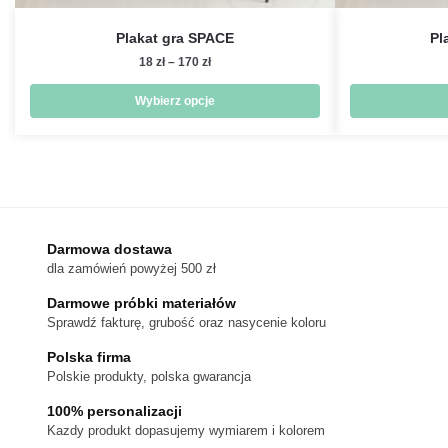
Plakat gra SPACE
Pl
Zakres
18
zł
–
170
zł
cen:
od
Wybierz opcje
18 zł
Ten
do
produkt
170 zł
ma
wiele
wariantów.
Darmowa dostawa
Opcje
dla zamówień powyżej 500 zł
można
wybrać
Darmowe próbki materiałów
na
Sprawdź fakturę, grubość oraz nasycenie koloru
stronie
Polska firma
produktu
Polskie produkty, polska gwarancja
100% personalizacji
Kazdy produkt dopasujemy wymiarem i kolorem