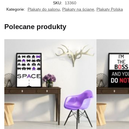
SKU:
13360
Kategorie:
Plakaty do salonu
,
Plakaty na ścianę
,
Plakaty Polska
Polecane produkty