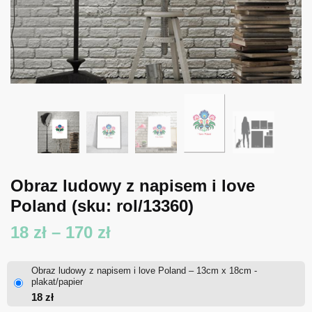
Obraz ludowy z napisem i love
Poland
(sku: rol/13360)
Zakres
18
zł
–
170
zł
cen:
Obraz ludowy z napisem i love Poland – 13cm x 18cm -
od
plakat/papier
18
zł
18 zł