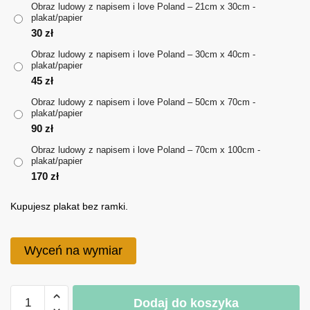
Obraz ludowy z napisem i love Poland – 21cm x 30cm -
plakat/papier
do
30
zł
170 zł
Obraz ludowy z napisem i love Poland – 30cm x 40cm -
plakat/papier
45
zł
Obraz ludowy z napisem i love Poland – 50cm x 70cm -
plakat/papier
90
zł
Obraz ludowy z napisem i love Poland – 70cm x 100cm -
plakat/papier
170
zł
Kupujesz plakat bez ramki.
Wyceń na wymiar
ilość
Dodaj do koszyka
Obraz