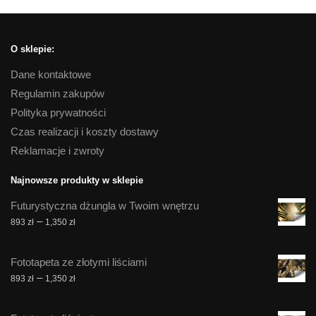
O sklepie:
Dane kontaktowe
Regulamin zakupów
Polityka prywatności
Czas realizacji i koszty dostawy
Reklamacje i zwroty
Najnowsze produkty w sklepie
Futurystyczna dżungla w Twoim wnętrzu
Zakres
–
893
zł
1,350
zł
cen:
od
Fototapeta ze złotymi liściami
893 zł
Zakres
–
893
zł
1,350
zł
do
cen:
1,350 zł
od