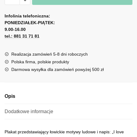
ludowy
A
z
l
Infolinia telefoniczna:
napisem
PONIEDZIAŁEK-PIĄTEK:
t
i
9.00-16.00
e
love
tel.: 881 31 71 81
r
Poland
n
a
Realizacja zamówień 5-8 dni roboczych
t
Polska firma, polskie produkty
i
Darmowa wysyłka dla zamówień powyżej 500 zł
v
e
:
Opis
Dodatkowe informacje
Plakat przedstawiający łowickie motywy ludowe i napis: „I love