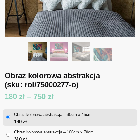
Obraz kolorowa abstrakcja
(sku: rol/75000277-o)
Zakres
180
zł
–
750
zł
cen:
Obraz kolorowa abstrakcja – 80cm x 45cm
od
180
zł
180 zł
Obraz kolorowa abstrakcja – 100cm x 70cm
310
zł