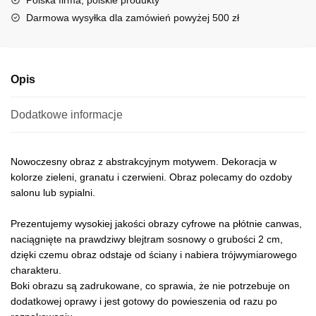
Polska firma, polskie produkty
i
Darmowa wysyłka dla zamówień powyżej 500 zł
v
e
:
Opis
Dodatkowe informacje
Nowoczesny obraz z abstrakcyjnym motywem. Dekoracja w
kolorze zieleni, granatu i czerwieni. Obraz polecamy do ozdoby
salonu lub sypialni.
Prezentujemy wysokiej jakości obrazy cyfrowe na płótnie canwas,
naciągnięte na prawdziwy blejtram sosnowy o grubości 2 cm,
dzięki czemu obraz odstaje od ściany i nabiera trójwymiarowego
charakteru.
Boki obrazu są zadrukowane, co sprawia, że nie potrzebuje on
dodatkowej oprawy i jest gotowy do powieszenia od razu po