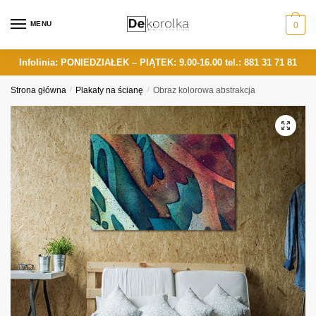
Skip
Skip
to
to
MENU
0
navigation
content
Infolinia: PONIEDZIAŁEK – PIĄTEK: 9.00-16.00
tel.: 881 31 71 81
Strona główna
/
Plakaty na ścianę
/
Obraz kolorowa abstrakcja