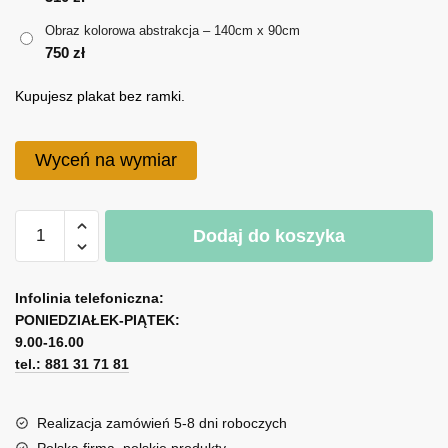
do
Obraz kolorowa abstrakcja – 140cm x 90cm
750 zł
750
zł
Kupujesz plakat bez ramki.
Wyceń na wymiar
ilość
Dodaj do koszyka
Obraz
kolorowa
A
abstrakcja
l
Infolinia telefoniczna:
PONIEDZIAŁEK-PIĄTEK:
t
9.00-16.00
e
tel.: 881 31 71 81
r
n
a
Realizacja zamówień 5-8 dni roboczych
t