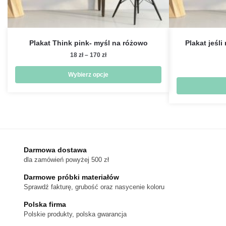
Plakat Think pink- myśl na różowo
Plakat jeśli
Zakres
18
zł
–
170
zł
cen:
od
Wybierz opcje
18 zł
Ten
do
produkt
170 zł
ma
wiele
wariantów.
Darmowa dostawa
Opcje
dla zamówień powyżej 500 zł
można
wybrać
Darmowe próbki materiałów
na
Sprawdź fakturę, grubość oraz nasycenie koloru
stronie
Polska firma
produktu
Polskie produkty, polska gwarancja