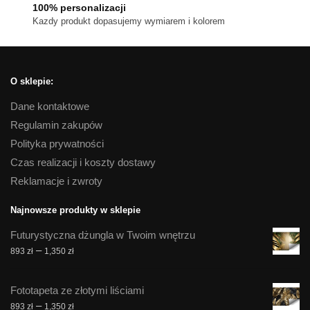
100% personalizacji
Kazdy produkt dopasujemy wymiarem i kolorem
O sklepie:
Dane kontaktowe
Regulamin zakupów
Polityka prywatności
Czas realizacji i koszty dostawy
Reklamacje i zwroty
Najnowsze produkty w sklepie
Futurystyczna dżungla w Twoim wnętrzu
Zakres
–
893
zł
1,350
zł
cen:
od
Fototapeta ze złotymi liściami
893 zł
Zakres
–
893
zł
1,350
zł