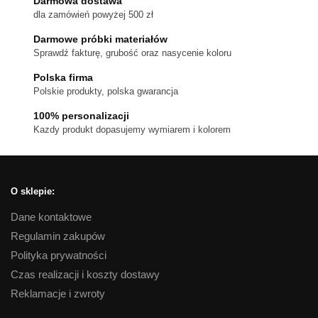
wariantów.
Darmowa dostawa
dla zamówień powyżej 500 zł
Opcje
można
Darmowe próbki materiałów
wybrać
Sprawdź fakturę, grubość oraz nasycenie koloru
na
Polska firma
stronie
Polskie produkty, polska gwarancja
produktu
100% personalizacji
Kazdy produkt dopasujemy wymiarem i kolorem
O sklepie:
Dane kontaktowe
Regulamin zakupów
Polityka prywatności
Czas realizacji i koszty dostawy
Reklamacje i zwroty