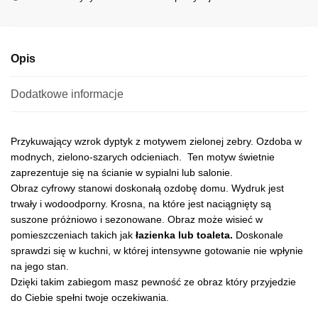
v
e
:
Opis
Dodatkowe informacje
Przykuwający wzrok dyptyk z motywem zielonej zebry. Ozdoba w
modnych, zielono-szarych odcieniach. Ten motyw świetnie
zaprezentuje się na ścianie w sypialni lub salonie.
Obraz cyfrowy stanowi doskonałą ozdobę domu. Wydruk jest
trwały i wodoodporny. Krosna, na które jest naciągnięty są
suszone próżniowo i sezonowane. Obraz może wisieć w
pomieszczeniach takich jak
łazienka lub toaleta.
Doskonale
sprawdzi się w kuchni, w której intensywne gotowanie nie wpłynie
na jego stan.
Dzięki takim zabiegom masz pewność ze obraz który przyjedzie
do Ciebie spełni twoje oczekiwania.