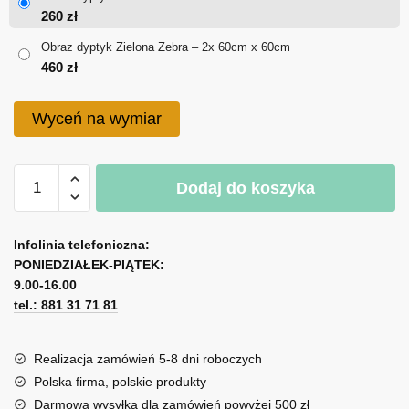
od
260
zł
260 zł
Obraz dyptyk Zielona Zebra – 2x 60cm x 60cm
460
zł
do
460 zł
Wyceń na wymiar
ilość
Dodaj do koszyka
Obraz
dyptyk
A
Zielona
l
Infolinia telefoniczna:
Zebra
PONIEDZIAŁEK-PIĄTEK:
t
9.00-16.00
e
tel.: 881 31 71 81
r
n
a
Realizacja zamówień 5-8 dni roboczych
t
Polska firma, polskie produkty
i
Darmowa wysyłka dla zamówień powyżej 500 zł