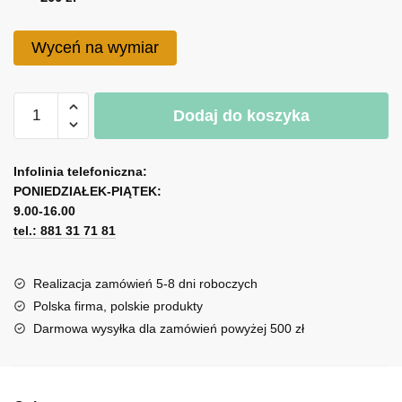
do
200 zł
Wyceń na wymiar
ilość
Dodaj do koszyka
Naklejka
-
A
Kolorowe
l
Infolinia telefoniczna:
zwierzęta
PONIEDZIAŁEK-PIĄTEK:
t
9.00-16.00
e
tel.: 881 31 71 81
r
n
a
Realizacja zamówień 5-8 dni roboczych
t
Polska firma, polskie produkty
i
Darmowa wysyłka dla zamówień powyżej 500 zł
v
e
: