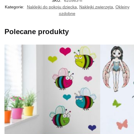
SKU:
620563-n
Kategorie:
Naklejki do pokoju dziecka
,
Naklejki zwierzęta
,
Okleiny
ozdobne
Polecane produkty