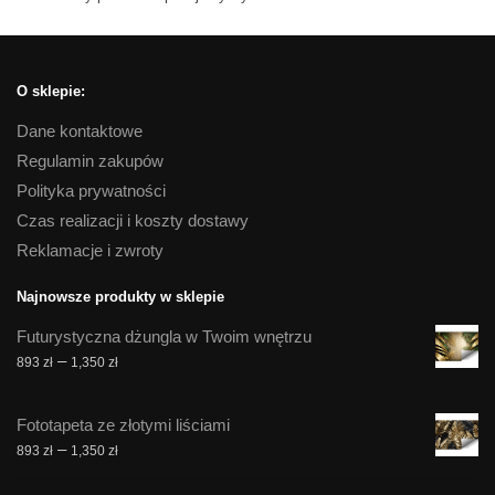
O sklepie:
Dane kontaktowe
Regulamin zakupów
Polityka prywatności
Czas realizacji i koszty dostawy
Reklamacje i zwroty
Najnowsze produkty w sklepie
Futurystyczna dżungla w Twoim wnętrzu
Zakres
–
893
zł
1,350
zł
cen:
od
Fototapeta ze złotymi liściami
893 zł
Zakres
–
893
zł
1,350
zł
do
cen:
1,350 zł