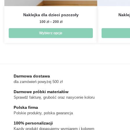
Naklejka dla dzieci pszczoły
Naklej
Zakres
100
zł
–
200
zł
cen:
od
Wybierz opcje
100 zł
Ten
do
produkt
200 zł
ma
wiele
wariantów.
Darmowa dostawa
Opcje
dla zamówień powyżej 500 zł
można
wybrać
Darmowe próbki materiałów
na
Sprawdź fakturę, grubość oraz nasycenie koloru
stronie
Polska firma
produktu
Polskie produkty, polska gwarancja
100% personalizacji
Kazdy produkt dopasujemy wymiarem i kolorem