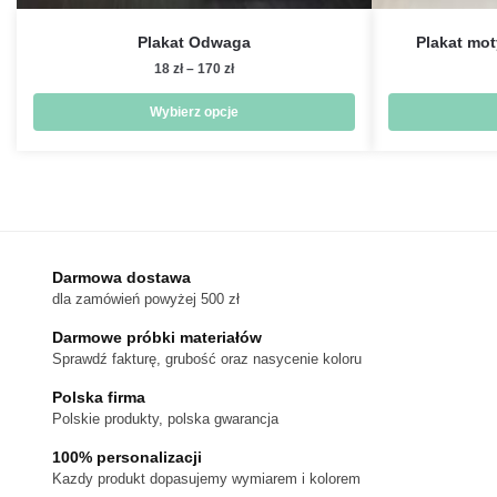
Plakat Odwaga
Plakat mot
Zakres
18
zł
–
170
zł
cen:
od
Wybierz opcje
18 zł
Ten
do
produkt
170 zł
ma
wiele
wariantów.
Darmowa dostawa
Opcje
dla zamówień powyżej 500 zł
można
wybrać
Darmowe próbki materiałów
na
Sprawdź fakturę, grubość oraz nasycenie koloru
stronie
Polska firma
produktu
Polskie produkty, polska gwarancja
100% personalizacji
Kazdy produkt dopasujemy wymiarem i kolorem