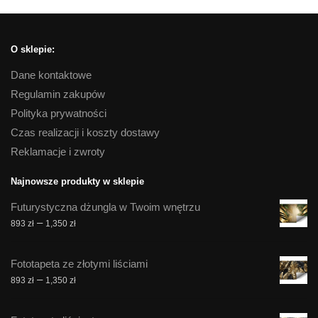
O sklepie:
Dane kontaktowe
Regulamin zakupów
Polityka prywatności
Czas realizacji i koszty dostawy
Reklamacje i zwroty
Najnowsze produkty w sklepie
Futurystyczna dżungla w Twoim wnętrzu
Zakres
–
893
zł
1,350
zł
cen:
od
Fototapeta ze złotymi liściami
893 zł
Zakres
–
893
zł
1,350
zł
do
cen:
1,350 zł
od