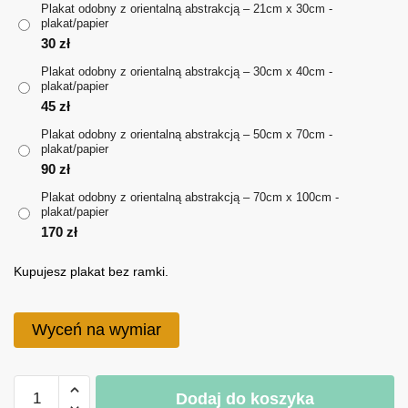
Plakat odobny z orientalną abstrakcją – 21cm x 30cm -
plakat/papier
do
30
zł
170 zł
Plakat odobny z orientalną abstrakcją – 30cm x 40cm -
plakat/papier
45
zł
Plakat odobny z orientalną abstrakcją – 50cm x 70cm -
plakat/papier
90
zł
Plakat odobny z orientalną abstrakcją – 70cm x 100cm -
plakat/papier
170
zł
Kupujesz plakat bez ramki.
Wyceń na wymiar
ilość
Dodaj do koszyka
Plakat