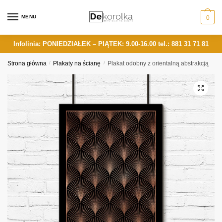
Skip
Skip
to
to
MENU
0
navigation
content
Infolinia: PONIEDZIAŁEK – PIĄTEK: 9.00-16.00
tel.: 881 31 71 81
Strona główna
/
Plakaty na ścianę
/
Plakat odobny z orientalną abstrakcją