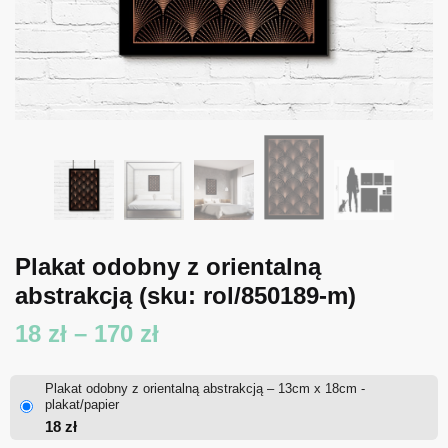
Plakat odobny z orientalną
abstrakcją
(sku: rol/850189-m)
Zakres
18
zł
–
170
zł
cen:
Plakat odobny z orientalną abstrakcją – 13cm x 18cm -
od
plakat/papier
18
zł
18 zł