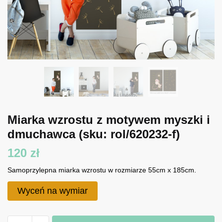
Miarka wzrostu z motywem myszki i
dmuchawca
(sku: rol/620232-f)
120
zł
Samoprzylepna miarka wzrostu w rozmiarze 55cm x 185cm.
Wyceń na wymiar
ilość
A