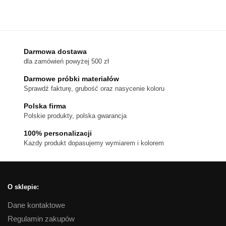
produkt
200 zł
ma
wiele
wariantów.
Darmowa dostawa
Opcje
dla zamówień powyżej 500 zł
można
wybrać
Darmowe próbki materiałów
na
Sprawdź fakturę, grubość oraz nasycenie koloru
stronie
Polska firma
produktu
Polskie produkty, polska gwarancja
100% personalizacji
Kazdy produkt dopasujemy wymiarem i kolorem
O sklepie:
Dane kontaktowe
Regulamin zakupów