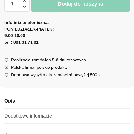
Dodaj do koszyka
Miarka
l
wzrostu
t
z
e
Infolinia telefoniczna:
motywem
r
PONIEDZIAŁEK-PIĄTEK:
myszki
n
9.00-16.00
i
tel.: 881 31 71 81
a
dmuchawca
t
i
Realizacja zamówień 5-8 dni roboczych
v
Polska firma, polskie produkty
e
Darmowa wysyłka dla zamówień powyżej 500 zł
:
Opis
Dodatkowe informacje