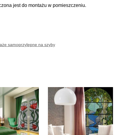
aczona jest do montażu w pomieszczeniu.
raże samoprzylepne na szyby