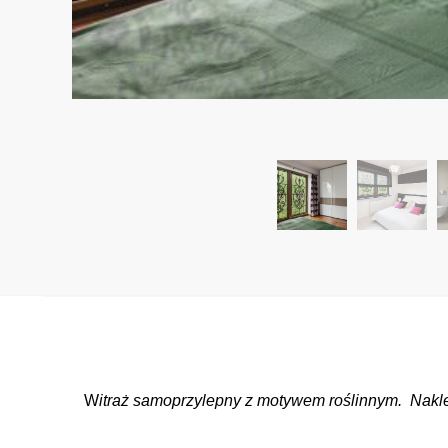
W
itraż samoprzylepny z motywem roślinnym. Naklej