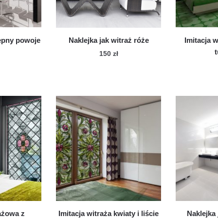
epny powoje
Naklejka jak witraż róże
Imitacja 
150
zł
ażowa z
Imitacja witraża kwiaty i liście
Naklejka 