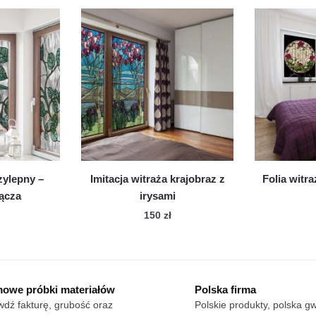
zylepny –
Imitacja witraża krajobraz z
Folia wit
nącza
irysami
150
zł
owe próbki materiałów
Polska firma
dź fakturę, grubość oraz
Polskie produkty, polska g