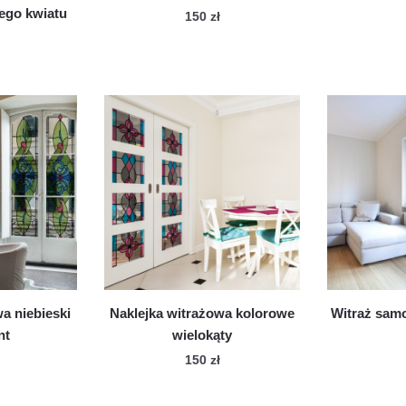
go kwiatu
150
zł
a niebieski
Naklejka witrażowa kolorowe
Witraż samo
nt
wielokąty
150
zł