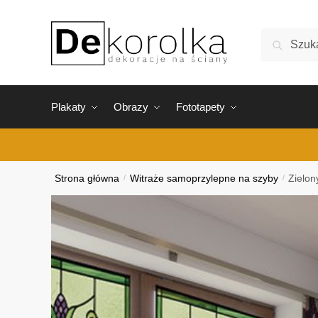
Skip
Skip
to
to
Szukaj:
Szukaj
navigation
content
Plakaty
Obrazy
Fototapety
Strona główna
/
Witraże samoprzylepne na szyby
/
Zielon