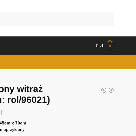
0
zł
0
lony witraż
: rol/96021)
ł
 45cm x 70cm
amoprzylepny