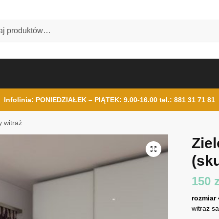
Infolinia: PONIEDZIAŁEK – PIĄTEK: 9.00-16.00
tel.: 881 31 71 81
y witraż
Zie
(sku
150
z
rozmiar
witraż s