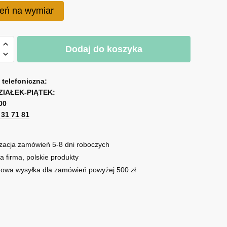
eń na wymiar
A
Dodaj do koszyka
l
t
e
a telefoniczna:
ZIAŁEK-PIĄTEK:
r
00
n
1 31 71 81
a
t
i
zacja zamówień 5-8 dni roboczych
v
a firma, polskie produkty
e
owa wysyłka dla zamówień powyżej 500 zł
: