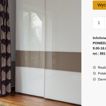
Wyc
ilość
Zielony
witraż
Infolini
PONIED
9.00-16.
tel.: 88
Reali
Polsk
Darm