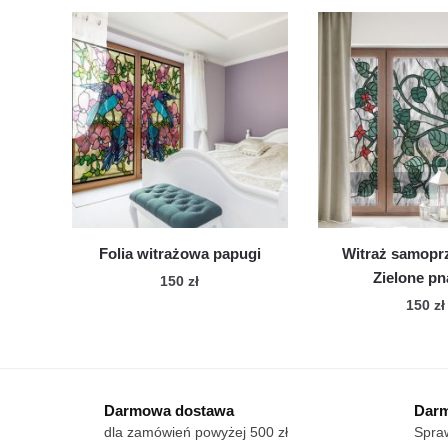
Folia witrażowa papugi
Witraż samopr
Zielone p
150
zł
150
zł
Darmowa dostawa
Darm
dla zamówień powyżej 500 zł
Spraw