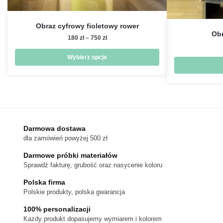
Obraz cyfrowy fioletowy rower
Obr
Zakres
180
zł
–
750
zł
cen:
od
Wybierz opcje
180 zł
Ten
do
produkt
750 zł
ma
wiele
wariantów.
Darmowa dostawa
Opcje
dla zamówień powyżej 500 zł
można
Darmowe próbki materiałów
wybrać
Sprawdź fakturę, grubość oraz nasycenie koloru
na
stronie
Polska firma
produktu
Polskie produkty, polska gwarancja
100% personalizacji
Kazdy produkt dopasujemy wymiarem i kolorem