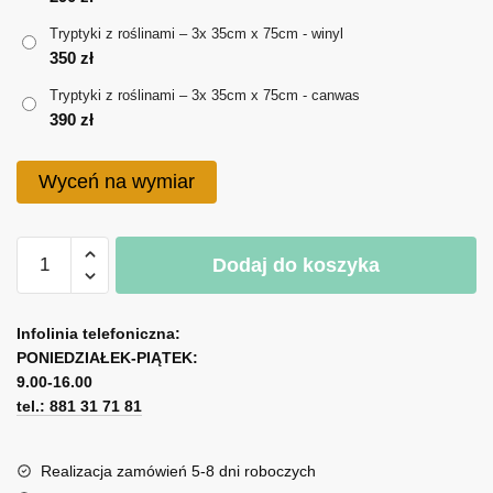
do
Tryptyki z roślinami – 3x 35cm x 75cm - winyl
390 zł
350
zł
Tryptyki z roślinami – 3x 35cm x 75cm - canwas
390
zł
Wyceń na wymiar
ilość
Dodaj do koszyka
Tryptyki
z
A
roślinami
l
Infolinia telefoniczna:
PONIEDZIAŁEK-PIĄTEK:
t
9.00-16.00
e
tel.: 881 31 71 81
r
n
a
Realizacja zamówień 5-8 dni roboczych
t