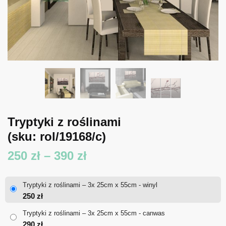
Tryptyki z roślinami
(sku: rol/19168/c)
Zakres
250
zł
–
390
zł
cen:
Tryptyki z roślinami – 3x 25cm x 55cm - winyl
od
250
zł
250 zł
Tryptyki z roślinami – 3x 25cm x 55cm - canwas
290
zł