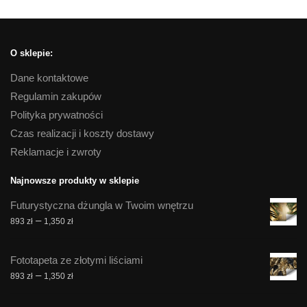
O sklepie:
Dane kontaktowe
Regulamin zakupów
Polityka prywatności
Czas realizacji i koszty dostawy
Reklamacje i zwroty
Najnowsze produkty w sklepie
Futurystyczna dżungla w Twoim wnętrzu
Zakres
–
893
zł
1,350
zł
cen:
od
Fototapeta ze złotymi liściami
893 zł
Zakres
–
893
zł
1,350
zł
do
cen:
1,350 zł
od