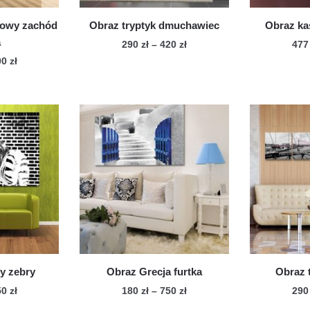
dowy zachód
Obraz tryptyk dmuchawiec
Obraz ka
a
Zakres
290
zł
–
420
zł
47
cen:
Zakres
00
zł
Ten
od
cen:
n
produkt
290 zł
od
dukt
ma
do
477 zł
wiele
420 zł
do
le
500 zł
wariantów.
iantów.
Opcje
cje
można
żna
wybrać
brać
na
stronie
onie
produktu
duktu
y zebry
Obraz Grecja furtka
Obraz 
Zakres
Zakres
50
zł
180
zł
–
750
zł
29
cen:
cen: