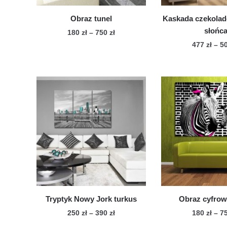
Obraz tunel
Kaskada czekola
słońc
Zakres
180
zł
–
750
zł
cen:
477
zł
–
5
Ten
od
Te
produkt
180 zł
pro
ma
do
ma
wiele
750 zł
wie
wariantów.
war
Opcje
Op
można
mo
wybrać
wy
na
na
stronie
str
produktu
pro
Tryptyk Nowy Jork turkus
Obraz cyfrow
Zakres
250
zł
–
390
zł
180
zł
–
7
cen: