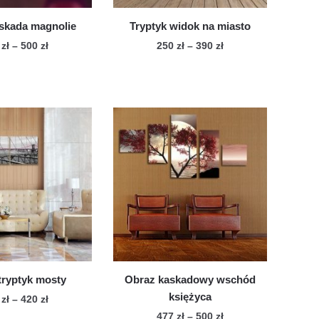
skada magnolie
Tryptyk widok na miasto
Zakres
Zakres
7
zł
–
500
zł
250
zł
–
390
zł
cen:
cen:
Ten
Ten
od
od
produkt
produkt
477 zł
250 zł
ma
ma
do
do
wiele
500 zł
wiele
390 zł
wariantów.
wariantów.
Opcje
Opcje
można
można
wybrać
wybrać
na
na
stronie
stronie
produktu
produktu
tryptyk mosty
Obraz kaskadowy wschód
księżyca
Zakres
0
zł
–
420
zł
cen:
Zakres
477
zł
–
500
zł