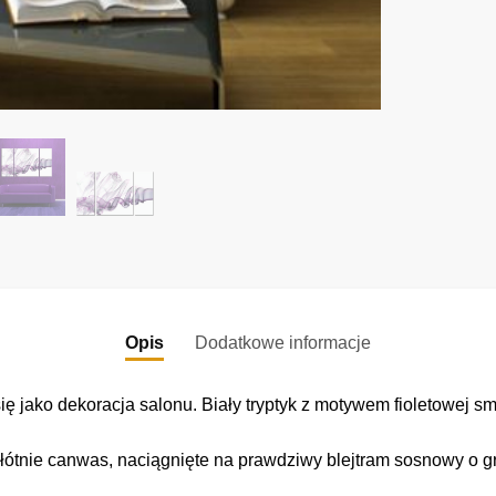
e
:
Opis
Dodatkowe informacje
ię jako dekoracja salonu. Biały tryptyk z motywem fioletowej sm
łótnie canwas, naciągnięte na prawdziwy blejtram sosnowy o gr