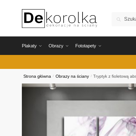
Skip
Skip
to
to
Szukaj:
Szukaj
navigation
content
Plakaty
Obrazy
Fototapety
Strona główna
/
Obrazy na ściany
/
Tryptyk z fioletową ab