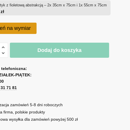
tyk z fioletową abstrakcją – 2x 35cm x 75cm i 1x 55cm x 75cm
0
zł
eń na wymiar
Dodaj do koszyka
ą
a telefoniczna:
cją
ZIAŁEK-PIĄTEK:
00
1 31 71 81
zacja zamówień 5-8 dni roboczych
a firma, polskie produkty
owa wysyłka dla zamówień powyżej 500 zł