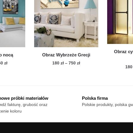
iantów.
wariantów.
cje
Opcje
żna
można
brać
wybrać
na
onie
stronie
duktu
produktu
Obraz cy
o nocą
Obraz Wybrzeże Grecji
Zakres
Zakres
50
zł
180
zł
–
750
zł
18
cen:
cen:
n
Ten
od
od
dukt
produkt
180 zł
180 zł
ma
do
do
le
750 zł
wiele
750 zł
owe próbki materiałów
Polska firma
iantów.
wariantów.
dź fakturę, grubość oraz
Polskie produkty, polska g
cje
Opcje
enie koloru
żna
można
brać
wybrać
na