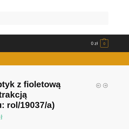
0
zł
0
ptyk z fioletową
trakcją
: rol/19037/a)
ł