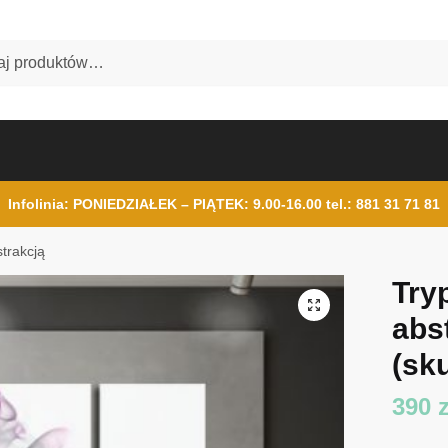
Infolinia: PONIEDZIAŁEK – PIĄTEK: 9.00-16.00
tel.: 881 31 71 81
strakcją
Try
abs
(sku
390
z