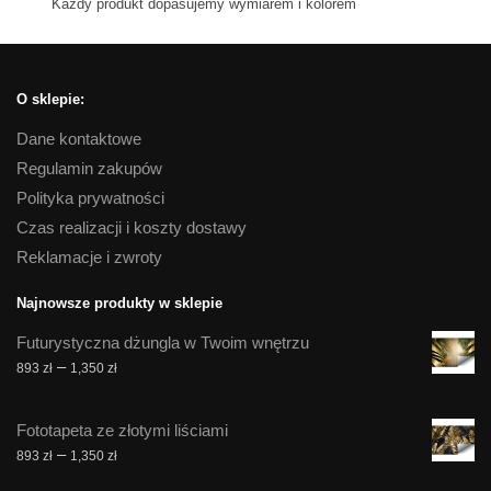
Kazdy produkt dopasujemy wymiarem i kolorem
O sklepie:
Dane kontaktowe
Regulamin zakupów
Polityka prywatności
Czas realizacji i koszty dostawy
Reklamacje i zwroty
Najnowsze produkty w sklepie
Futurystyczna dżungla w Twoim wnętrzu
Zakres
–
893
zł
1,350
zł
cen:
od
Fototapeta ze złotymi liściami
893 zł
Zakres
–
893
zł
1,350
zł
do
cen:
1,350 zł