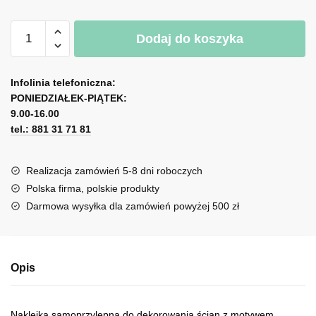
ilość
A
Dodaj do koszyka
Tatuaż
l
ścienny
t
drzewko
e
Infolinia telefoniczna:
r
PONIEDZIAŁEK-PIĄTEK:
n
9.00-16.00
tel.: 881 31 71 81
a
t
i
Realizacja zamówień 5-8 dni roboczych
v
Polska firma, polskie produkty
e
Darmowa wysyłka dla zamówień powyżej 500 zł
:
Opis
Naklejka samoprzylepna do dekorowania ścian z motywem