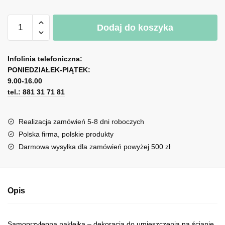
ilość
A
Dodaj do koszyka
Samoprzylepna
l
dekoracja
t
kwiatki
e
Infolinia telefoniczna:
na
r
PONIEDZIAŁEK-PIĄTEK:
drzewie
n
9.00-16.00
tel.: 881 31 71 81
a
t
i
Realizacja zamówień 5-8 dni roboczych
v
Polska firma, polskie produkty
e
Darmowa wysyłka dla zamówień powyżej 500 zł
:
Opis
Samoprzylepna naklejka – dekoracja do umieszczenia na ścianie.