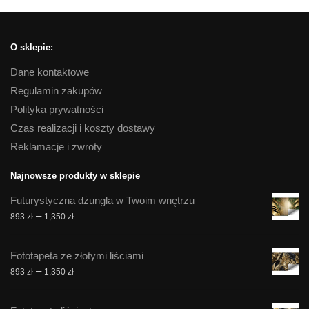
O sklepie:
Dane kontaktowe
Regulamin zakupów
Polityka prywatności
Czas realizacji i koszty dostawy
Reklamacje i zwroty
Najnowsze produkty w sklepie
Futurystyczna dżungla w Twoim wnętrzu
Zakres
–
893
zł
1,350
zł
cen:
od
Fototapeta ze złotymi liściami
893 zł
Zakres
–
893
zł
1,350
zł
do
cen:
1,350 zł
od