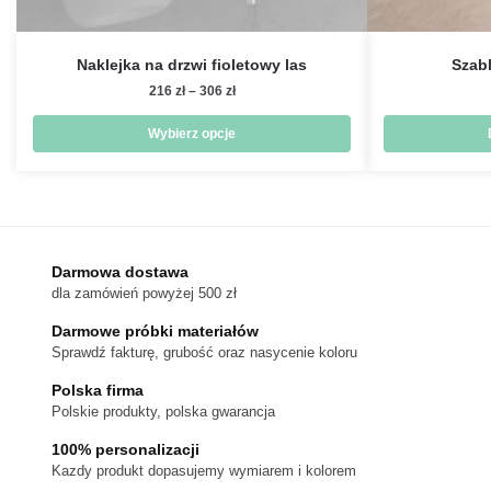
Naklejka na drzwi fioletowy las
Szab
Zakres
216
zł
–
306
zł
cen:
od
Wybierz opcje
216 zł
Ten
do
produkt
306 zł
ma
wiele
wariantów.
Darmowa dostawa
dla zamówień powyżej 500 zł
Opcje
można
Darmowe próbki materiałów
wybrać
Sprawdź fakturę, grubość oraz nasycenie koloru
na
Polska firma
stronie
Polskie produkty, polska gwarancja
produktu
100% personalizacji
Kazdy produkt dopasujemy wymiarem i kolorem