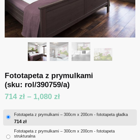
Fototapeta z prymulkami
(sku: rol/390759/a)
Zakres
714
zł
–
1,080
zł
cen:
Fototapeta z prymulkami – 300cm x 200cm - fototapeta gładka
od
714
zł
714 zł
Fototapeta z prymulkami – 300cm x 200cm - fototapeta
strukturalna