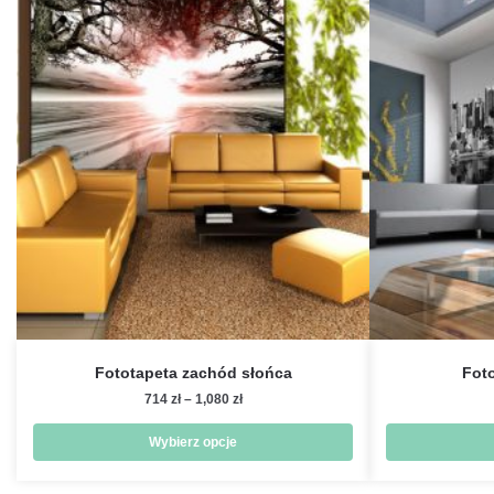
Fototapeta zachód słońca
Fot
Zakres
714
zł
–
1,080
zł
cen:
od
Wybierz opcje
714 zł
Ten
do