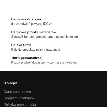
produkt
1,080 zł
ma
wiele
wariantów.
Darmowa dostawa
dla zamówień powyżej 500 zł
Opcje
można
Darmowe próbki materiałów
wybrać
Sprawdź fakturę, grubość oraz nasycenie koloru
na
Polska firma
stronie
Polskie produkty, polska gwarancja
produktu
100% personalizacji
Kazdy produkt dopasujemy wymiarem i kolorem
O sklepie:
Dane kontaktowe
Regulamin zakupów
Polityka prywatności