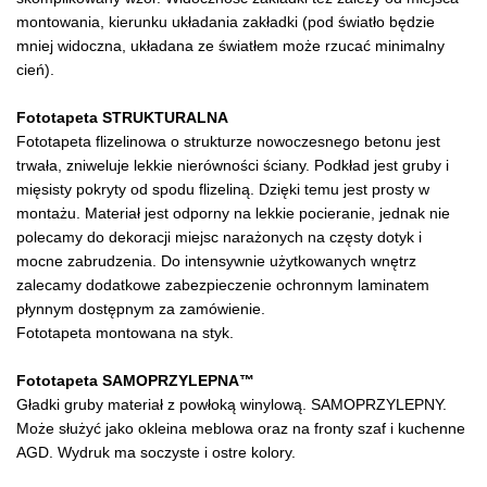
montowania, kierunku układania zakładki (pod światło będzie
mniej widoczna, układana ze światłem może rzucać minimalny
cień).
Fototapeta STRUKTURALNA
Fototapeta flizelinowa o strukturze nowoczesnego betonu jest
trwała, zniweluje lekkie nierówności ściany. Podkład jest gruby i
mięsisty pokryty od spodu flizeliną. Dzięki temu jest prosty w
montażu. Materiał jest odporny na lekkie pocieranie, jednak nie
polecamy do dekoracji miejsc narażonych na częsty dotyk i
mocne zabrudzenia. Do intensywnie użytkowanych wnętrz
zalecamy dodatkowe zabezpieczenie ochronnym laminatem
płynnym dostępnym za zamówienie.
Fototapeta montowana na styk.
Fototapeta SAMOPRZYLEPNA™
Gładki gruby materiał z powłoką winylową. SAMOPRZYLEPNY.
Może służyć jako okleina meblowa oraz na fronty szaf i kuchenne
AGD. Wydruk ma soczyste i ostre kolory.