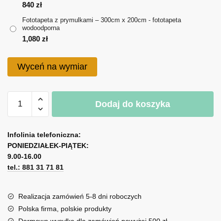
do
840
zł
Fototapeta z prymulkami – 300cm x 200cm - fototapeta
1,080 zł
wodoodporna
1,080
zł
Wyceń na wymiar
ilość
Dodaj do koszyka
Fototapeta
z
A
prymulkami
l
Infolinia telefoniczna:
PONIEDZIAŁEK-PIĄTEK:
t
9.00-16.00
e
tel.: 881 31 71 81
r
n
a
Realizacja zamówień 5-8 dni roboczych
t
Polska firma, polskie produkty
i
Darmowa wysyłka dla zamówień powyżej 500 zł