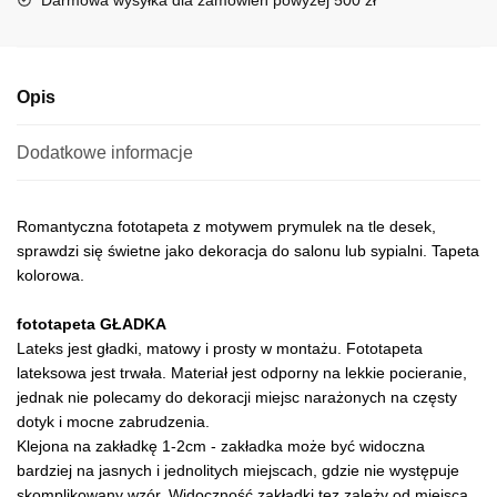
v
e
:
Opis
Dodatkowe informacje
Romantyczna fototapeta z motywem prymulek na tle desek,
sprawdzi się świetne jako dekoracja do salonu lub sypialni. Tapeta
kolorowa.
fototapeta GŁADKA
Lateks jest gładki, matowy i prosty w montażu. Fototapeta
lateksowa jest trwała. Materiał jest odporny na lekkie pocieranie,
jednak nie polecamy do dekoracji miejsc narażonych na częsty
dotyk i mocne zabrudzenia.
Klejona na zakładkę 1-2cm - zakładka może być widoczna
bardziej na jasnych i jednolitych miejscach, gdzie nie występuje
skomplikowany wzór. Widoczność zakładki tez zależy od miejsca