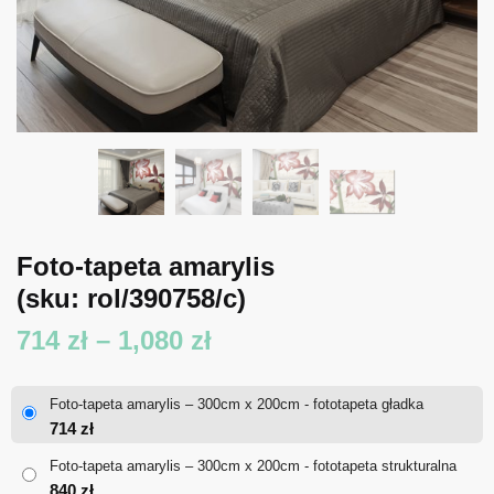
Foto-tapeta amarylis
(sku: rol/390758/c)
Zakres
714
zł
–
1,080
zł
cen:
Foto-tapeta amarylis – 300cm x 200cm - fototapeta gładka
od
714
zł
714 zł
Foto-tapeta amarylis – 300cm x 200cm - fototapeta strukturalna
840
zł