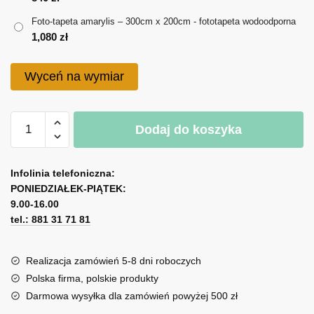
do
Foto-tapeta amarylis – 300cm x 200cm - fototapeta wodoodporna
1,080 zł
1,080
zł
Wyceń na wymiar
ilość
Dodaj do koszyka
Foto-
tapeta
A
amarylis
l
Infolinia telefoniczna:
PONIEDZIAŁEK-PIĄTEK:
t
9.00-16.00
e
tel.: 881 31 71 81
r
n
a
Realizacja zamówień 5-8 dni roboczych
t
Polska firma, polskie produkty
i
Darmowa wysyłka dla zamówień powyżej 500 zł
v