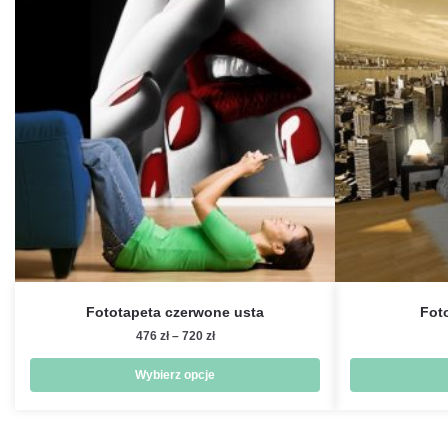
Fototapeta czerwone usta
Fot
Zakres
476
zł
–
720
zł
cen:
od
Wybierz opcje
476 zł
Ten
do
produkt
720 zł