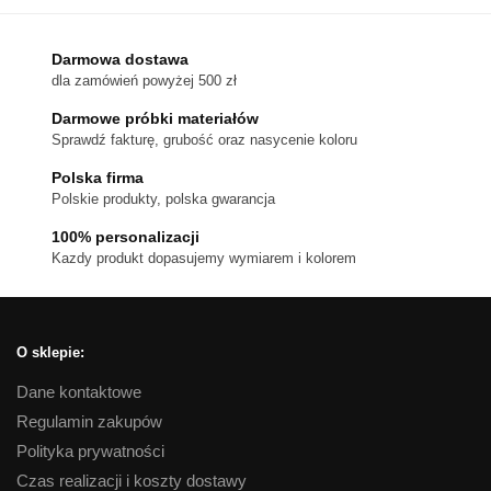
ma
wiele
wariantów.
Darmowa dostawa
dla zamówień powyżej 500 zł
Opcje
można
Darmowe próbki materiałów
wybrać
Sprawdź fakturę, grubość oraz nasycenie koloru
na
Polska firma
stronie
Polskie produkty, polska gwarancja
produktu
100% personalizacji
Kazdy produkt dopasujemy wymiarem i kolorem
O sklepie:
Dane kontaktowe
Regulamin zakupów
Polityka prywatności
Czas realizacji i koszty dostawy