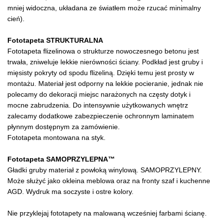
mniej widoczna, układana ze światłem może rzucać minimalny
cień).
Fototapeta STRUKTURALNA
Fototapeta flizelinowa o strukturze nowoczesnego betonu jest
trwała, zniweluje lekkie nierówności ściany. Podkład jest gruby i
mięsisty pokryty od spodu flizeliną. Dzięki temu jest prosty w
montażu. Materiał jest odporny na lekkie pocieranie, jednak nie
polecamy do dekoracji miejsc narażonych na częsty dotyk i
mocne zabrudzenia. Do intensywnie użytkowanych wnętrz
zalecamy dodatkowe zabezpieczenie ochronnym laminatem
płynnym dostępnym za zamówienie.
Fototapeta montowana na styk.
Fototapeta SAMOPRZYLEPNA™
Gładki gruby materiał z powłoką winylową. SAMOPRZYLEPNY.
Może służyć jako okleina meblowa oraz na fronty szaf i kuchenne
AGD. Wydruk ma soczyste i ostre kolory.
Nie przyklejaj fototapety na malowaną wcześniej farbami ścianę.