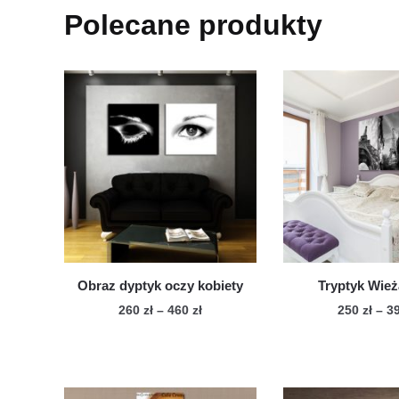
Polecane produkty
Obraz dyptyk oczy kobiety
Tryptyk Wieża
Zakres
260
zł
–
460
zł
250
zł
–
3
cen:
Ten
Te
od
produkt
pro
260 zł
ma
ma
do