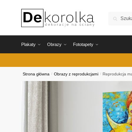
Skip
Skip
to
to
Szukaj:
Szukaj
navigation
content
Plakaty
Obrazy
Fototapety
Strona główna
/
Obrazy z reprodukcjami
/
Reprodukcja ma