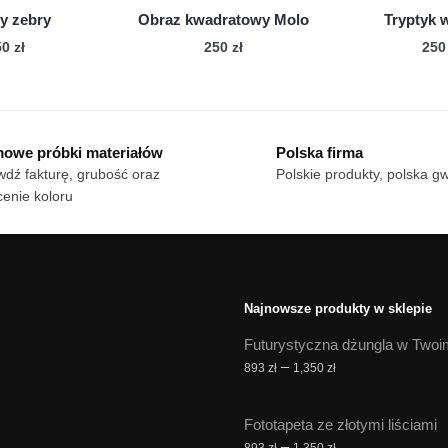
y zebry
Obraz kwadratowy Molo
Tryptyk 
Zakres
50
zł
250
zł
25
cen:
n
Ten
od
dukt
produkt
180 zł
ma
do
owe próbki materiałów
Polska firma
le
750 zł
wiele
dź fakturę, grubość oraz
Polskie produkty, polska g
iantów.
wariantów.
enie koloru
cje
Opcje
żna
można
brać
wybrać
na
onie
stronie
Najnowsze produkty w sklepie
duktu
produktu
Futurystyczna dżungla w Twoi
Zakres
–
893
zł
1,350
zł
cen:
od
Fototapeta ze złotymi liściami
893 zł
Zakres
–