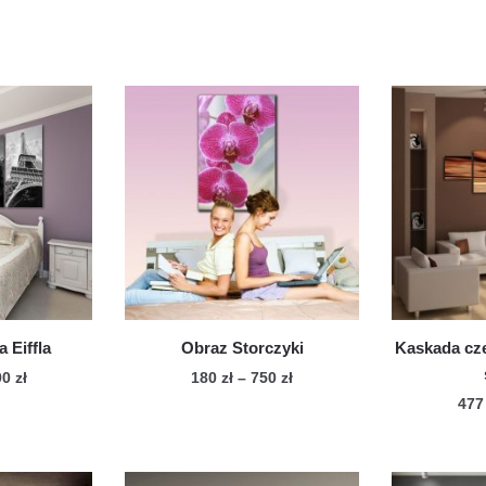
 Eiffla
Obraz Storczyki
Kaskada cz
Zakres
Zakres
90
zł
180
zł
–
750
zł
cen:
cen:
47
n
Ten
od
od
dukt
produkt
250 zł
180 zł
ma
do
do