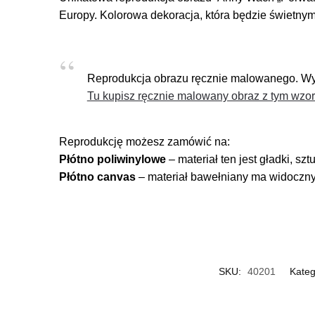
Europy. Kolorowa dekoracja, która będzie świetny
Reprodukcja obrazu ręcznie malowanego. Wyd
Tu kupisz ręcznie malowany obraz z tym wz
Reprodukcję możesz zamówić na:
Płótno poliwinylowe
– materiał ten jest gładki, s
Płótno canvas
– materiał bawełniany ma widoczny 
SKU:
40201
Kateg