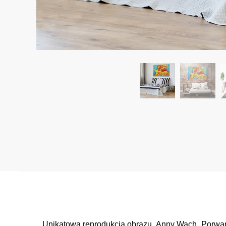
Unikatowa reprodukcja obrazu Anny Wach „Porwanie