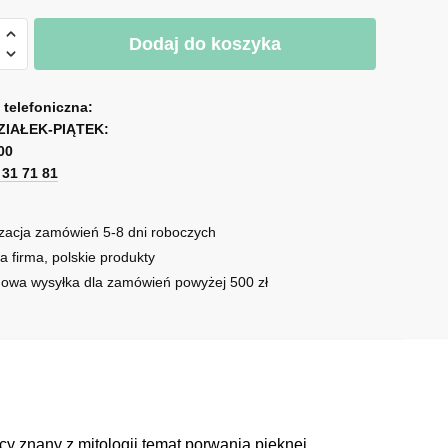
Dodaj do koszyka
ukcja
wa
a telefoniczna:
ZIAŁEK-PIĄTEK:
00
1 31 71 81
zacja zamówień 5-8 dni roboczych
a firma, polskie produkty
owa wysyłka dla zamówień powyżej 500 zł
y znany z mitologii temat porwania pięknej