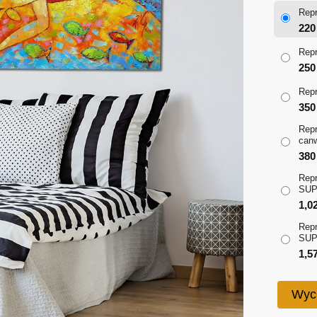
Repr
22
Repr
25
Repr
35
Repr
can
38
Repr
SUP
1,0
Repr
SUP
1,5
Wyc