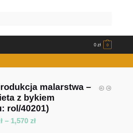
0
zł
0
rodukcja malarstwa –
ieta z bykiem
: rol/40201)
Zakres
ł
–
1,570
zł
cen: