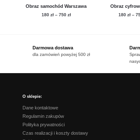
Obraz samochód Warszawa
Obraz cyfrow
Zakres
180
zł
–
750
zł
180
zł
–
7
cen:
Ten
Te
od
produkt
pro
180 zł
ma
ma
do
Darmowa dostawa
Darm
wiele
750 zł
wie
dla zamówień powyżej 500 zł
Spraw
wariantów.
war
nasyc
Opcje
Op
można
mo
wybrać
wy
na
na
stronie
str
O sklepie:
produktu
pro
Dane kontaktowe
Regulamin zakupów
Polityka prywatności
Czas realizacji i koszty dostawy