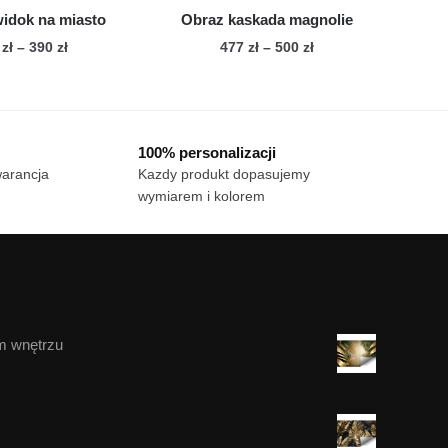
widok na miasto
Obraz kaskada magnolie
Zakres
Zakres
0
zł
–
390
zł
477
zł
–
500
zł
cen:
cen:
Ten
Ten
od
od
produkt
produkt
250 zł
477 zł
ma
ma
do
do
100% personalizacji
wiele
390 zł
wiele
500 zł
warancja
Kazdy produkt dopasujemy
wariantów.
wariantów.
wymiarem i kolorem
Opcje
Opcje
można
można
wybrać
wybrać
na
na
stronie
stronie
produktu
produktu
m wnętrzu