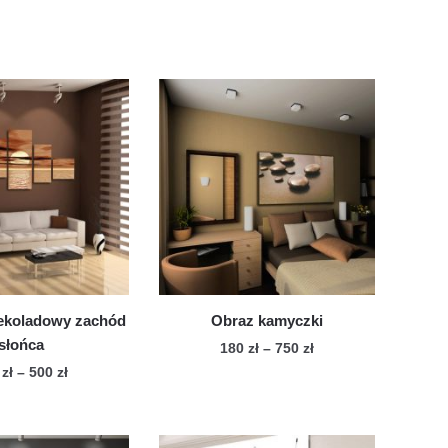
ekoladowy zachód
Obraz kamyczki
słońca
Zakres
180
zł
–
750
zł
cen:
Zakres
7
zł
–
500
zł
Ten
od
cen:
Ten
produkt
180 zł
od
produkt
ma
do
477 zł