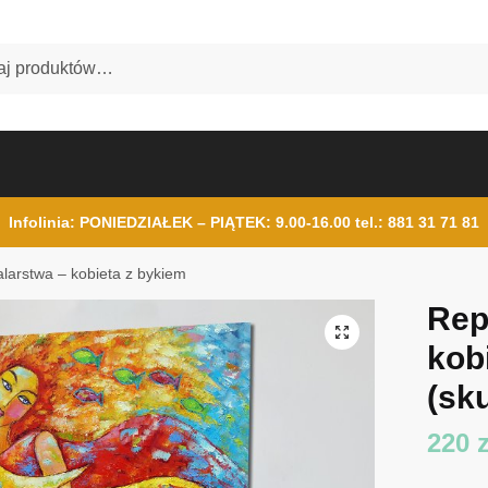
Infolinia: PONIEDZIAŁEK – PIĄTEK: 9.00-16.00
tel.: 881 31 71 81
larstwa – kobieta z bykiem
Rep
kob
(sku
220
z