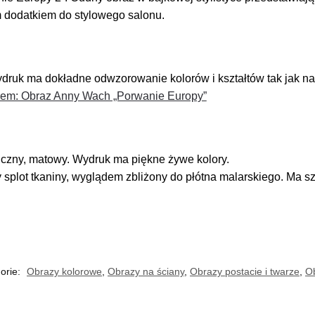
m dodatkiem do stylowego salonu.
ruk ma dokładne odwzorowanie kolorów i kształtów tak jak na
orem: Obraz Anny Wach „Porwanie Europy”
ztuczny, matowy. Wydruk ma piękne żywe kolory.
splot tkaniny, wyglądem zbliżony do płótna malarskiego. Ma sz
orie:
Obrazy kolorowe
,
Obrazy na ściany
,
Obrazy postacie i twarze
,
Ob