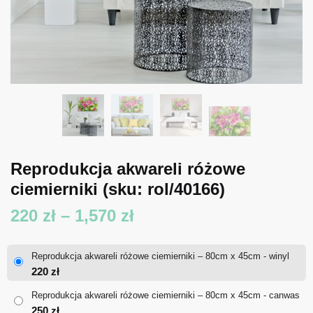
Reprodukcja akwareli różowe
ciemierniki
(sku: rol/40166)
Zakres
220
zł
–
1,570
zł
cen:
Reprodukcja akwareli różowe ciemierniki – 80cm x 45cm - winyl
od
220
zł
220 zł
Reprodukcja akwareli różowe ciemierniki – 80cm x 45cm - canwas
250
zł