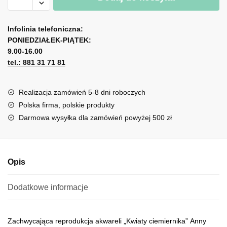
Reprodukcja
akwareli
A
różowe
l
Infolinia telefoniczna:
ciemierniki
PONIEDZIAŁEK-PIĄTEK:
t
9.00-16.00
e
tel.: 881 31 71 81
r
n
a
Realizacja zamówień 5-8 dni roboczych
t
Polska firma, polskie produkty
i
Darmowa wysyłka dla zamówień powyżej 500 zł
v
e
:
Opis
Dodatkowe informacje
Zachwycająca reprodukcja akwareli „Kwiaty ciemiernika” Anny