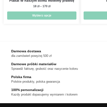
Plakat W naszym domu mówimy prawdę
Zakres
18
zł
–
170
zł
cen:
od
Wybierz opcje
18 zł
Ten
do
produkt
170 zł
ma
wiele
wariantów.
Darmowa dostawa
Opcje
dla zamówień powyżej 500 zł
można
wybrać
Darmowe próbki materiałów
na
Sprawdź fakturę, grubość oraz nasycenie koloru
stronie
Polska firma
produktu
Polskie produkty, polska gwarancja
100% personalizacji
Kazdy produkt dopasujemy wymiarem i kolorem