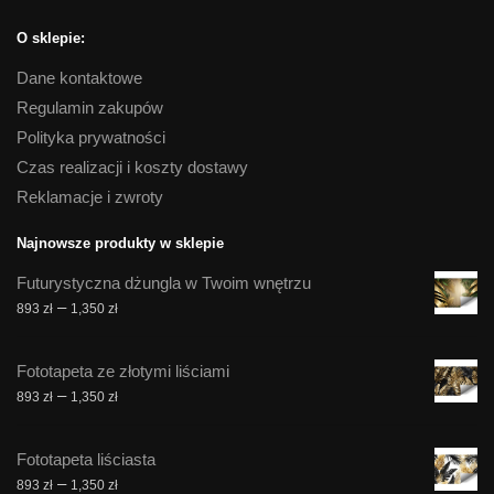
O sklepie:
Dane kontaktowe
Regulamin zakupów
Polityka prywatności
Czas realizacji i koszty dostawy
Reklamacje i zwroty
Najnowsze produkty w sklepie
Futurystyczna dżungla w Twoim wnętrzu
Zakres
–
893
zł
1,350
zł
cen:
od
Fototapeta ze złotymi liściami
893 zł
Zakres
–
893
zł
1,350
zł
do
cen:
1,350 zł
od
Fototapeta liściasta
893 zł
Zakres
–
893
zł
1,350
zł
do