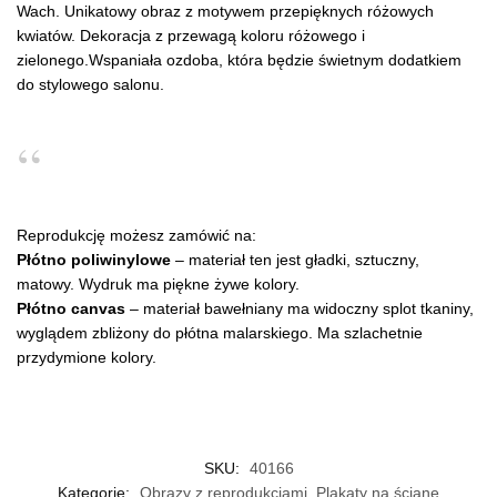
Wach. Unikatowy obraz z motywem przepięknych różowych
kwiatów. Dekoracja z przewagą koloru różowego i
zielonego.Wspaniała ozdoba, która będzie świetnym dodatkiem
do stylowego salonu.
Reprodukcję możesz zamówić na:
Płótno poliwinylowe
– materiał ten jest gładki, sztuczny,
matowy. Wydruk ma piękne żywe kolory.
Płótno canvas
– materiał bawełniany ma widoczny splot tkaniny,
wyglądem zbliżony do płótna malarskiego. Ma szlachetnie
przydymione kolory.
SKU:
40166
Kategorie:
Obrazy z reprodukcjami
,
Plakaty na ścianę