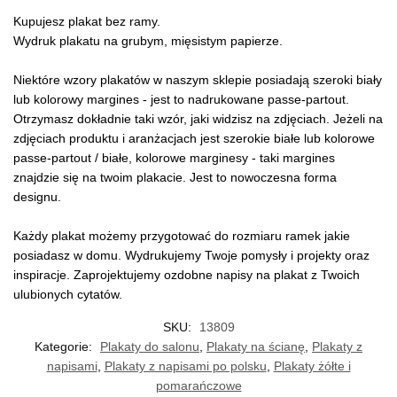
Kupujesz plakat bez ramy.
Wydruk plakatu na grubym, mięsistym papierze.
Niektóre wzory plakatów w naszym sklepie posiadają szeroki biały
lub kolorowy margines - jest to nadrukowane passe-partout.
Otrzymasz dokładnie taki wzór, jaki widzisz na zdjęciach. Jeżeli na
zdjęciach produktu i aranżacjach jest szerokie białe lub kolorowe
passe-partout / białe, kolorowe marginesy - taki margines
znajdzie się na twoim plakacie. Jest to nowoczesna forma
designu.
Każdy plakat możemy przygotować do rozmiaru ramek jakie
posiadasz w domu. Wydrukujemy Twoje pomysły i projekty oraz
inspiracje. Zaprojektujemy ozdobne napisy na plakat z Twoich
ulubionych cytatów.
SKU:
13809
Kategorie:
Plakaty do salonu
,
Plakaty na ścianę
,
Plakaty z
napisami
,
Plakaty z napisami po polsku
,
Plakaty żółte i
pomarańczowe