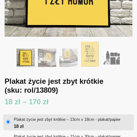
Plakat życie jest zbyt krótkie
(sku: rol/13809)
Zakres
18
zł
–
170
zł
cen:
Plakat życie jest zbyt krótkie – 13cm x 18cm - plakat/papier
od
18
zł
18 zł
Plakat życie jest zbyt krótkie – 21cm x 30cm - plakat/papier