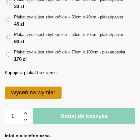
30
zł
do
Plakat życie jest zbyt krótkie – 30cm x 40cm - plakat/papier
170 zł
45
zł
Plakat życie jest zbyt krótkie – 50cm x 70cm - plakat/papier
90
zł
Plakat życie jest zbyt krótkie – 70cm x 100cm - plakat/papier
170
zł
Kupujesz plakat bez ramki.
Wyceń na wymiar
ilość
Dodaj do koszyka
Plakat
życie
A
jest
l
Infolinia telefoniczna: