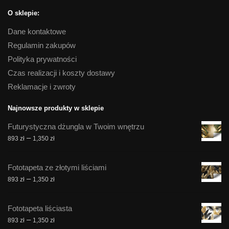
O sklepie:
Dane kontaktowe
Regulamin zakupów
Polityka prywatności
Czas realizacji i koszty dostawy
Reklamacje i zwroty
Najnowsze produkty w sklepie
Futurystyczna dżungla w Twoim wnętrzu
Zakres
–
893
zł
1,350
zł
cen:
od
Fototapeta ze złotymi liściami
893 zł
Zakres
–
893
zł
1,350
zł
do
cen:
1,350 zł
od
Fototapeta liściasta
893 zł
Zakres
–
893
zł
1,350
zł
do