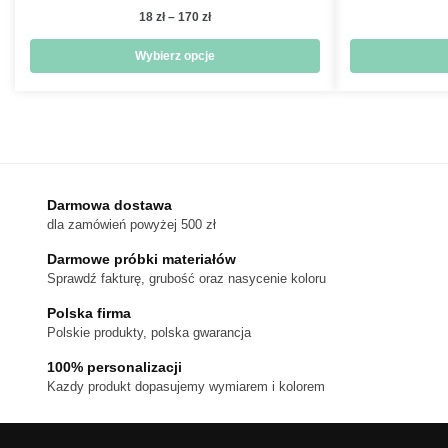
Zakres
18
zł
–
170
zł
cen:
od
Wybierz opcje
18 zł
Ten
do
produkt
170 zł
ma
wiele
wariantów.
Darmowa dostawa
Opcje
dla zamówień powyżej 500 zł
można
wybrać
Darmowe próbki materiałów
na
Sprawdź fakturę, grubość oraz nasycenie koloru
stronie
Polska firma
produktu
Polskie produkty, polska gwarancja
100% personalizacji
Kazdy produkt dopasujemy wymiarem i kolorem