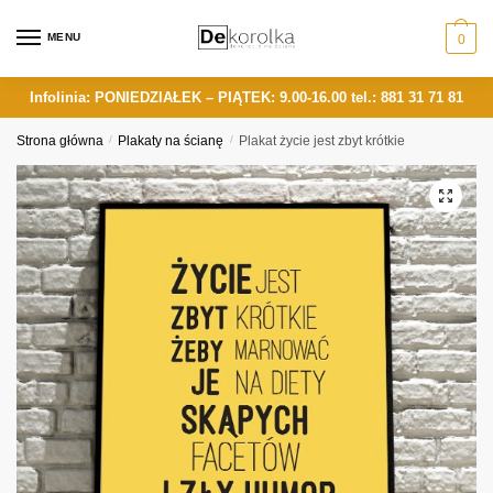
Skip
Skip
to
to
MENU
0
navigation
content
Infolinia: PONIEDZIAŁEK – PIĄTEK: 9.00-16.00
tel.: 881 31 71 81
Strona główna
/
Plakaty na ścianę
/
Plakat życie jest zbyt krótkie