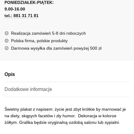
zbyt
PONIEDZIAŁEK-PIĄTEK:
t
krótkie
9.00-16.00
e
tel.: 881 31 71 81
r
n
a
Realizacja zamówień 5-8 dni roboczych
t
Polska firma, polskie produkty
i
Darmowa wysyłka dla zamówień powyżej 500 zł
v
e
:
Opis
Dodatkowe informacje
Świetny plakat z napisem: życie jest zbyt krótkie by marnować je
na diety, skąpych facetów i zły humor. Dekoracja w kolorze
żółtym. Grafika będzie oryginalną ozdobą salonu lub sypialni.