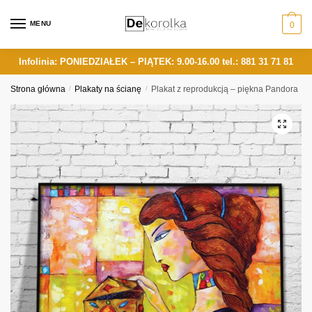
Skip
Skip
to
to
MENU
0
navigation
content
Infolinia: PONIEDZIAŁEK – PIĄTEK: 9.00-16.00
tel.: 881 31 71 81
Strona główna
/
Plakaty na ścianę
/
Plakat z reprodukcją – piękna Pandora