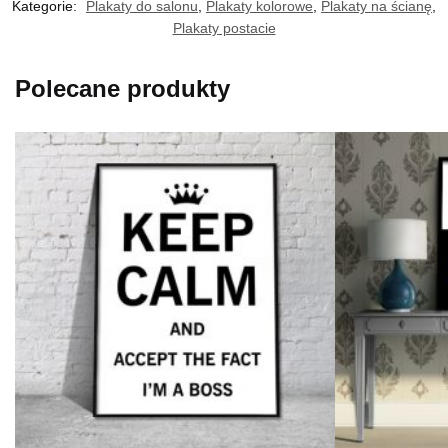
Kategorie:
Plakaty do salonu
,
Plakaty kolorowe
,
Plakaty na ścianę
,
Plakaty postacie
Polecane produkty