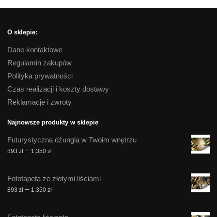
O sklepie:
Dane kontaktowe
Regulamin zakupów
Polityka prywatności
Czas realizacji i koszty dostawy
Reklamacje i zwroty
Najnowsze produkty w sklepie
Futurystyczna dżungla w Twoim wnętrzu
Zakres
–
893
zł
1,350
zł
cen:
od
Fototapeta ze złotymi liściami
893 zł
Zakres
–
893
zł
1,350
zł
do
cen:
1,350 zł
od