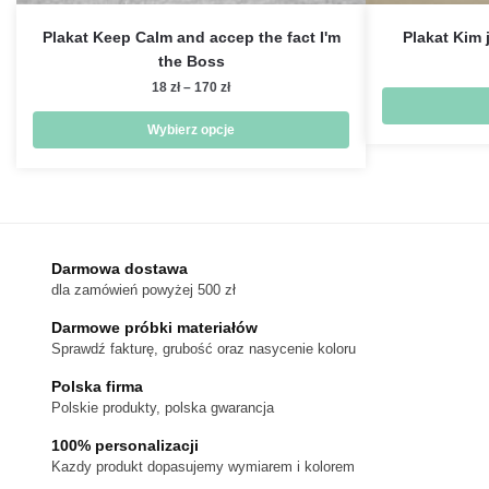
Plakat Keep Calm and accep the fact I'm
Plakat Kim 
the Boss
Zakres
18
zł
–
170
zł
cen:
od
Wybierz opcje
18 zł
Ten
do
produkt
170 zł
ma
wiele
wariantów.
Darmowa dostawa
dla zamówień powyżej 500 zł
Opcje
można
Darmowe próbki materiałów
wybrać
Sprawdź fakturę, grubość oraz nasycenie koloru
na
Polska firma
stronie
Polskie produkty, polska gwarancja
produktu
100% personalizacji
Kazdy produkt dopasujemy wymiarem i kolorem