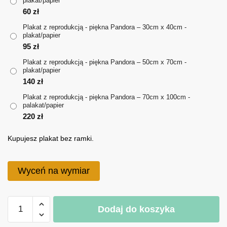
plakat/papier
do
60
zł
220 zł
Plakat z reprodukcją - piękna Pandora – 30cm x 40cm -
plakat/papier
95
zł
Plakat z reprodukcją - piękna Pandora – 50cm x 70cm -
plakat/papier
140
zł
Plakat z reprodukcją - piękna Pandora – 70cm x 100cm -
palakat/papier
220
zł
Kupujesz plakat bez ramki.
Wyceń na wymiar
ilość
Dodaj do koszyka
Plakat
z