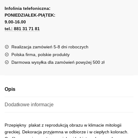
A
reprodukcją
l
Infolinia telefoniczna:
-
PONIEDZIAŁEK-PIĄTEK:
t
piękna
9.00-16.00
e
Pandora
tel.: 881 31 71 81
r
n
a
Realizacja zamówień 5-8 dni roboczych
t
Polska firma, polskie produkty
i
Darmowa wysyłka dla zamówień powyżej 500 zł
v
e
:
Opis
Dodatkowe informacje
Przepiękny plakat z reprodukcją obrazu w klimacie mitologii
greckiej. Dekoracja przyjemna w odbiorze i w ciepłych kolorach.