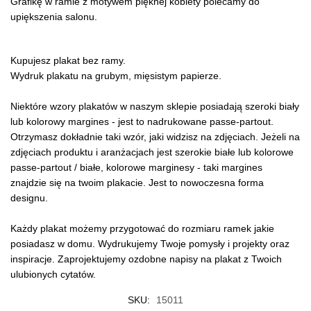
Grafikę w ramie z motywem pięknej kobiety polecamy do
upiększenia salonu.
Kupujesz plakat bez ramy.
Wydruk plakatu na grubym, mięsistym papierze.
Niektóre wzory plakatów w naszym sklepie posiadają szeroki biały
lub kolorowy margines - jest to nadrukowane passe-partout.
Otrzymasz dokładnie taki wzór, jaki widzisz na zdjęciach. Jeżeli na
zdjęciach produktu i aranżacjach jest szerokie białe lub kolorowe
passe-partout / białe, kolorowe marginesy - taki margines
znajdzie się na twoim plakacie. Jest to nowoczesna forma
designu.
Każdy plakat możemy przygotować do rozmiaru ramek jakie
posiadasz w domu. Wydrukujemy Twoje pomysły i projekty oraz
inspiracje. Zaprojektujemy ozdobne napisy na plakat z Twoich
ulubionych cytatów.
SKU:
15011