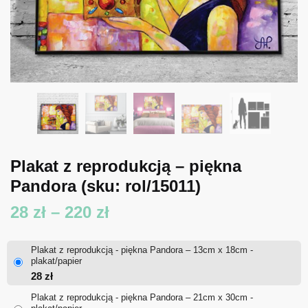
Plakat z reprodukcją – piękna
Pandora
(sku: rol/15011)
Zakres
28
zł
–
220
zł
cen:
Plakat z reprodukcją - piękna Pandora – 13cm x 18cm -
od
plakat/papier
28
zł
28 zł
Plakat z reprodukcją - piękna Pandora – 21cm x 30cm -