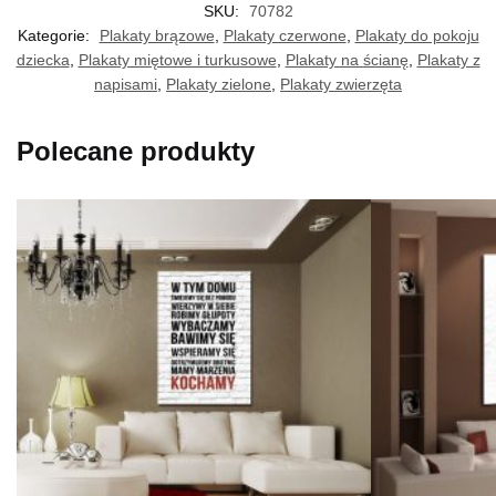
SKU:
70782
Kategorie:
Plakaty brązowe
,
Plakaty czerwone
,
Plakaty do pokoju
dziecka
,
Plakaty miętowe i turkusowe
,
Plakaty na ścianę
,
Plakaty z
napisami
,
Plakaty zielone
,
Plakaty zwierzęta
Polecane produkty