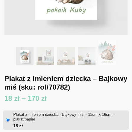
Plakat z imieniem dziecka – Bajkowy
miś
(sku: rol/70782)
Zakres
18
zł
–
170
zł
cen:
Plakat z imieniem dziecka - Bajkowy miś – 13cm x 18cm -
od
plakat/papier
18
zł
18 zł