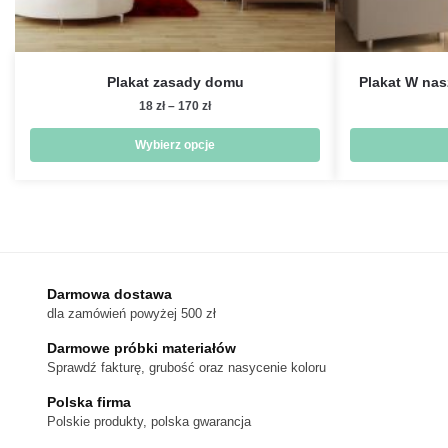
Plakat zasady domu
Plakat W na
Zakres
18
zł
–
170
zł
cen:
od
Wybierz opcje
18 zł
Ten
do
produkt
170 zł
ma
wiele
wariantów.
Darmowa dostawa
Opcje
dla zamówień powyżej 500 zł
można
wybrać
Darmowe próbki materiałów
na
Sprawdź fakturę, grubość oraz nasycenie koloru
stronie
Polska firma
produktu
Polskie produkty, polska gwarancja