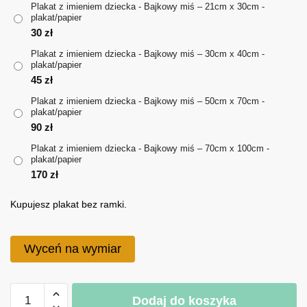
Plakat z imieniem dziecka - Bajkowy miś – 21cm x 30cm -
plakat/papier
do
30
zł
170 zł
Plakat z imieniem dziecka - Bajkowy miś – 30cm x 40cm -
plakat/papier
45
zł
Plakat z imieniem dziecka - Bajkowy miś – 50cm x 70cm -
plakat/papier
90
zł
Plakat z imieniem dziecka - Bajkowy miś – 70cm x 100cm -
plakat/papier
170
zł
Kupujesz plakat bez ramki.
Wyceń na wymiar
ilość
Dodaj do koszyka
Plakat