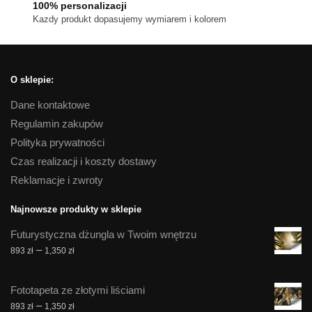
100% personalizacji
Kazdy produkt dopasujemy wymiarem i kolorem
O sklepie:
Dane kontaktowe
Regulamin zakupów
Polityka prywatności
Czas realizacji i koszty dostawy
Reklamacje i zwroty
Najnowsze produkty w sklepie
Futurystyczna dżungla w Twoim wnętrzu
Zakres
–
893
zł
1,350
zł
cen:
od
Fototapeta ze złotymi liściami
893 zł
Zakres
–
893
zł
1,350
zł
do