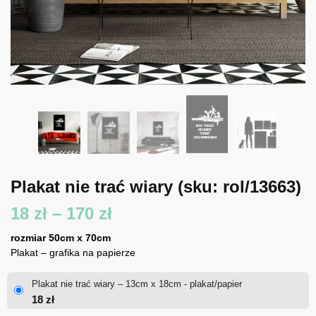
Plakat nie trać wiary
(sku: rol/13663)
Zakres
18
zł
–
170
zł
cen:
rozmiar 50cm x 70cm
Plakat – grafika na papierze
od
Plakat nie trać wiary – 13cm x 18cm - plakat/papier
18 zł
18
zł