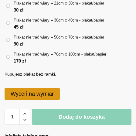
do
Plakat nie trać wiary – 21cm x 30cm - plakat/papier
30
zł
170 zł
Plakat nie trać wiary – 30cm x 40cm - plakat/papier
45
zł
Plakat nie trać wiary – 50cm x 70cm - plakat/papier
90
zł
Plakat nie trać wiary – 70cm x 100cm - plakat/papier
170
zł
Kupujesz plakat bez ramki.
Wyceń na wymiar
ilość
Dodaj do koszyka
Plakat
nie
A
trać
l
Infolinia telefoniczna: