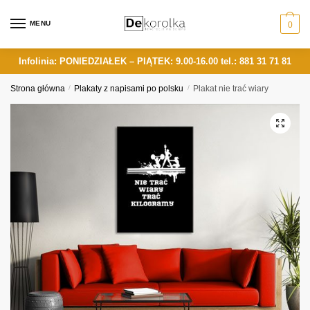
Skip
Skip
to
to
MENU
0
navigation
content
Infolinia: PONIEDZIAŁEK – PIĄTEK: 9.00-16.00
tel.: 881 31 71 81
Strona główna
/
Plakaty z napisami po polsku
/
Plakat nie trać wiary