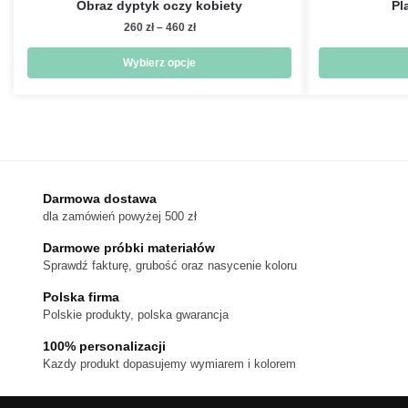
Obraz dyptyk oczy kobiety
Pl
Zakres
260
zł
–
460
zł
cen:
od
Wybierz opcje
260 zł
Ten
do
produkt
460 zł
ma
wiele
wariantów.
Darmowa dostawa
Opcje
dla zamówień powyżej 500 zł
można
wybrać
Darmowe próbki materiałów
na
Sprawdź fakturę, grubość oraz nasycenie koloru
stronie
Polska firma
produktu
Polskie produkty, polska gwarancja
100% personalizacji
Kazdy produkt dopasujemy wymiarem i kolorem