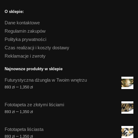
O sklepie:
Dane kontaktowe
Regulamin zakupów
Polityka prywatności
Czas realizacji i koszty dostawy
Reklamacje i zwroty
Najnowsze produkty w sklepie
Futurystyczna dżungla w Twoim wnętrzu
Zakres
–
893
zł
1,350
zł
cen:
od
Fototapeta ze złotymi liściami
893 zł
Zakres
–
893
zł
1,350
zł
do
cen:
1,350 zł
od
Fototapeta liściasta
893 zł
Zakres
–
893
zł
1,350
zł