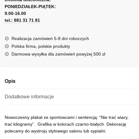
wiary
PONIEDZIAŁEK-PIĄTEK:
t
9.00-16.00
e
tel.: 881 31 71 81
r
n
a
Realizacja zamówień 5-8 dni roboczych
t
Polska firma, polskie produkty
i
Darmowa wysyłka dla zamówień powyżej 500 zł
v
e
:
Opis
Dodatkowe informacje
Nowoczesny plakat ze sportowcami i sentencją: “Nie trać wiary,
trać kilogramy”. Grafika w kolorach czarno-białych. Dekorację
polecamy do wystroju stylowego salonu lub sypialni.