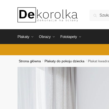
Skip
Skip
to
to
Szukaj:
Szukaj
navigation
content
Plakaty
Obrazy
Fototapety
Strona główna
/
Plakaty do pokoju dziecka
/
Plakat kwadr