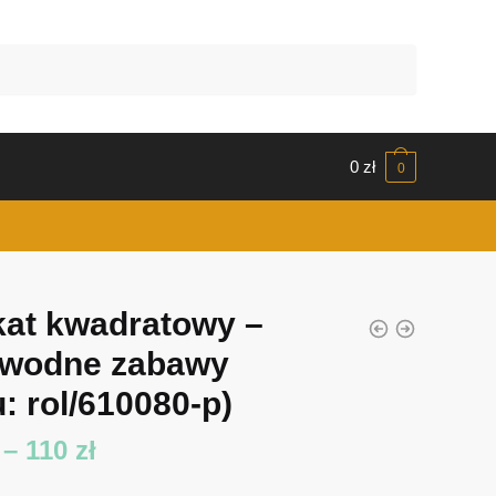
0
zł
0
kat kwadratowy –
wodne zabawy
: rol/610080-p)
Zakres
–
110
zł
cen: