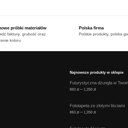
n
Ten
od
od
dukt
produkt
18 zł
18 zł
ma
do
do
le
170 zł
wiele
170 zł
owe próbki materiałów
Polska firma
iantów.
wariantów.
dź fakturę, grubość oraz
Polskie produkty, polska g
cje
Opcje
enie koloru
żna
można
brać
wybrać
na
onie
stronie
duktu
produktu
Najnowsze produkty w sklepie
Futurystyczna dżungla w Twoi
Zakres
–
893
zł
1,350
zł
cen:
od
Fototapeta ze złotymi liściami
893 zł
Zakres
–
893
zł
1,350
zł
do
cen:
1,350 zł
od