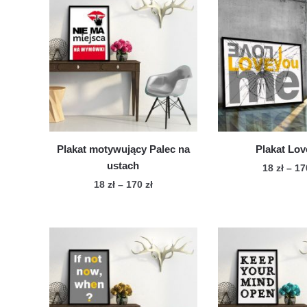
Plakat motywujący Palec na
Plakat Lo
ustach
18
zł
–
1
Zakres
18
zł
–
170
zł
Te
cen:
Ten
pro
od
produkt
ma
18 zł
ma
wie
do
wiele
170 zł
war
wariantów.
Op
Opcje
mo