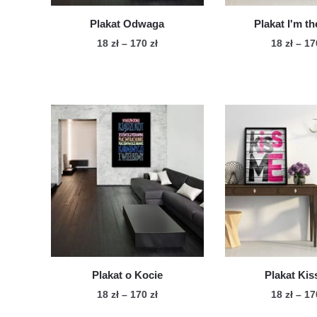
produktu
Plakat Odwaga
Plakat I'm t
Zakres
18
zł
–
170
zł
18
zł
–
1
cen:
Ten
Te
od
produkt
pro
18 zł
ma
ma
do
wiele
170 zł
wie
wariantów.
war
Opcje
Op
można
mo
wybrać
wy
na
na
stronie
str
produktu
pro
Plakat o Kocie
Plakat Kis
Zakres
18
zł
–
170
zł
18
zł
–
1
cen: