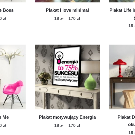
produktu
he Boss
Plakat I love minimal
Plakat Life 
Zakres
Zakres
70
zł
18
zł
–
170
zł
cen:
cen:
18
n
Ten
od
od
dukt
produkt
18 zł
18 zł
ma
do
do
le
170 zł
wiele
170 zł
iantów.
wariantów.
cje
Opcje
żna
można
brać
wybrać
na
onie
stronie
duktu
produktu
s Me
Plakat motywujący Energia
Plakat D
oku
Zakres
Zakres
70
zł
18
zł
–
170
zł
cen:
cen:
18