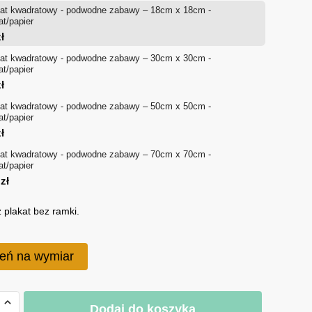
at kwadratowy - podwodne zabawy – 18cm x 18cm -
od
at/papier
ł
21 zł
at kwadratowy - podwodne zabawy – 30cm x 30cm -
at/papier
do
ł
110 zł
at kwadratowy - podwodne zabawy – 50cm x 50cm -
at/papier
ł
at kwadratowy - podwodne zabawy – 70cm x 70cm -
at/papier
0
zł
 plakat bez ramki.
eń na wymiar
Dodaj do koszyka