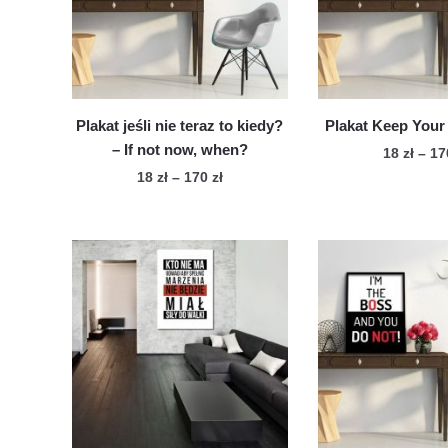
można
wy
wybrać
na
na
str
stronie
pro
produktu
Plakat jeśli nie teraz to kiedy?
Plakat Keep You
– If not now, when?
18
zł
–
1
Zakres
18
zł
–
170
zł
Te
cen:
Ten
pro
od
produkt
ma
18 zł
ma
wie
do
wiele
170 zł
war
wariantów.
Op
Opcje
mo
można
wy
wybrać
na
na
str
stronie
pro