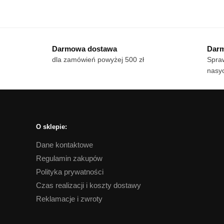
Ten
Te
od
produkt
pro
18 zł
ma
ma
do
wiele
170 zł
wie
Darmowa dostawa
Darm
wariantów.
war
dla zamówień powyżej 500 zł
Spraw
Opcje
Op
nasyc
można
mo
wybrać
wy
na
na
stronie
str
produktu
pro
O sklepie:
Dane kontaktowe
Regulamin zakupów
Polityka prywatności
Czas realizacji i koszty dostawy
Reklamacje i zwroty