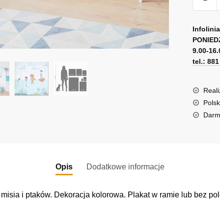
Plakat
kwadra
A
-
l
Infolini
podwod
PONIED
t
9.00-16.
zabawy
e
tel.: 88
r
n
a
Reali
t
Polsk
i
Darm
v
e
:
Opis
Dodatkowe informacje
sia i ptaków. Dekoracja kolorowa. Plakat w ramie lub bez pol