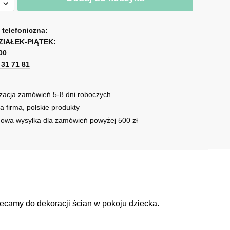
towy
a telefoniczna:
ne
ZIAŁEK-PIĄTEK:
00
1 31 71 81
zacja zamówień 5-8 dni roboczych
a firma, polskie produkty
owa wysyłka dla zamówień powyżej 500 zł
ecamy do dekoracji ścian w pokoju dziecka.