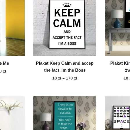
ve Me
Plakat Keep Calm and accep
Plakat Ki
the fact I'm the Boss
zw
Zakres
70
zł
cen:
Zakres
18
zł
–
170
zł
18
n
od
cen:
Ten
dukt
18 zł
od
produkt
do
18 zł
ma
le
170 zł
do
wiele
170 zł
iantów.
wariantów.
cje
Opcje
żna