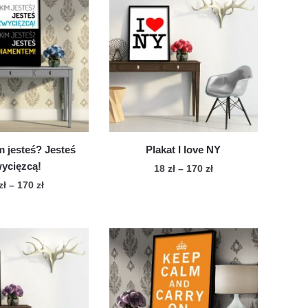
m jesteś? Jesteś
Plakat I love NY
ycięzcą!
Zakres
18
zł
–
170
zł
cen:
Zakres
zł
–
170
zł
Ten
od
cen:
Ten
produkt
18 zł
od
produkt
ma
do
18 zł
ma
wiele
170 zł
do
wiele
170 zł
wariantów.
wariantów.
Opcje
Opcje
można