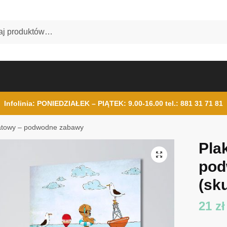
Infolinia: PONIEDZIAŁEK – PIĄTEK: 9.00-16.00
tel.: 881 31 71 81
atowy – podwodne zabawy
Pla
pod
(sku
21
zł