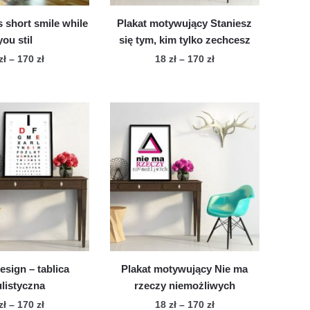
is short smile while
Plakat motywujący Staniesz
you stil
się tym, kim tylko zechcesz
Zakres
Zakres
zł
–
170
zł
18
zł
–
170
zł
cen:
cen:
Ten
Ten
od
od
produkt
produkt
18 zł
18 zł
ma
ma
do
do
wiele
170 zł
wiele
170 zł
wariantów.
wariantów.
Opcje
Opcje
można
można
wybrać
wybrać
na
na
stronie
stronie
produktu
produktu
esign – tablica
Plakat motywujący Nie ma
listyczna
rzeczy niemożliwych
Zakres
Zakres
zł
–
170
zł
18
zł
–
170
zł