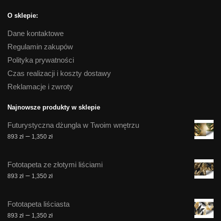
O sklepie:
Dane kontaktowe
Regulamin zakupów
Polityka prywatności
Czas realizacji i koszty dostawy
Reklamacje i zwroty
Najnowsze produkty w sklepie
Futurystyczna dżungla w Twoim wnętrzu
Zakres
–
893
zł
1,350
zł
cen:
od
Fototapeta ze złotymi liściami
893 zł
Zakres
–
893
zł
1,350
zł
do
cen:
1,350 zł
od
Fototapeta liściasta
893 zł
Zakres
–
893
zł
1,350
zł
do