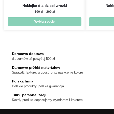
Naklejka dla dzieci wróżki
Nakle
Zakres
100
zł
–
200
zł
cen:
od
Wybierz opcje
100 zł
Ten
do
produkt
200 zł
ma
wiele
wariantów.
Darmowa dostawa
dla zamówień powyżej 500 zł
Opcje
można
Darmowe próbki materiałów
wybrać
Sprawdź fakturę, grubość oraz nasycenie koloru
na
Polska firma
stronie
Polskie produkty, polska gwarancja
produktu
100% personalizacji
Kazdy produkt dopasujemy wymiarem i kolorem