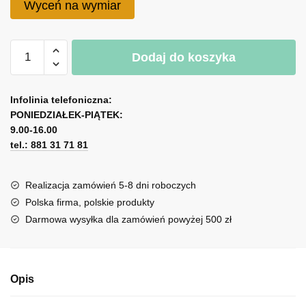
Wyceń na wymiar
ilość
A
Dodaj do koszyka
Ornament
l
ścienny
t
z
e
Infolinia telefoniczna:
motywem
r
PONIEDZIAŁEK-PIĄTEK:
wzorzystej
n
9.00-16.00
mandali
tel.: 881 31 71 81
a
t
i
Realizacja zamówień 5-8 dni roboczych
v
Polska firma, polskie produkty
e
Darmowa wysyłka dla zamówień powyżej 500 zł
:
Opis