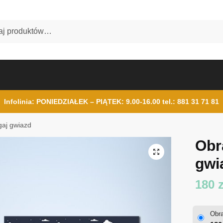
Infolinia: PONIEDZIAŁEK – PIĄTEK: 9.00-16.00
tel.: 881 31 71 81
gaj gwiazd
Obr
gwi
180
z
Obra