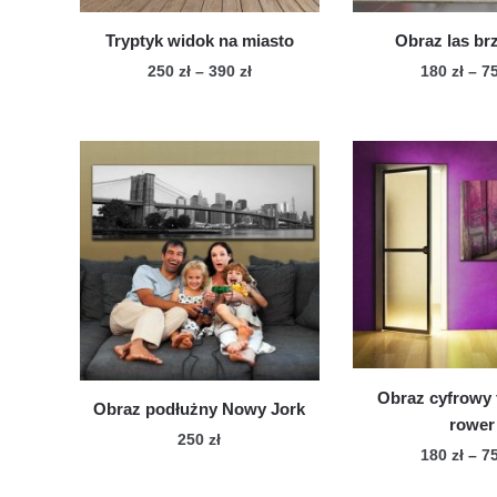
Tryptyk widok na miasto
Obraz las b
Zakres
250
zł
–
390
zł
180
zł
–
7
cen:
Ten
Te
od
produkt
pro
250 zł
ma
ma
do
wiele
390 zł
wie
wariantów.
war
Opcje
Op
można
mo
wybrać
wy
na
na
stronie
str
produktu
pro
Obraz cyfrowy 
Obraz podłużny Nowy Jork
rower
250
zł
180
zł
–
7
Ten
Te