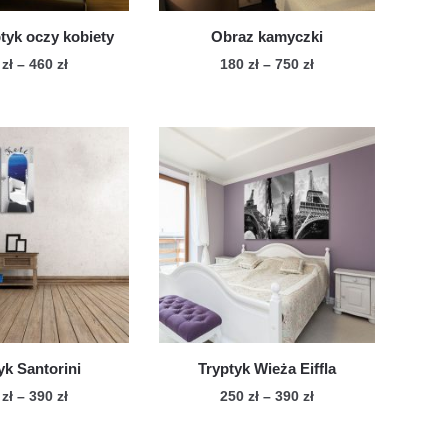
tyk oczy kobiety
Obraz kamyczki
Zakres
Zakres
0
zł
–
460
zł
180
zł
–
750
zł
cen:
cen:
Ten
Ten
od
od
produkt
produkt
260 zł
180 zł
ma
ma
do
do
wiele
460 zł
wiele
750 zł
wariantów.
wariantów.
Opcje
Opcje
można
można
wybrać
wybrać
na
na
stronie
stronie
produktu
produktu
yk Santorini
Tryptyk Wieża Eiffla
Zakres
Zakres
0
zł
–
390
zł
250
zł
–
390
zł
cen:
cen:
Ten
Ten
od
od