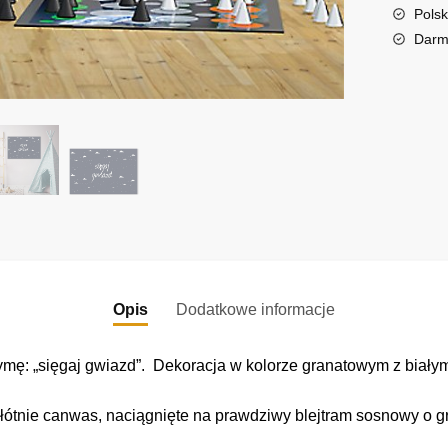
t
Polsk
i
Darm
v
e
:
Opis
Dodatkowe informacje
mę: „sięgaj gwiazd”. Dekoracja w kolorze granatowym z biały
łótnie canwas, naciągnięte na prawdziwy blejtram sosnowy o gr