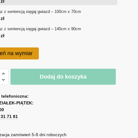
0
zł
180 zł
z z sentencją sięgaj gwiazd – 100cm x 70cm
0
zł
do
z z sentencją sięgaj gwiazd – 140cm x 90cm
750 zł
0
zł
eń na wymiar
Dodaj do koszyka
ją
a telefoniczna:
ZIAŁEK-PIĄTEK:
00
1 31 71 81
zacja zamówień 5-8 dni roboczych