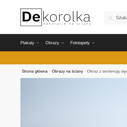
Skip
Skip
to
to
Szukaj:
Szukaj
navigation
content
Plakaty
Obrazy
Fototapety
Strona główna
/
Obrazy na ściany
/
Obraz z sentencją się