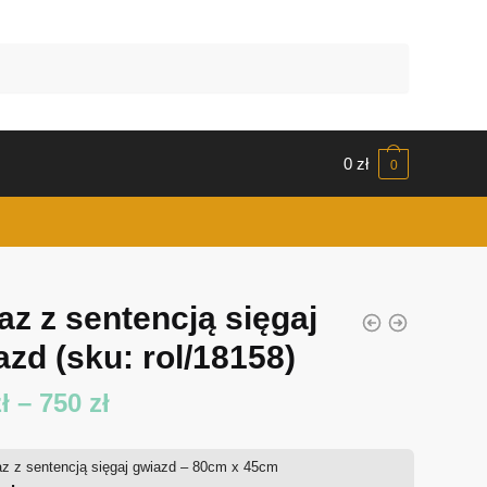
0
zł
0
az z sentencją sięgaj
azd
(sku: rol/18158)
Zakres
ł
–
750
zł
cen:
z z sentencją sięgaj gwiazd – 80cm x 45cm
od