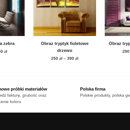
cje
Opcje
żna
można
brać
wybrać
na
onie
stronie
duktu
produktu
a zebra
Obraz tryptyk fioletowe
Obraz try
drzewo
Zakres
50
zł
29
cen:
Zakres
250
zł
–
390
zł
n
od
cen:
Ten
dukt
180 zł
od
produkt
do
250 zł
ma
le
750 zł
do
owe próbki materiałów
Polska firma
wiele
390 zł
iantów.
dź fakturę, grubość oraz
Polskie produkty, polska g
wariantów.
cje
enie koloru
Opcje
żna
można
brać
wybrać
na
onie